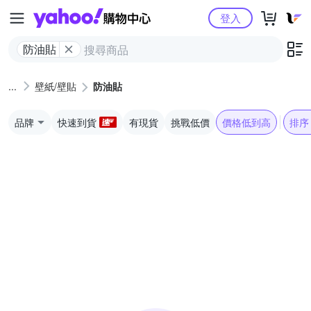
Yahoo購物中心
登入
防油貼
壁紙/壁貼
防油貼
品牌
快速到貨
有現貨
挑戰低價
價格低到高
排序