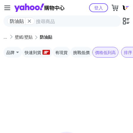
Yahoo購物中心
登入
防油貼
壁紙/壁貼
防油貼
品牌
快速到貨
有現貨
挑戰低價
價格低到高
排序