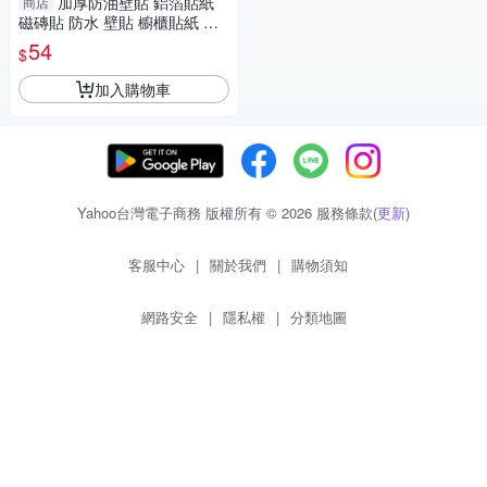
加厚防油壁貼 鋁箔貼紙
商店
磁磚貼 防水 壁貼 櫥櫃貼紙 廚
房壁貼 (mina百貨)【F0631】
54
$
加入購物車
Yahoo台灣電子商務 版權所有 © 2026 服務條款(
更新
)
客服中心
|
關於我們
|
購物須知
網路安全
|
隱私權
|
分類地圖