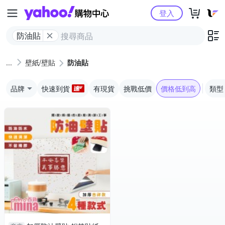
Yahoo購物中心
登入
防油貼
壁紙/壁貼
防油貼
品牌
快速到貨
有現貨
挑戰低價
價格低到高
類型