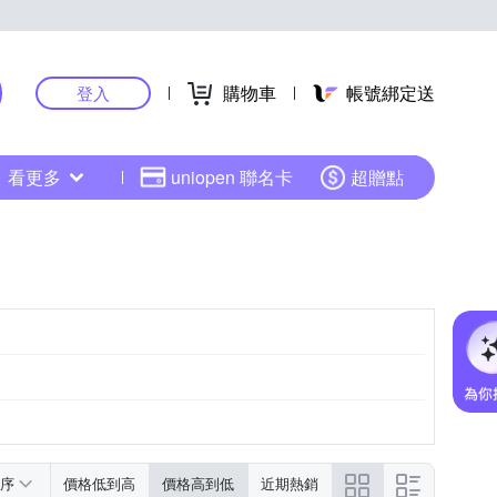
購物車
帳號綁定送
登入
看更多
uniopen 聯名卡
超贈點
序
價格低到高
價格高到低
近期熱銷