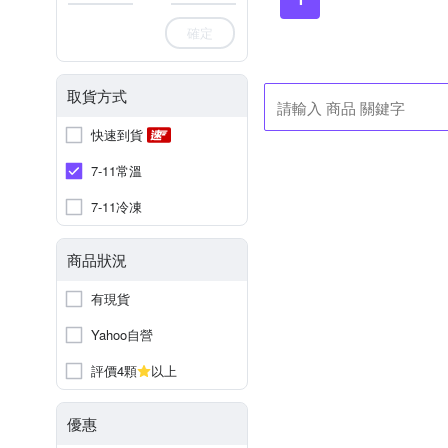
確定
取貨方式
快速到貨
7-11常溫
7-11冷凍
商品狀況
有現貨
Yahoo自營
評價4顆
以上
優惠