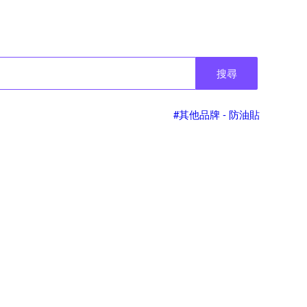
搜尋
#其他品牌 - 防油貼