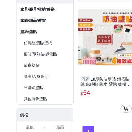
家具/寢具/收納/修繕
家飾/織品/雜貨
壁紙/壁貼
仿磚紋壁貼/壁紙
窗貼/隔熱貼/靜電貼
節慶壁貼
身高貼/身高尺
加厚防油壁貼 鋁箔貼
商店
紙 磁磚貼 防水 壁貼 櫥櫃貼
三聯式壁貼
紙 廚房壁貼 (mina百貨)【F
54
$
0631】
其他裝飾壁貼
價格
-
1