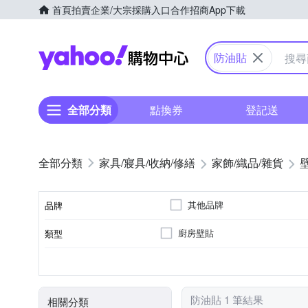
首頁
拍賣
企業/大宗採購入口
合作招商
App下載
Yahoo購物中心
防油貼
全部分類
點換券
登記送
家具/寢具/收納/修繕
家飾/織品/雜貨
其他品牌
品牌
廚房壁貼
類型
品牌名稱
可黏貼；商品內含背膠
黏貼
防油貼 1 筆結果
相關分類