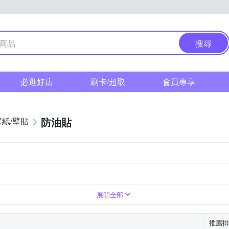
搜尋
必逛好店
刷卡/超取
會員專享
防油貼
壁紙/壁貼
展開全部
推薦排