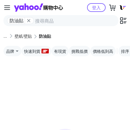
Yahoo購物中心
登入
防油貼
壁紙/壁貼
防油貼
品牌
快速到貨
有現貨
挑戰低價
價格低到高
排序