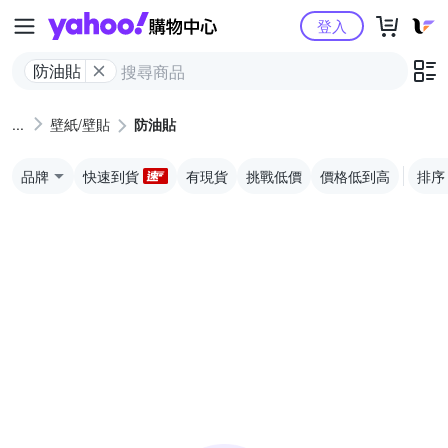
Yahoo購物中心
登入
防油貼
壁紙/壁貼
防油貼
品牌
快速到貨
有現貨
挑戰低價
價格低到高
排序