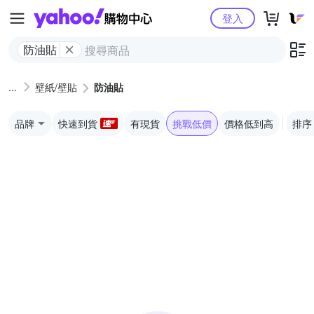
Yahoo購物中心
登入
防油貼
壁紙/壁貼
防油貼
品牌
快速到貨
有現貨
挑戰低價
價格低到高
排序