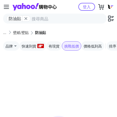
Yahoo購物中心
登入
防油貼
壁紙/壁貼
防油貼
品牌
快速到貨
有現貨
挑戰低價
價格低到高
排序