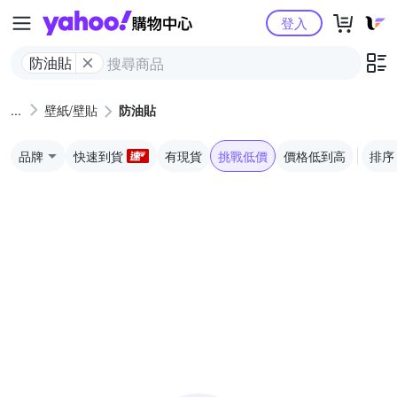
Yahoo購物中心
登入
防油貼
壁紙/壁貼
防油貼
品牌
快速到貨
有現貨
挑戰低價
價格低到高
排序