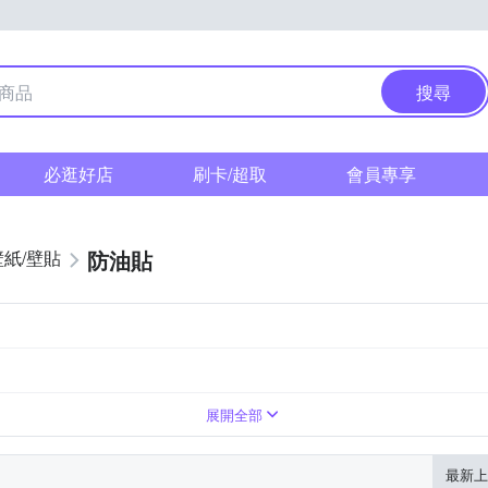
搜尋
必逛好店
刷卡/超取
會員專享
防油貼
壁紙/壁貼
展開全部
最新上