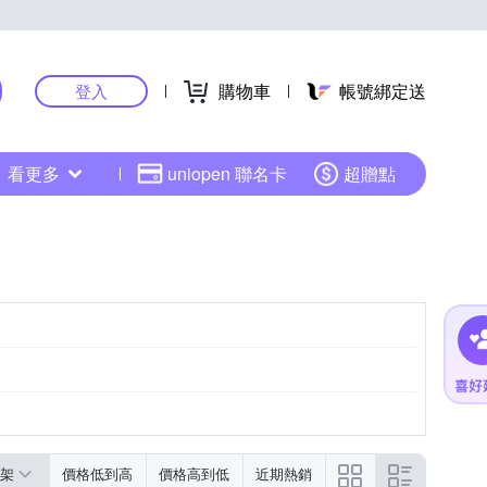
購物車
帳號綁定送
登入
看更多
uniopen 聯名卡
超贈點
架
價格低到高
價格高到低
近期熱銷