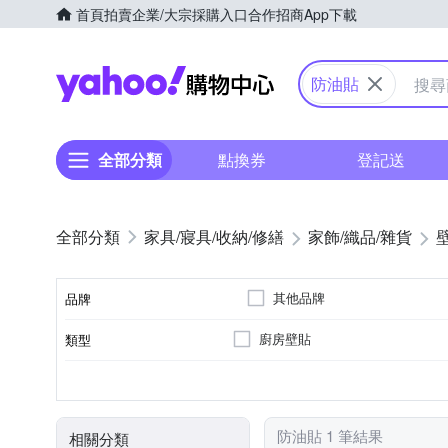
首頁
拍賣
企業/大宗採購入口
合作招商
App下載
Yahoo購物中心
防油貼
全部分類
點換券
登記送
家具/寢具/收納/修繕
家飾/織品/雜貨
其他品牌
品牌
廚房壁貼
類型
品牌名稱
可黏貼；商品內含背膠
黏貼
防油貼 1 筆結果
相關分類