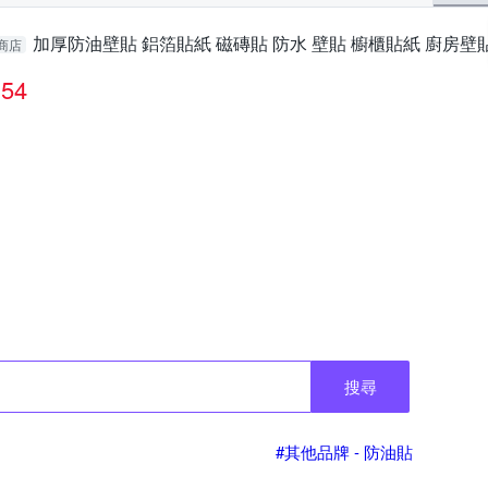
加厚防油壁貼 鋁箔貼紙 磁磚貼 防水 壁貼 櫥櫃貼紙 廚房壁貼 (
商店
54
搜尋
#其他品牌 - 防油貼