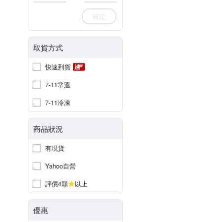
確定
取貨方式
快速到貨
7-11常溫
7-11冷凍
商品狀況
有現貨
Yahoo自營
評價4顆
以上
優惠