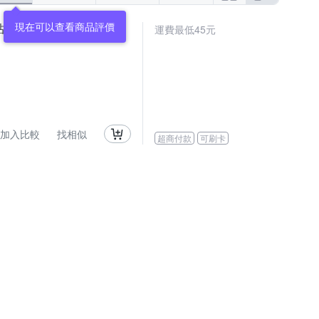
現在可以查看商品評價
mina百貨)【F0631】
運費最低45元
加入比較
找相似
超商付款
可刷卡