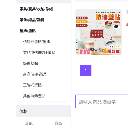
家具/寢具/收納/修繕
家飾/織品/雜貨
$
壁紙/壁貼
仿磚紋壁貼/壁紙
窗貼/隔熱貼/靜電貼
節慶壁貼
1
身高貼/身高尺
三聯式壁貼
其他裝飾壁貼
價格
-