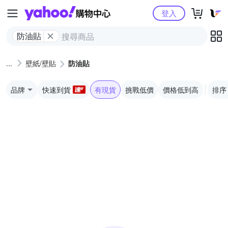
Yahoo購物中心
登入
防油貼
壁紙/壁貼
防油貼
品牌
快速到貨
有現貨
挑戰低價
價格低到高
排序