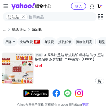
Yahoo購物中心
登入
防油貼
壁紙/壁貼
防油貼
品牌
快速到貨
有現貨
挑戰低價
價格低到高
類型
加厚防油壁貼 鋁箔貼紙 磁磚貼 防水 壁貼
商店
櫥櫃貼紙 廚房壁貼 (mina百貨)【F0631】
54
$
Yahoo台灣電子商務 版權所有 © 2026 服務條款(
更新
)