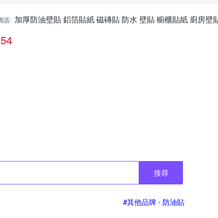
加厚防油壁貼 鋁箔貼紙 磁磚貼 防水 壁貼 櫥櫃貼紙 廚房壁貼 (
商店
54
搜尋
#其他品牌 - 防油貼