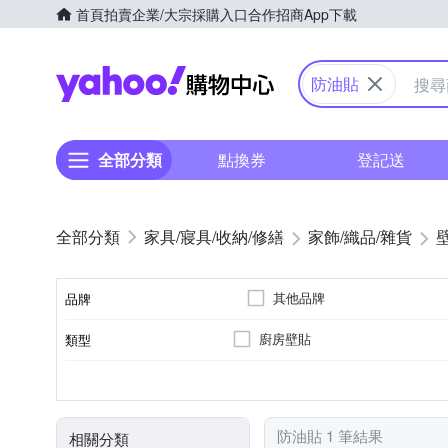
首頁
拍賣
企業/大宗採購入口
合作招商
App下載
Yahoo購物中心
防油貼
全部分類
點換券
登記送
家具/寢具/收納/修繕
家飾/織品/雜貨
其他品牌
品牌
廚房壁貼
類型
品牌名稱
可黏貼；商品內含背膠
黏貼
防油貼 1 筆結果
相關分類