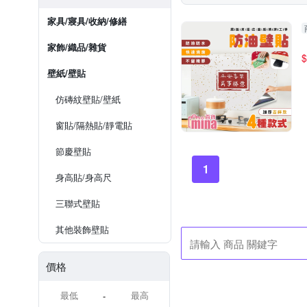
家具/寢具/收納/修繕
家飾/織品/雜貨
$
壁紙/壁貼
仿磚紋壁貼/壁紙
窗貼/隔熱貼/靜電貼
節慶壁貼
1
身高貼/身高尺
三聯式壁貼
其他裝飾壁貼
價格
-