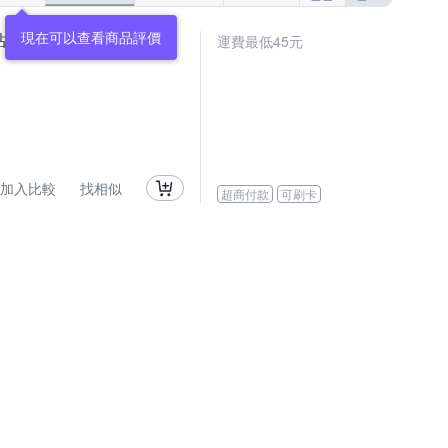
現在可以查看商品評價
mina百貨)【F0631】
運費最低45元
加入比較
找相似
超商付款
可刷卡