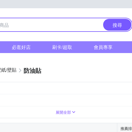
搜尋
必逛好店
刷卡/超取
會員專享
防油貼
壁紙/壁貼
展開全部
推薦排