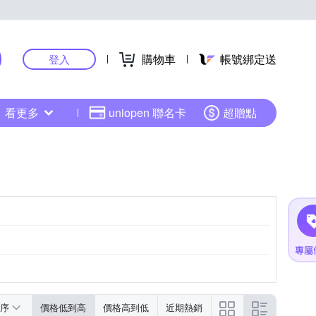
購物車
帳號綁定送
登入
看更多
uniopen 聯名卡
超贈點
序
價格低到高
價格高到低
近期熱銷