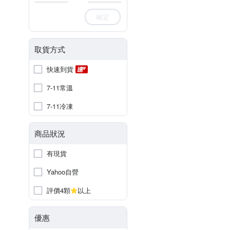
確定
取貨方式
快速到貨
7-11常溫
7-11冷凍
商品狀況
有現貨
Yahoo自營
評價4顆
以上
優惠