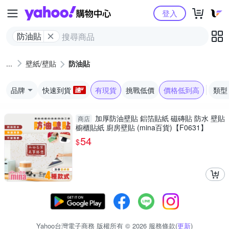
Yahoo購物中心
登入
防油貼
壁紙/壁貼
防油貼
品牌
快速到貨
有現貨
挑戰低價
價格低到高
類型
加厚防油壁貼 鋁箔貼紙 磁磚貼 防水 壁貼
商店
櫥櫃貼紙 廚房壁貼 (mina百貨)【F0631】
54
$
Yahoo台灣電子商務 版權所有 © 2026 服務條款(
更新
)