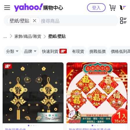
Yahoo購物中心
登入
壁紙/壁貼
家飾/織品/雜貨
壁紙/壁貼
分類
品牌
快速到貨
有現貨
挑戰低價
價格低到
新年節慶必備
新年窗貼門貼裝飾首選必備