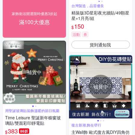
台灣製造，品質優良
精裝版3D星彩夜光牆貼/49顆星
家飾衛浴開運限時優惠3折起
星+1月亮/組
滿100大優惠
150
$
活動
券
貨到通知我
補貨中
補貨中
用聖誕玻璃貼裝飾溫暖的節日氛圍
Time Leisure 聖誕新年櫥窗玻
璃貼/雙面彩印靜電貼
復古新潮,飾在壁行
383
86折
$
主Wall飾 歐式復古風DIY四角仿