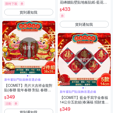
花磚牆貼壁貼地板貼紙-藍花綻
限時下殺
券
放款(10x10cm每套20)
433
$
貨到通知我
券
貨到通知我
補貨中
補貨中
新年窗貼門貼裝飾首選必備
【COMET】亮片大吉祥金龍對
貼(春聯 龍年春聯 對貼 春聯對
新年窗貼門貼裝飾首選必備
貼 龍年對貼/WP4225)
349
$
【COMET】藍金手寫字金春福
14公分五款組(春滿福 招財進寶
活動
券
山珍海味 春聯 窗貼 春福/NYL0
349
$
191-95)
貨到通知我