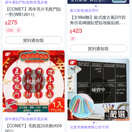
新年窗貼門貼裝飾首選必備
【COMET】馬年亮片毛氈門貼
復古新潮,飾在壁行
一對(WB12611)
【主Wall飾】歐式復古風DIY四
275
角仿花磚牆貼壁貼地板貼紙-藍
$
花綻放款(10x10cm每套20片
423
活動
券
$
防水即撕即貼)
券
貨到通知我
貨到通知我
補貨中
補貨中
新年窗貼門貼裝飾首選必備
【COMET】毛氈賀詞吊飾(K09
兒童塗鴉教學辦公皆可用
001)