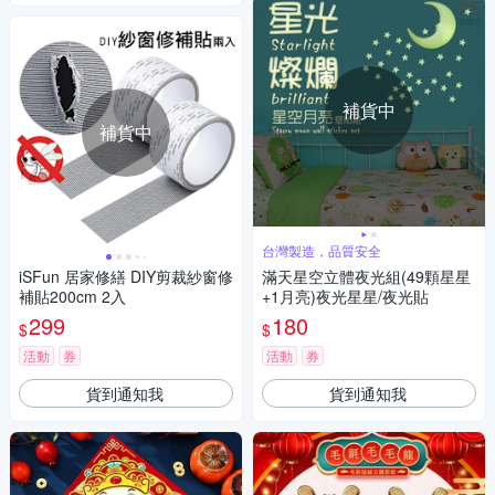
補貨中
補貨中
台灣製造，品質安全
iSFun 居家修繕 DIY剪裁紗窗修
滿天星空立體夜光組(49顆星星
補貼200cm 2入
+1月亮)夜光星星/夜光貼
299
180
$
$
活動
券
活動
券
貨到通知我
貨到通知我