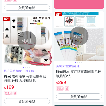
貨到通知我
補貨中
補貨中
免裝潢 增加隱蔽性
提升質感 清楚 一目了然
Kiret日本 窗戶浴室霧玻璃 毛玻
璃貼紙2入
Kiret 衣櫥抽屜 分類貼紙壁貼-
行李 鞋櫃 衣櫃標誌貼
299
$
199
$
活動
券
活動
券
貨到通知我
貨到通知我