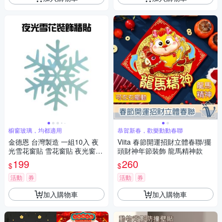
櫥窗玻璃，均都適用
恭賀新春，歡樂動動春聯
金德恩 台灣製造 一組10入 夜
Viita 春節開運招財立體春聯/擺
光雪花窗貼 雪花窗貼 夜光窗貼
頭財神年節裝飾 龍馬精神款
雪花貼 玻璃貼 造型貼 車窗貼
199
260
$
$
夜光貼 雪花貼
活動
券
活動
券
加入購物車
加入購物車