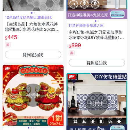
12色高精度顏色輸出,畫面細膩
【生活良品】六角仿水泥花磚
打造神秘唯美鬼滅之家
牆壁貼紙-水泥花磚款 20x23cm
主Wall飾-鬼滅之刃元素加厚防
每套10片(防水即撕即貼)
445
水耐磨水彩DIY紫藤花壁貼(120
$
×45cm×3張/卷)
899
券
$
券
貨到通知我
貨到通知我
補貨中
補貨中