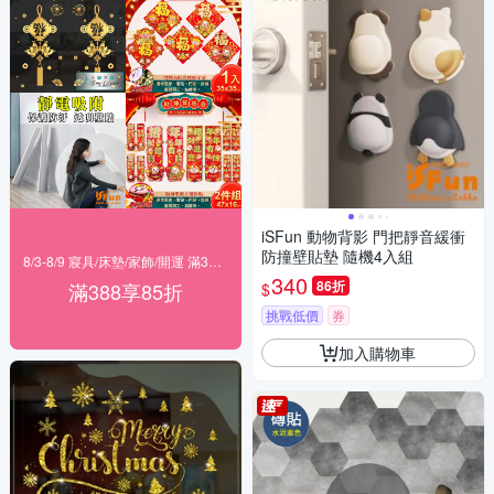
iSFun 動物背影 門把靜音緩衝
防撞壁貼墊 隨機4入組
8/3-8/9 寢具/床墊/家飾/開運 滿388享85折
340
86折
滿388享85折
$
挑戰低價
券
加入購物車