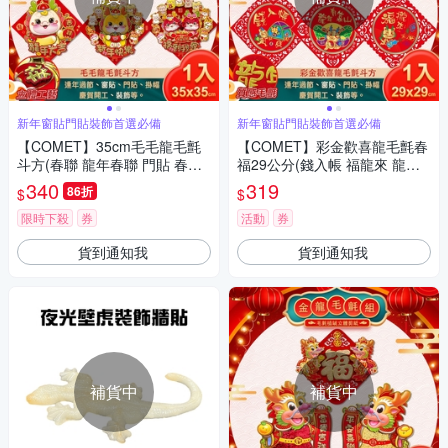
新年窗貼門貼裝飾首選必備
新年窗貼門貼裝飾首選必備
【COMET】35cm毛毛龍毛氈
【COMET】彩金歡喜龍毛氈春
斗方(春聯 龍年春聯 門貼 春聯
福29公分(錢入帳 福龍來 龍年
門貼 龍年門貼/WPZC41)
有靠山 招財進寶 富貴平安 吉祥
340
319
86折
$
$
如意/NYL0201-7)
限時下殺
券
活動
券
貨到通知我
貨到通知我
補貨中
補貨中