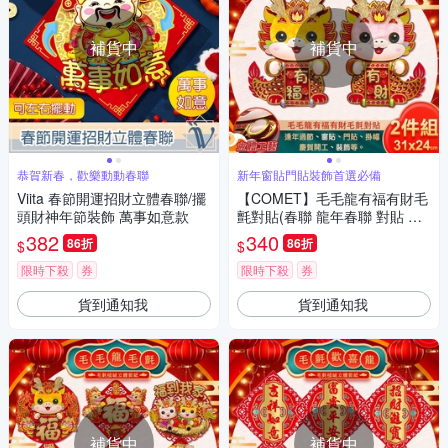
補貨中
補貨中
恭賀新春，歡樂動動春聯
新年窗貼門貼裝飾首選必備
Viita 春節開運招財立體春聯/擺
【COMET】毛毛龍有福有財毛
頭財神年節裝飾 萬事如意款
氈對貼(春聯 龍年春聯 對貼 春
聯對貼 龍年對貼/ZC4157)
382
340
86折
86折
$
$
限時下殺
券
限時下殺
券
貨到通知我
貨到通知我
補貨中
補貨中