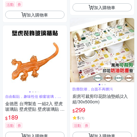
活動
券
加入購物車
加入購物車
防塵防潮，台面不再髒污
廚房可裁剪印花防油墊紙(2入
自由黏貼，趣味性佳 櫥窗玻璃，均
都適用
組/30x500cm)
金德恩 台灣製造 一組2入 壁虎
299
玻璃貼 壁虎壁貼 壁虎玻璃貼 壁
$
虎造型貼 壁虎車窗貼 壁虎櫥窗
189
$
5
(
1
)
貼 壁虎貼 壁虎
活動
券
活動
券
加入購物車
加入購物車