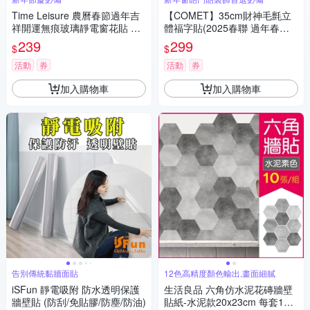
Time Leisure 農曆春節過年吉
【COMET】35cm財神毛氈立
祥開運無痕玻璃靜電窗花貼 富
體福字貼(2025春聯 過年春聯
貴金福
招財 春聯斗方 招福)
239
299
$
$
活動
券
活動
券
加入購物車
加入購物車
告別傳統黏牆面貼
12色高精度顏色輸出,畫面細膩
iSFun 靜電吸附 防水透明保護
生活良品 六角仿水泥花磚牆壁
牆壁貼 (防刮/免貼膠/防塵/防油)
貼紙-水泥款20x23cm 每套10