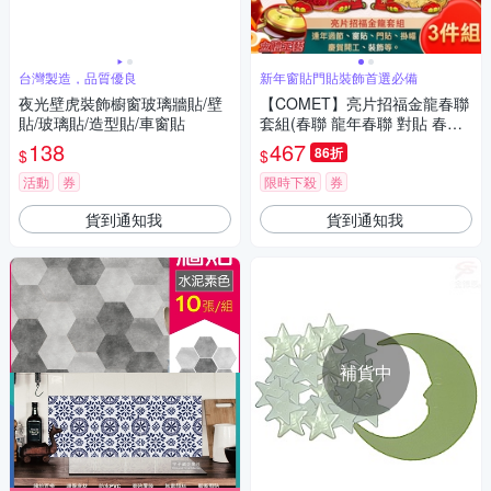
台灣製造，品質優良
新年窗貼門貼裝飾首選必備
夜光壁虎裝飾櫥窗玻璃牆貼/壁
【COMET】亮片招福金龍春聯
貼/玻璃貼/造型貼/車窗貼
套組(春聯 龍年春聯 對貼 春聯
對貼 龍年對貼 斗方/WP4155-2
138
467
86折
$
$
25)
活動
券
限時下殺
券
貨到通知我
貨到通知我
補貨中