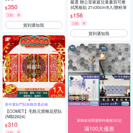
嚴選 辦公室家庭兒童書寫可擦
350
拭黑板貼 21x30cm/8入/贈粉筆
$
156
活動
券
$
活動
券
貨到通知我
貨到通知我
補貨中
新年窗貼門貼裝飾首選必備
【COMET】毛氈元寶雕花壁貼
(NB22624)
家飾衛浴開運限時優惠3折起
310
$
滿100大優惠
活動
券