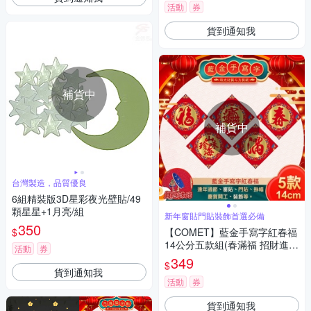
活動
券
貨到通知我
補貨中
補貨中
台灣製造，品質優良
6組精裝版3D星彩夜光壁貼/49
顆星星+1月亮/組
新年窗貼門貼裝飾首選必備
350
$
【COMET】藍金手寫字紅春福
14公分五款組(春滿福 招財進寶
活動
券
山珍海味 春聯 窗貼 春福/NYL0
349
$
196-00)
貨到通知我
活動
券
貨到通知我