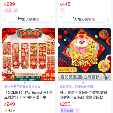
片(防水即撕即貼)
299
445
$
$
活動
券
券
加入購物車
加入購物車
新年窗貼門貼裝飾首選必備
恭賀新春，歡樂動動春聯
【COMET】47x16cm財神毛氈
Viita 春節開運招財立體春聯/擺
立體對貼(2025春聯 過年春聯
頭財神年節裝飾 龍騰虎躍款
招財 春聯對貼 招福)
249
230
$
$
4.3
(
4
)
挑戰低價
券