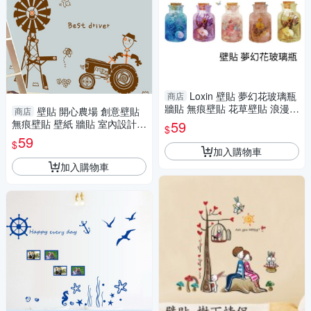
Loxin 壁貼 夢幻花玻璃瓶
商店
牆貼 無痕壁貼 花草壁貼 浪漫壁
壁貼 開心農場 創意壁貼
商店
貼 裝飾 diy壁貼紙 背景貼
無痕壁貼 壁紙 牆貼 室內設計
59
$
裝潢 Loxin
59
$
加入購物車
加入購物車