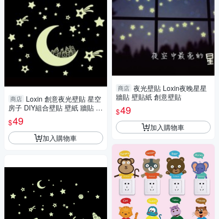
夜光壁貼 Loxin夜晚星星
商店
牆貼 壁貼紙 創意壁貼
Loxin 創意夜光壁貼 星空
商店
房子 DIY組合壁貼 壁紙 牆貼 背
49
$
景貼 夜光貼
49
$
加入購物車
加入購物車