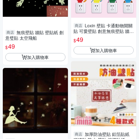
Loxin 壁貼 卡通動物開關
商店
貼 可愛壁貼 創意無痕壁貼 牆貼
無痕壁貼 牆貼 壁貼紙 創
商店
壁紙
意璧貼 太空飛船
49
$
49
$
加入購物車
加入購物車
加厚防油壁貼 鋁箔貼紙
商店