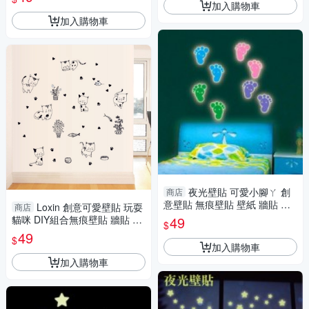
加入購物車
加入購物車
夜光壁貼 可愛小腳ㄚ 創
商店
意壁貼 無痕壁貼 壁紙 牆貼 室
Loxin 創意可愛壁貼 玩耍
商店
內設計 裝潢 Loxin
貓咪 DIY組合無痕壁貼 牆貼 壁
49
$
紙 背景貼
49
$
加入購物車
加入購物車