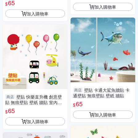
裝潢 Loxin
65
$
加入購物車
加入購物車
壁貼 卡通大鯊魚牆貼 卡
商店
通壁貼 無痕壁貼 壁紙 牆貼
壁貼 快樂直升機 創意壁
商店
貼 無痕壁貼 壁紙 牆貼 室內設
65
$
計 裝潢 兒童房佈置設計 Loxin
65
$
加入購物車
加入購物車