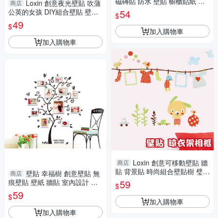
磁磚貼 防水 壁貼 櫥櫃貼紙 廚
Loxin 創意夜光壁貼 吹蒲
商店
房壁貼 (mina百貨)【F0631】
公英的女孩 DIY組合壁貼 壁紙
54
$
牆貼 背景貼 夜光貼
49
$
加入購物車
加入購物車
Loxin 創意可移動壁貼 牆
商店
貼 背景貼 時尚組合壁貼樹 璧貼
壁貼 幸福樹 創意壁貼 無
商店
磁磚貼 晾衣架相框
痕壁貼 壁紙 牆貼 室內設計 裝
59
$
潢 Loxin
59
$
加入購物車
加入購物車