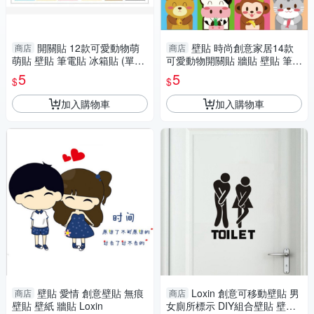
開關貼 12款可愛動物萌
壁貼 時尚創意家居14款
商店
商店
萌貼 壁貼 筆電貼 冰箱貼 (單張)
可愛動物開關貼 牆貼 壁貼 筆電
Loxin
貼 冰箱貼 (單張) Loxin
5
5
$
$
加入購物車
加入購物車
壁貼 愛情 創意壁貼 無痕
Loxin 創意可移動壁貼 男
商店
商店
壁貼 壁紙 牆貼 Loxin
女廁所標示 DIY組合壁貼 壁紙