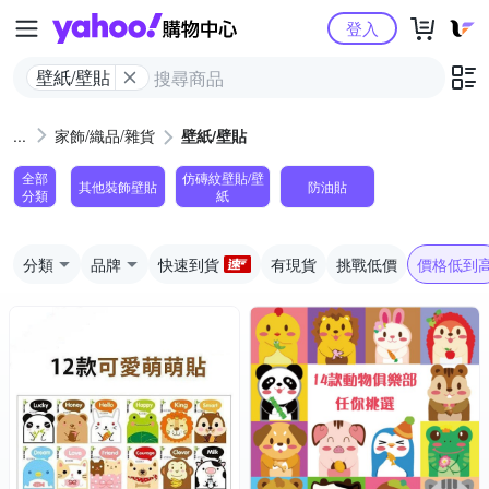
Yahoo購物中心
登入
壁紙/壁貼
家飾/織品/雜貨
壁紙/壁貼
全部
仿磚紋壁貼/壁
其他裝飾壁貼
防油貼
分類
紙
分類
品牌
快速到貨
有現貨
挑戰低價
價格低到