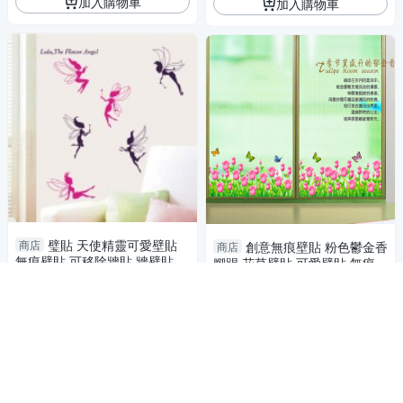
加入購物車
加入購物車
璧貼 天使精靈可愛壁貼
商店
創意無痕壁貼 粉色鬱金香
商店
無痕壁貼 可移除牆貼 牆壁貼紙
腳踢 花草壁貼 可愛壁貼 無痕壁
兒童房佈置 Loxin
貼 牆貼 壁紙 背景貼
65
65
$
$
加入購物車
加入購物車