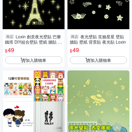
Loxin 創意夜光壁貼 巴黎
夜光壁貼 笑臉星星 壁貼
商店
商店
鐵塔 DIY組合壁貼 壁紙 牆貼 背
牆貼 壁紙 背景貼 夜光貼 Loxin
景貼 夜光貼
49
49
$
$
加入購物車
加入購物車