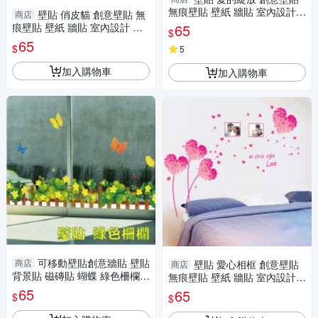
無痕壁貼 壁紙 牆貼 室內設計
壁貼 俏皮貓 創意壁貼 無
商店
裝潢 Loxin
痕壁貼 壁紙 牆貼 室內設計 裝
65
$
潢 Loxin
65
$
5
加入購物車
加入購物車
可移動壁貼創意牆貼 壁貼
商店
壁貼 愛心相框 創意壁貼
商店
背景貼 磁磚貼 蝴蝶 綠色柵欄 L
無痕壁貼 壁紙 牆貼 室內設計
oxin
裝潢 Loxin
65
65
$
$