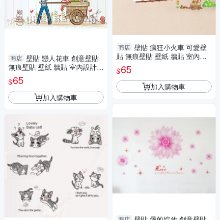
壁貼 瘋狂小火車 可愛壁
商店
貼 無痕壁貼 壁紙 牆貼 室內設
壁貼 戀人花車 創意壁貼
商店
計 裝潢 Loxin
無痕壁貼 壁紙 牆貼 室內設計
65
$
裝潢 Loxin
65
$
加入購物車
加入購物車
壁貼 愛的綻放 創意壁貼
商店