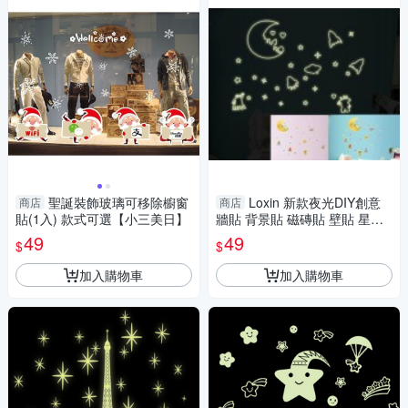
聖誕裝飾玻璃可移除櫥窗
Loxin 新款夜光DIY創意
商店
商店
貼(1入) 款式可選【小三美日】
牆貼 背景貼 磁磚貼 壁貼 星際
太空
49
49
$
$
加入購物車
加入購物車