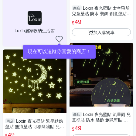
Loxin 夜光壁貼 太空飛船
商店
兒童壁貼 防水 裝飾 創意壁貼
壁紙 牆貼 背景貼
49
$
Loxin居家收納生活館
加入購物車
現在可以追蹤你喜愛的商店！
Loxin 夜光壁貼 流星雨 兒
商店
童壁貼 防水 裝飾 創意壁貼 壁
Loxin 夜光壁貼 繁星點點
商店
紙 牆貼 背景貼
壁貼 無痕壁貼 可移除牆貼 兒童
49
$
房佈置
49
$