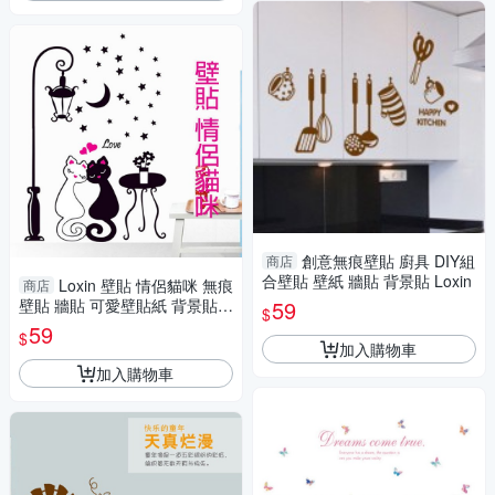
創意無痕壁貼 廚具 DIY組
商店
合壁貼 壁紙 牆貼 背景貼 Loxin
Loxin 壁貼 情侶貓咪 無痕
商店
壁貼 牆貼 可愛壁貼紙 背景貼
59
$
壁紙
59
$
加入購物車
加入購物車