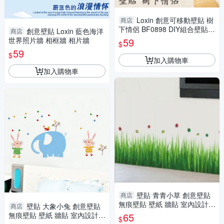
Loxin 創意可移動壁貼 樹
商店
下情侶 BF0898 DIY組合壁貼
創意壁貼 Loxin 藍色海洋
商店
壁紙 牆貼 背景貼
世界照片牆 相框牆 相片牆
59
$
59
$
加入購物車
加入購物車
壁貼 青青小草 創意壁貼
商店
無痕壁貼 壁紙 牆貼 室內設計
壁貼 大象小兔 創意壁貼
商店
裝潢 Loxin
無痕壁貼 壁紙 牆貼 室內設計
65
$