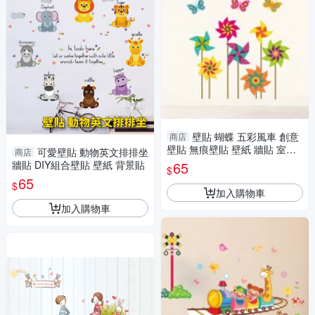
壁貼 蝴蝶 五彩風車 創意
商店
壁貼 無痕壁貼 壁紙 牆貼 室內
可愛壁貼 動物英文排排坐
商店
設計 裝潢 Loxin
牆貼 DIY組合壁貼 壁紙 背景貼
65
$
65
$
加入購物車
加入購物車