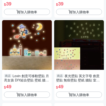
牆貼 背景貼
39
39
$
$
加入購物車
加入購物車
Loxin 創意可移動壁貼 月
夜光壁貼 英文字母 創意
商店
商店
亮女孩 DIY組合壁貼 壁紙 牆貼
壁貼 無痕壁貼 壁紙 牆貼 室內
背景貼
設計 裝潢 Loxin
49
49
$
$
加入購物車
加入購物車