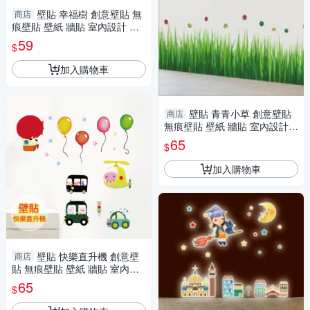
壁貼 幸福樹 創意壁貼 無
商店
痕壁貼 壁紙 牆貼 室內設計 裝
潢 Loxin
59
$
加入購物車
壁貼 青青小草 創意壁貼
商店
無痕壁貼 壁紙 牆貼 室內設計
裝潢 Loxin
65
$
加入購物車
壁貼 快樂直升機 創意壁
商店
貼 無痕壁貼 壁紙 牆貼 室內設
計 裝潢 兒童房佈置設計 Loxin
65
$