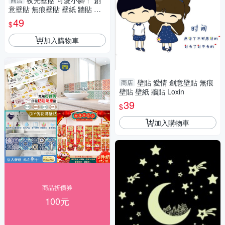
夜光壁貼 可愛小腳ㄚ 創
意壁貼 無痕壁貼 壁紙 牆貼 室
內設計 裝潢 Loxin
49
$
加入購物車
壁貼 愛情 創意壁貼 無痕
商店
壁貼 壁紙 牆貼 Loxin
39
$
加入購物車
商品折價券
100元