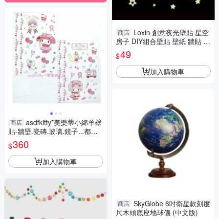
Loxin 創意夜光壁貼 星空
商店
房子 DIY組合壁貼 壁紙 牆貼 背
景貼 夜光貼
49
$
加入購物車
asdfkitty*美樂蒂小綿羊壁
商店
貼-牆壁.瓷磚.玻璃.鏡子...都可
貼-日本正版商品
360
$
加入購物車
SkyGlobe 6吋衛星款刻度
商店
尺木頭底座地球儀 (中文版)