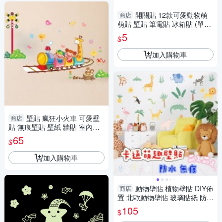
開關貼 12款可愛動物萌
商店
萌貼 壁貼 筆電貼 冰箱貼 (單張)
Loxin
5
$
加入購物車
壁貼 瘋狂小火車 可愛壁
商店
貼 無痕壁貼 壁紙 牆貼 室內設
計 裝潢 Loxin
65
$
加入購物車
動物壁貼 植物壁貼 DIY佈
商店
置 北歐動物壁貼 玻璃貼紙 防水
無痕壁貼 房間壁貼
105
$