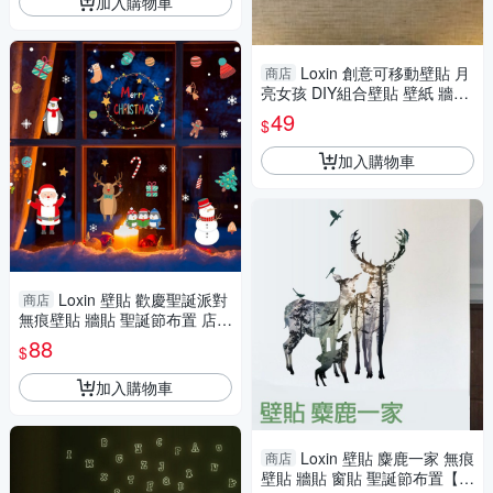
加入購物車
Loxin 創意可移動壁貼 月
商店
亮女孩 DIY組合壁貼 壁紙 牆貼
背景貼
49
$
加入購物車
Loxin 壁貼 歡慶聖誕派對
商店
無痕壁貼 牆貼 聖誕節布置 店面
佈置 櫥窗
88
$
加入購物車
Loxin 壁貼 麋鹿一家 無痕
商店
壁貼 牆貼 窗貼 聖誕節布置【S