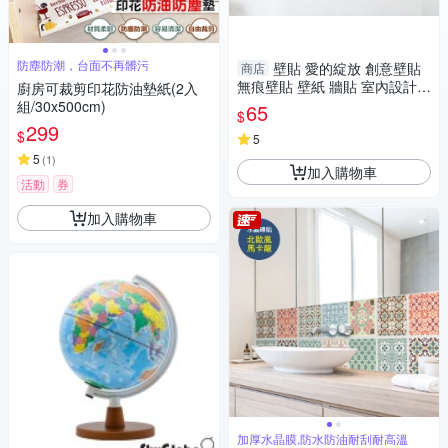
防塵防潮，台面不再髒污
壁貼 愛的綻放 創意壁貼
商店
無痕壁貼 壁紙 牆貼 室內設計
廚房可裁剪印花防油墊紙(2入
裝潢 Loxin
組/30x500cm)
65
$
299
$
5
5
(
1
)
加入購物車
活動
券
加入購物車
加厚水晶膜,防水防油耐刮耐高溫