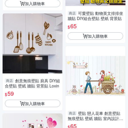
加入購物車
可愛壁貼 動物英文排排坐
商店
牆貼 DIY組合壁貼 壁紙 背景貼
65
$
加入購物車
創意無痕壁貼 廚具 DIY組
商店
合壁貼 壁紙 牆貼 背景貼 Loxin
59
$
加入購物車
壁貼 戀人花車 創意壁貼
商店
無痕壁貼 壁紙 牆貼 室內設計
裝潢 Loxin
65
$