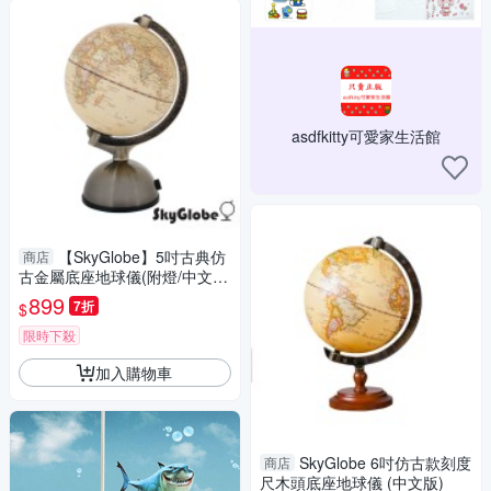
asdfkitty可愛家生活館
【SkyGlobe】5吋古典仿
商店
古金屬底座地球儀(附燈/中文
版)
899
7折
$
限時下殺
加入購物車
SkyGlobe 6吋仿古款刻度
商店
尺木頭底座地球儀 (中文版)