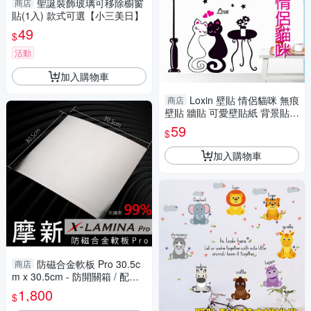
聖誕裝飾玻璃可移除櫥窗
商店
貼(1入) 款式可選【小三美日】
49
$
活動
加入購物車
Loxin 壁貼 情侶貓咪 無痕
商店
壁貼 牆貼 可愛壁貼紙 背景貼
壁紙
59
$
加入購物車
防磁合金軟板 Pro 30.5c
商店
m x 30.5cm - 防開關箱 / 配電
盤 / 家電 / 冰箱 / 冷氣室外機等
1,800
$
低頻電磁波