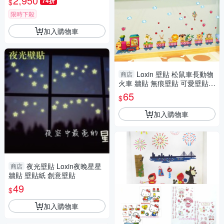
2,950
74折
$
宅配運送
限時下殺
加入購物車
Loxin 壁貼 松鼠車長動物
商店
火車 牆貼 無痕壁貼 可愛壁貼
裝飾 diy壁貼紙 背景貼【SF152
65
$
6】
加入購物車
夜光壁貼 Loxin夜晚星星
商店
牆貼 壁貼紙 創意壁貼
49
$
加入購物車