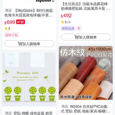
【生活良品】頂級水晶膜花磚
瓷磚牆壁貼紙-北歐風馬卡龍 20
【SkyGlobe】8吋行政藍
商店
x20cm 每套10片
492
色海洋木質底座地球儀(中英文
$
對照)
699
67折
5
(
3
)
$
挑戰低價
券
5
限時下殺
加入購物車
加入購物車
W2904 仿木紋PVC自黏
商店
式 壁貼 壁紙 地板/家具/櫥櫃/
壁貼 蝴蝶 綠色盆栽 創意
商店