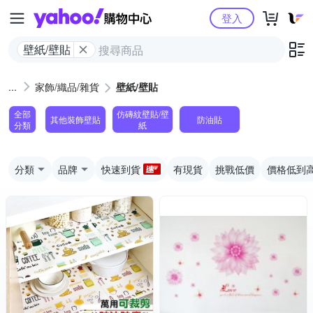
Yahoo購物中心
登入
壁紙/壁貼
家飾/織品/雜貨
壁紙/壁貼
全部
仿磚紋壁貼/壁
其他裝飾壁貼
防油貼
分類
紙
分類
品牌
快速到貨
有現貨
挑戰低價
價格低到