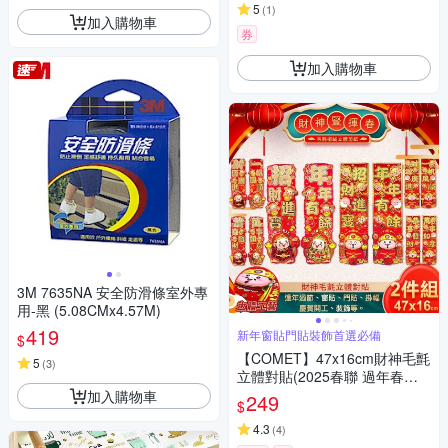
5
(
1
)
加入購物車
券
加入購物車
3M 7635NA 安全防滑條室外專
用-黑 (5.08CMx4.57M)
419
新年窗貼門貼裝飾首選必備
$
【COMET】47x16cm財神毛氈
5
(
3
)
立體對貼(2025春聯 過年春聯
招財 春聯對貼 招福)
加入購物車
249
$
4.3
(
4
)