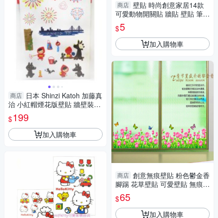
壁貼 時尚創意家居14款
商店
可愛動物開關貼 牆貼 壁貼 筆電
貼 冰箱貼 (單張) Loxin
5
$
加入購物車
日本 Shinzi Katoh 加藤真
商店
治 小紅帽煙花版壁貼 牆壁裝飾
貼 瓷磚裝飾貼 玻璃裝飾貼 鏡子
199
$
裝飾貼-正版
加入購物車
創意無痕壁貼 粉色鬱金香
商店
腳踢 花草壁貼 可愛壁貼 無痕壁
貼 牆貼 壁紙 背景貼
65
$
加入購物車