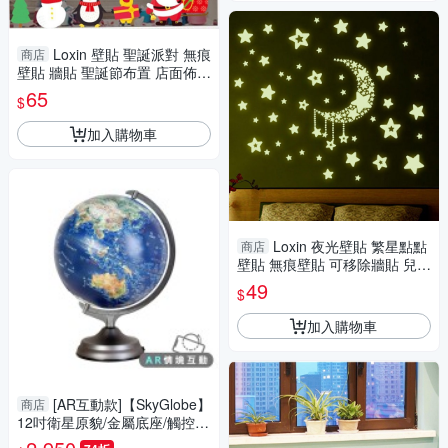
Loxin 壁貼 聖誕派對 無痕
商店
壁貼 牆貼 聖誕節布置 店面佈置
櫥窗 裝飾佈置
65
$
加入購物車
Loxin 夜光壁貼 繁星點點
商店
壁貼 無痕壁貼 可移除牆貼 兒童
房佈置
49
$
加入購物車
[AR互動款]【SkyGlobe】
商店
12吋衛星原貌/金屬底座/觸控三
段式/立體地球儀-大件商品請選