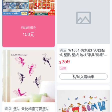
商品折價券
150元
W1804 仿木紋PVC自黏
商店
式 壁貼 壁紙 地板/家具/櫥櫃/
地板貼紙 防水材質 (1捲=45x10
259
$
00公分)
活動
加入購物車
璧貼 天使精靈可愛壁貼
商店