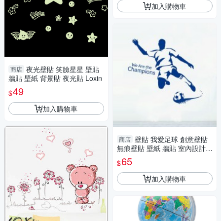
加入購物車
夜光壁貼 笑臉星星 壁貼
商店
牆貼 壁紙 背景貼 夜光貼 Loxin
49
$
加入購物車
壁貼 我愛足球 創意壁貼
商店
無痕壁貼 壁紙 牆貼 室內設計
裝潢 Loxin
65
$
加入購物車