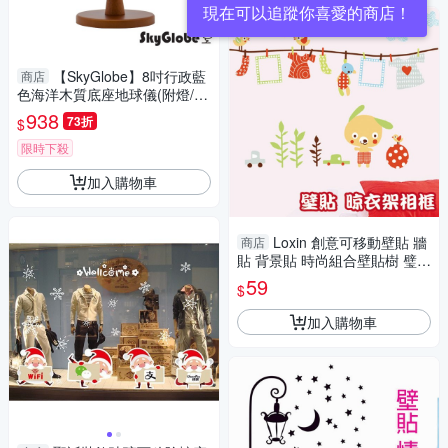
現在可以追蹤你喜愛的商店！
【SkyGlobe】8吋行政藍
商店
色海洋木質底座地球儀(附燈/中
英文對照)
938
73折
$
限時下殺
加入購物車
Loxin 創意可移動壁貼 牆
商店
貼 背景貼 時尚組合壁貼樹 璧貼
磁磚貼 晾衣架相框
59
$
加入購物車