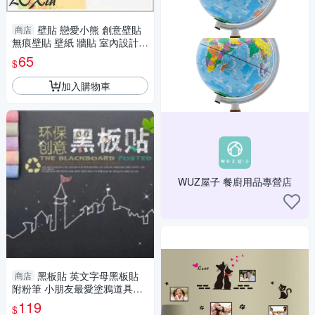
壁貼 戀愛小熊 創意壁貼
商店
無痕壁貼 壁紙 牆貼 室內設計
裝潢 Loxin
65
$
加入購物車
WUZ屋子 餐廚用品專營店
黑板貼 英文字母黑板貼
商店
附粉筆 小朋友最愛塗鴉道具黑
板壁貼
119
$