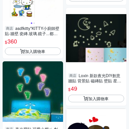
asdfkitty*KITTY小廚師壁
商店
貼-牆壁.瓷磚.玻璃.鏡子...都可
貼-日本正版商品
360
$
加入購物車
Loxin 新款夜光DIY創意
商店
牆貼 背景貼 磁磚貼 壁貼 星際
太空
49
$
加入購物車
商店