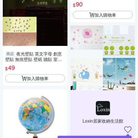
F1720】
90
$
加入購物車
夜光壁貼 英文字母 創意
商店
壁貼 無痕壁貼 壁紙 牆貼 室內
設計 裝潢 Loxin
49
$
加入購物車
Loxin居家收納生活館