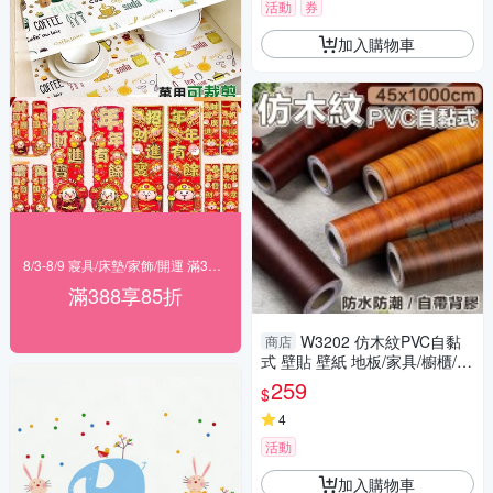
活動
券
加入購物車
8/3-8/9 寢具/床墊/家飾/開運 滿388享85折
滿388享85折
W3202 仿木紋PVC自黏
商店
式 壁貼 壁紙 地板/家具/櫥櫃/
地板貼紙 防水材質 (1捲=45x10
259
$
00公分)
4
活動
加入購物車