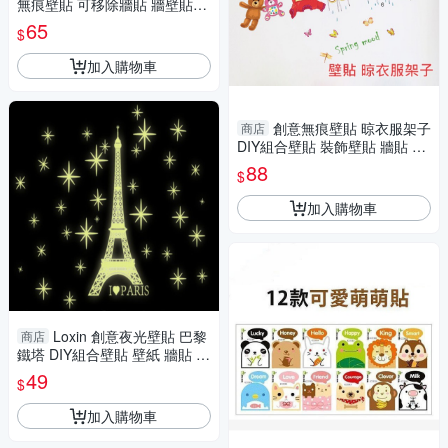
無痕壁貼 可移除牆貼 牆壁貼紙
兒童房佈置 Loxin
65
$
加入購物車
創意無痕壁貼 晾衣服架子
商店
DIY組合壁貼 裝飾壁貼 牆貼 背
景貼 壁貼紙
88
$
加入購物車
Loxin 創意夜光壁貼 巴黎
商店
鐵塔 DIY組合壁貼 壁紙 牆貼 背
景貼 夜光貼
49
$
加入購物車