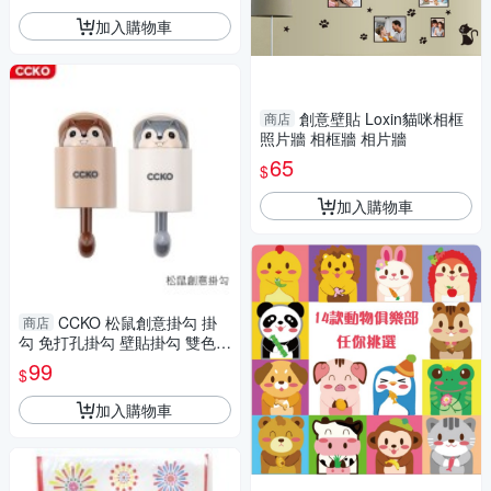
加入購物車
創意壁貼 Loxin貓咪相框
商店
照片牆 相框牆 相片牆
65
$
加入購物車
CCKO 松鼠創意掛勾 掛
商店
勾 免打孔掛勾 壁貼掛勾 雙色任
選
99
$
加入購物車