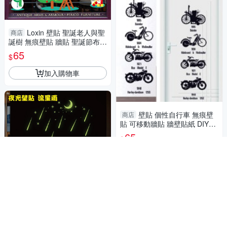
Loxin 壁貼 聖誕老人與聖
商店
誕樹 無痕壁貼 牆貼 聖誕節布置
店面佈置 櫥窗 裝飾佈置
65
$
加入購物車
壁貼 個性自行車 無痕壁
商店
貼 可移動牆貼 牆壁貼紙 DIY組
合壁貼
65
$
加入購物車
Loxin 夜光壁貼 流星雨 兒
商店
童壁貼 防水 裝飾 創意壁貼 壁