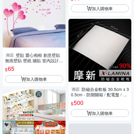
加入購物車
壁貼 愛心相框 創意壁貼
商店
無痕壁貼 壁紙 牆貼 室內設計
裝潢 Loxin
65
$
加入購物車
防磁合金軟板 30.5cm x 3
商店
0.5cm - 防開關箱 / 配電盤 / 家
電 / 冰箱 / 冷氣室外機等 低頻
500
$
電磁波
加入購物車