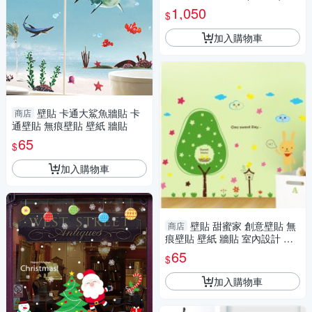
1,050
$
加入購物車
壁貼 卡通大鯊魚牆貼 卡
商店
通壁貼 無痕壁貼 壁紙 牆貼
65
$
加入購物車
壁貼 甜蜜家 創意壁貼 無
商店
痕壁貼 壁紙 牆貼 室內設計 裝
潢 兒童房佈置 Loxin
65
$
加入購物車