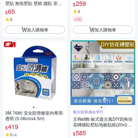
地板貼紙 防水材質 (1捲=45x10
259
壁貼 無痕壁貼 壁紙 牆貼 室內
$
00公分)
設計 裝潢 Loxin
65
5
$
活動
5
加入購物車
加入購物車
復古新潮,飾在壁行
3M 7680 安全防滑條室內專用-
透明 (5.08cmx4.5m)
主Wall飾 歐式復古風DIY四角仿
花磚牆貼壁貼地板貼紙(20x20c
419
$
m每套20片防水即撕即貼)
585
$
5
(
4
)