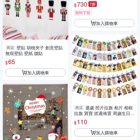
730
7折
$
限時下殺
加入購物車
壁貼 胡桃夾子 創意壁貼
商店
無痕壁貼 壁紙 牆貼
65
$
加入購物車
週歲 照片拉旗 相片 相框
商店
拉旗 寶寶 抓週佈置 周歲生日
場地佈置 居家宴客
110
$
加入購物車