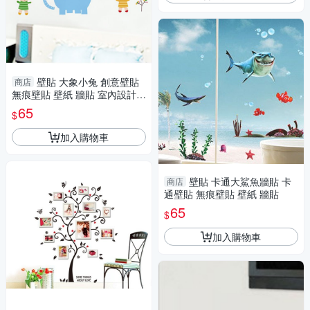
壁貼 大象小兔 創意壁貼
商店
無痕壁貼 壁紙 牆貼 室內設計
裝潢 Loxin
65
$
加入購物車
壁貼 卡通大鯊魚牆貼 卡
商店
通壁貼 無痕壁貼 壁紙 牆貼
65
$
加入購物車