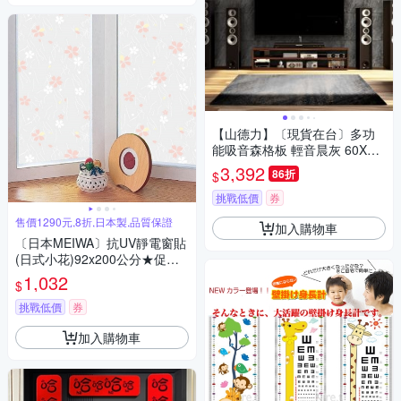
【山德力】〔現貨在台〕多功
能吸音森格板 輕音晨灰 60X60
cm(一箱8片 約0.8坪)
3,392
86折
$
挑戰低價
券
售價1290元,8折,日本製,品質保證
加入購物車
〔日本MEIWA〕抗UV靜電窗貼
(日式小花)92x200公分★促銷
★
1,032
$
挑戰低價
券
加入購物車