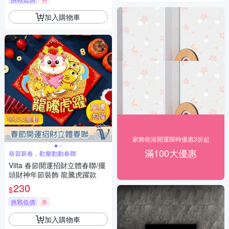
加入購物車
家飾衛浴開運限時優惠3折起
滿100大優惠
恭賀新春，歡樂動動春聯
Viita 春節開運招財立體春聯/擺
頭財神年節裝飾 龍騰虎躍款
230
$
挑戰低價
券
加入購物車