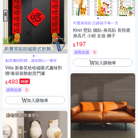
可愛身高貼 記錄孩子每一天
Kiret 壁貼 牆貼-身高貼 長頸鹿
身高尺 小樹 女孩 獅子
197
$
挑戰低價
券
創意獨特對聯，讓你開心一整年
加入購物車
Viita 新春笑哈哈磁吸式趣味對
聯/春節裝飾創意門簾
493
86折
$
挑戰低價
券
加入購物車