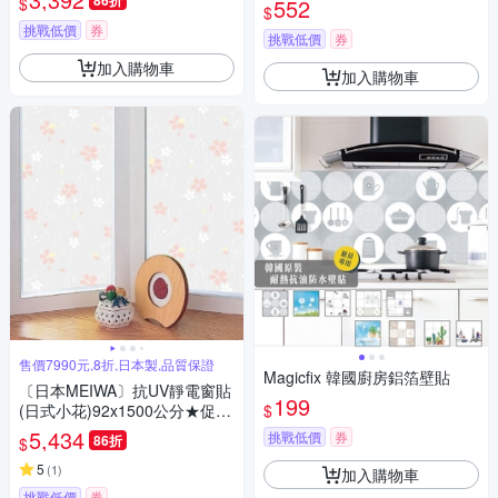
86折
$
552
$
挑戰低價
券
挑戰低價
券
加入購物車
加入購物車
售價7990元,8折,日本製,品質保證
Magicfix 韓國廚房鋁箔壁貼
〔日本MEIWA〕抗UV靜電窗貼
199
$
(日式小花)92x1500公分★促銷
★
5,434
挑戰低價
券
86折
$
5
(
1
)
加入購物車
挑戰低價
券