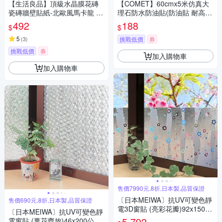
【生活良品】頂級水晶膜花磚
【COMET】60cmx5米仿真大
瓷磚牆壁貼紙-北歐風馬卡龍 20
理石防水防油貼(防油貼 耐高溫
x20cm 每套10片
牆紙 廚房壁貼 自黏壁貼/TA)
492
188
$
$
5
(
3
)
挑戰低價
券
挑戰低價
券
加入購物車
加入購物車
售價7990元,8折,日本製,品質保證
〔日本MEIWA〕抗UV可變色靜
售價690元,8折,日本製,品質保證
電3D窗貼 (亮彩花瓣)92x1500
〔日本MEIWA〕抗UV可變色靜
公分★促銷★
5,792
電窗貼 (萬花齊放)46x200公分