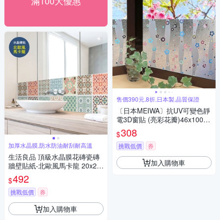
滿100大優惠
售價390元,8折,日本製,品質保證
〔日本MEIWA〕抗UV可變色靜
電3D窗貼 (亮彩花瓣)46x100公
分★促銷★
308
$
加厚水晶膜,防水防油耐刮耐高溫
挑戰低價
券
生活良品 頂級水晶膜花磚瓷磚
加入購物車
牆壁貼紙-北歐風馬卡龍 20x20
cm 每套10片-速
492
$
挑戰低價
券
加入購物車