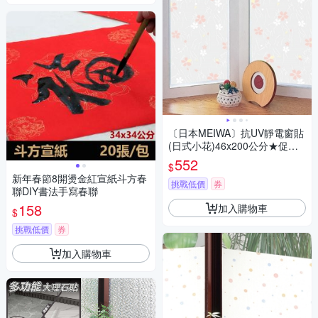
〔日本MEIWA〕抗UV靜電窗貼
(日式小花)46x200公分★促銷
★
552
$
新年春節8開燙金紅宣紙斗方春
挑戰低價
券
聯DIY書法手寫春聯
158
加入購物車
$
挑戰低價
券
加入購物車