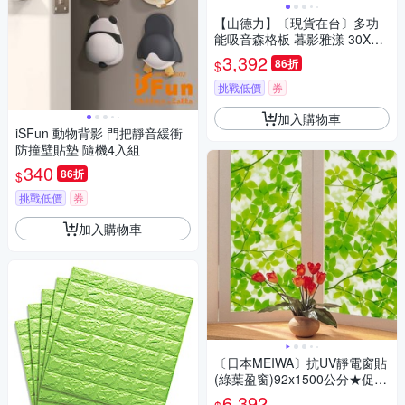
【山德力】〔現貨在台〕多功
能吸音森格板 暮影雅漾 30X12
0cm(一箱8片 約0.8坪)
3,392
86折
$
挑戰低價
券
加入購物車
iSFun 動物背影 門把靜音緩衝
防撞壁貼墊 隨機4入組
340
86折
$
挑戰低價
券
加入購物車
〔日本MEIWA〕抗UV靜電窗貼
(綠葉盈窗)92x1500公分★促銷
★
6,392