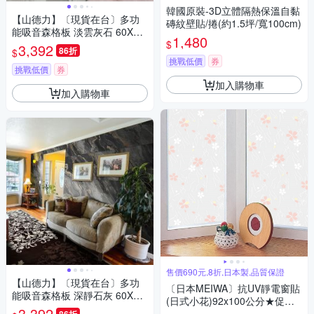
韓國原裝-3D立體隔熱保溫自黏
【山德力】〔現貨在台〕多功
磚紋壁貼/捲(約1.5坪/寬100cm)
能吸音森格板 淡雲灰石 60X60
1,480
$
cm(一箱8片 約0.8坪)
3,392
86折
$
挑戰低價
券
挑戰低價
券
加入購物車
加入購物車
售價690元,8折,日本製,品質保證
【山德力】〔現貨在台〕多功
〔日本MEIWA〕抗UV靜電窗貼
能吸音森格板 深靜石灰 60X60
(日式小花)92x100公分★促銷
cm(一箱8片 約0.8坪)
3,392
★