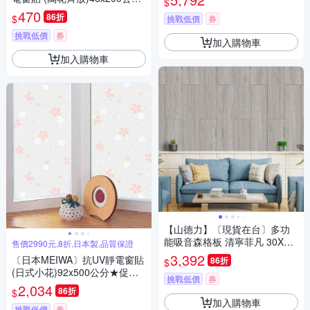
$
★促銷★
470
86折
$
挑戰低價
券
挑戰低價
券
加入購物車
加入購物車
【山德力】〔現貨在台〕多功
能吸音森格板 清寧菲凡 30X12
售價2990元,8折,日本製,品質保證
0cm(一箱8片 約0.8坪)
3,392
〔日本MEIWA〕抗UV靜電窗貼
86折
$
(日式小花)92x500公分★促銷
挑戰低價
券
★
2,034
86折
$
加入購物車
挑戰低價
券