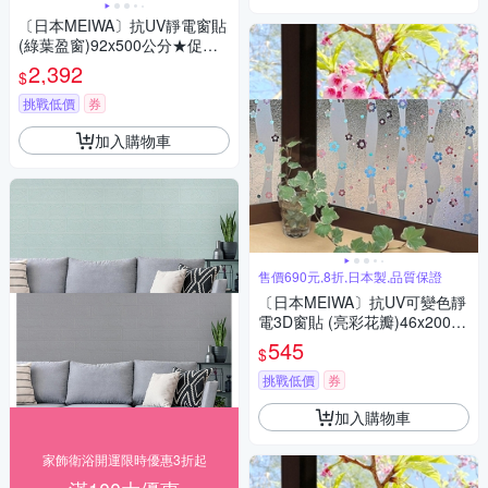
〔日本MEIWA〕抗UV靜電窗貼
(綠葉盈窗)92x500公分★促銷
★
2,392
$
挑戰低價
券
加入購物車
售價690元,8折,日本製,品質保證
〔日本MEIWA〕抗UV可變色靜
電3D窗貼 (亮彩花瓣)46x200公
分★促銷★
545
$
挑戰低價
券
加入購物車
家飾衛浴開運限時優惠3折起