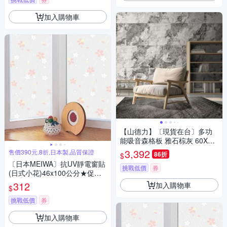
加入購物車
【山德力】〔現貨在台〕多功
能吸音森格板 雅石棕灰 60X60
cm(一箱8片 約0.8坪)
3,392
售價390元,8折,日本製,品質保證
86折
$
〔日本MEIWA〕抗UV靜電窗貼
挑戰低價
券
(日式小花)46x100公分★促銷
★
312
加入購物車
$
挑戰低價
券
加入購物車