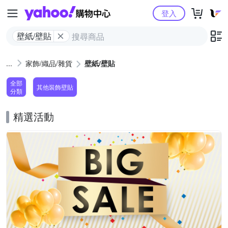
Yahoo購物中心
登入
壁紙/壁貼
家飾/織品/雜貨
壁紙/壁貼
全部
其他裝飾壁貼
分類
精選活動