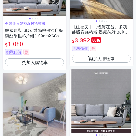
有效兼具隔熱及保溫效果
【山德力】〔現貨在台〕多功
韓國原裝-3D立體隔熱保溫自黏
能吸音森格板 墨霧芮雅 30X12
磚紋壁貼/6片組(100cmX60cm/
0cm(一箱8片 約0.8坪)
3,392
86折
$
片)
1,080
$
挑戰低價
券
挑戰低價
券
加入購物車
加入購物車