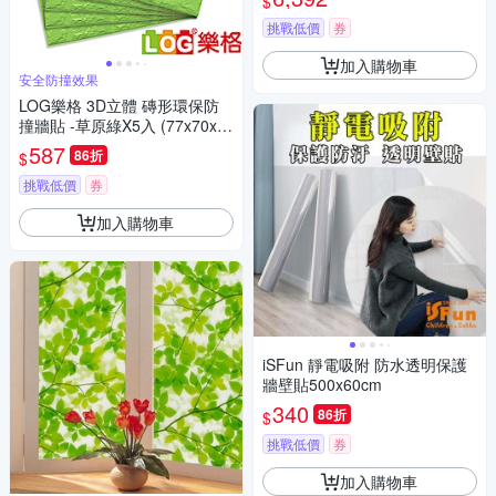
$
挑戰低價
券
加入購物車
安全防撞效果
LOG樂格 3D立體 磚形環保防
撞牆貼 -草原綠X5入 (77x70x厚
0.7cm)
587
86折
$
挑戰低價
券
加入購物車
iSFun 靜電吸附 防水透明保護
牆壁貼500x60cm
340
86折
$
挑戰低價
券
加入購物車