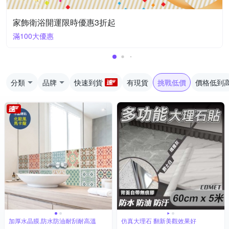
家飾衛浴開運限時優惠3折起
滿100大優惠
分類
品牌
快速到貨
有現貨
挑戰低價
價格低到
加厚水晶膜,防水防油耐刮耐高溫
仿真大理石 翻新美觀效果好