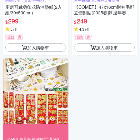
廚房可裁剪印花防油墊紙(2入
【COMET】47x16cm財神毛氈
組/30x500cm)
立體對貼(2025春聯 過年春聯
招財 春聯對貼 招福)
299
249
$
$
5
4.3
(
1
)
(
4
)
活動
券
活動
券
加入購物車
加入購物車
8/3-8/9 寢具/床墊/家飾/開運 滿388享85折