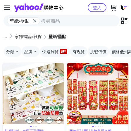
Yahoo購物中心
登入
壁紙/壁貼
家飾/織品/雜貨
壁紙/壁貼
分類
品牌
快速到貨
有現貨
挑戰低價
價格低到
防塵防潮，台面不再髒污
新年窗貼門貼裝飾首選必備