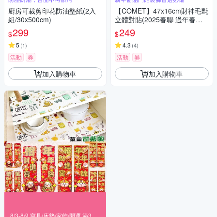
廚房可裁剪印花防油墊紙(2入
【COMET】47x16cm財神毛氈
組/30x500cm)
立體對貼(2025春聯 過年春聯
招財 春聯對貼 招福)
299
249
$
$
5
4.3
(
1
)
(
4
)
活動
券
活動
券
加入購物車
加入購物車
8/3-8/9 寢具/床墊/家飾/開運 滿388享85折