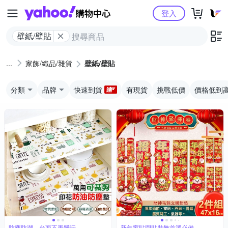
Yahoo購物中心
登入
壁紙/壁貼
家飾/織品/雜貨
壁紙/壁貼
分類
品牌
快速到貨
有現貨
挑戰低價
價格低到
防塵防潮，台面不再髒污
新年窗貼門貼裝飾首選必備