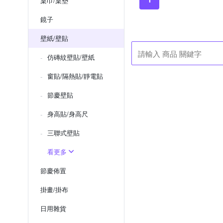
桌巾/桌墊
鏡子
壁紙/壁貼
仿磚紋壁貼/壁紙
窗貼/隔熱貼/靜電貼
節慶壁貼
身高貼/身高尺
三聯式壁貼
看更多
節慶佈置
掛畫/掛布
日用雜貨