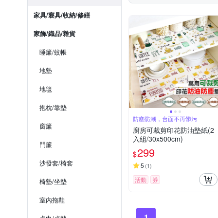
家具/寢具/收納/修繕
家飾/織品/雜貨
睡簾/蚊帳
地墊
地毯
抱枕/靠墊
防塵防潮，台面不再髒污
窗簾
廚房可裁剪印花防油墊紙(2
入組/30x500cm)
門簾
299
$
沙發套/椅套
5
(
1
)
活動
券
椅墊/坐墊
室內拖鞋
1