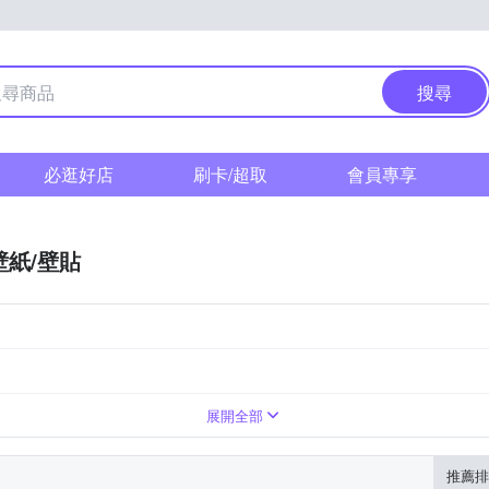
搜尋
必逛好店
刷卡/超取
會員專享
壁紙/壁貼
展開全部
推薦排