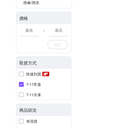
雨傘/雨衣
價格
-
確定
取貨方式
快速到貨
7-11常溫
7-11冷凍
商品狀況
有現貨