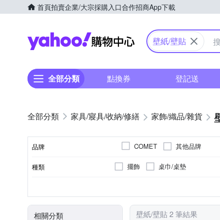
首頁
拍賣
企業/大宗採購入口
合作招商
App下載
Yahoo購物中心
壁紙/壁貼
全部分類
點換券
登記送
家具/寢具/收納/修繕
家飾/織品/雜貨
其他品牌
COMET
品牌
擺飾
桌巾/桌墊
種類
品牌名稱
單圖壁貼
否
可黏貼；商品內含背膠
類型
黏貼/釘掛
黏貼
壁紙/壁貼 2 筆結果
相關分類