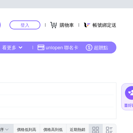
購物車
帳號綁定送
登入
看更多
uniopen 聯名卡
超贈點
序
價格低到高
價格高到低
近期熱銷