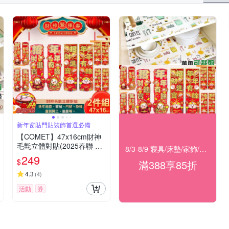
新年窗貼門貼裝飾首選必備
【COMET】47x16cm財神
毛氈立體對貼(2025春聯 過
8/3-8/9 寢具/床墊/家飾/開運 滿388享85折
年春聯 招財 春聯對貼 招福)
249
$
滿388享85折
4.3
(
4
)
活動
券