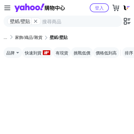
Yahoo購物中心
登入
壁紙/壁貼
家飾/織品/雜貨
壁紙/壁貼
品牌
快速到貨
有現貨
挑戰低價
價格低到高
排序