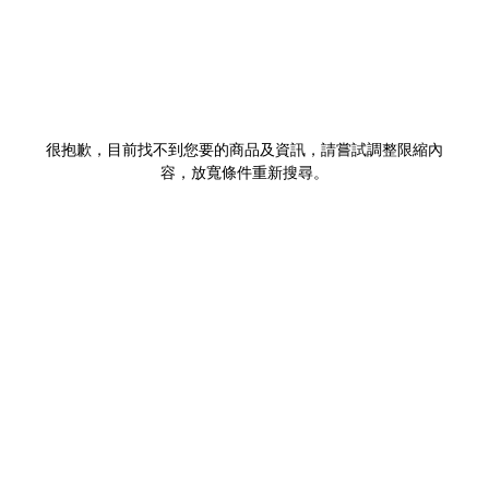
很抱歉，目前找不到您要的商品及資訊，請嘗試調整限縮內
容，放寬條件重新搜尋。