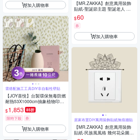
【MR.ZAKKA】創意萬用裝飾
加入購物車
貼紙-聖誕節主題 聖誕老人 節
慶布置 DIY可移式壁貼 無痕壁
60
$
貼 牆貼
券
加入購物車
需搭配施工工具DIY非自黏性壁貼
【JOY喜悅】台製環保無毒防燃
耐熱53X1000cm抽象植物印花
壁紙/壁貼3捲
1,853
85折
$
限時下殺
券
居家布置DIY萬用裝飾貼紙無痕牆貼
【MR.ZAKKA】創意萬用裝飾
加入購物車
貼紙-民族風風格 幾何花朵圖騰
居家布置 DIY可移式壁貼 無痕