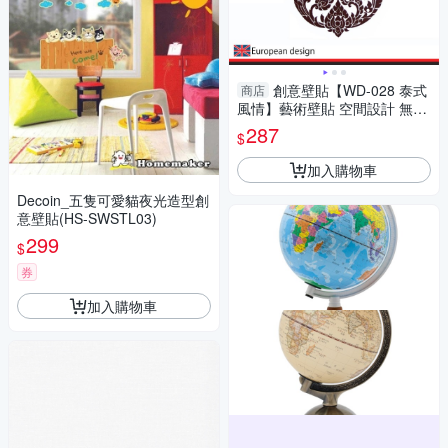
創意壁貼【WD-028 泰式
商店
風情】藝術壁貼 空間設計 無毒
無痕 窗貼 創意壁貼 英國設計
287
$
現貨供應
加入購物車
Decoin_五隻可愛貓夜光造型創
意壁貼(HS-SWSTL03)
299
$
券
加入購物車