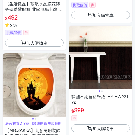
【生活良品】頂級水晶膜花磚
挑戰低價
券
瓷磚牆壁貼紙-北歐風馬卡龍 20
x20cm 每套10片
加入購物車
492
$
5
(
3
)
挑戰低價
券
加入購物車
韓國木紋自黏壁紙_HY-HW221
72
399
$
券
居家布置DIY萬用裝飾貼紙無痕牆貼
加入購物車
【MR.ZAKKA】創意萬用裝飾