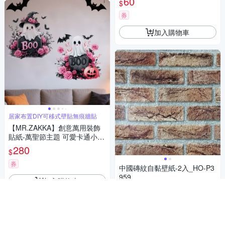
60
$
壁貼 牆貼
券
加入購物車
居家布置DIY可移式壁貼無痕牆貼
【MR.ZAKKA】創意萬用裝飾
貼紙-萬聖節主題 可愛卡通小幽
靈 2款任選 居家布置 DIY可移
280
$
式壁貼 無痕壁貼 牆貼
券
中國磚紋自黏壁紙-2入_HO-P3
959
加入購物車
269
$
券
加入購物車