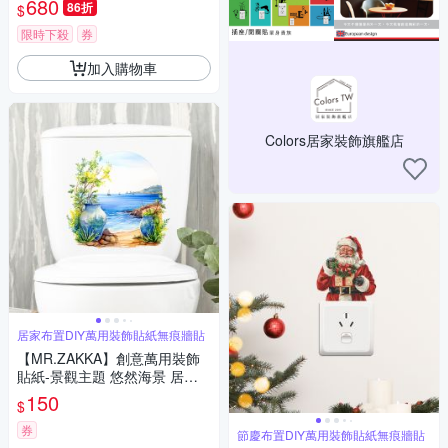
680
86折
$
限時下殺
券
加入購物車
Colors居家裝飾旗艦店
居家布置DIY萬用裝飾貼紙無痕牆貼
【MR.ZAKKA】創意萬用裝飾
貼紙-景觀主題 悠然海景 居家
布置 DIY可移式壁貼 無痕壁貼
150
$
牆貼
券
節慶布置DIY萬用裝飾貼紙無痕牆貼