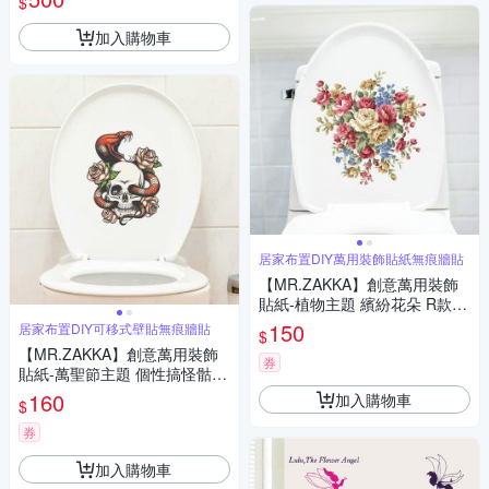
$
電磁波
加入購物車
居家布置DIY萬用裝飾貼紙無痕牆貼
【MR.ZAKKA】創意萬用裝飾
貼紙-植物主題 繽紛花朵 R款
居家布置 DIY可移式壁貼 無痕
150
居家布置DIY可移式壁貼無痕牆貼
$
壁貼 牆貼
【MR.ZAKKA】創意萬用裝飾
券
貼紙-萬聖節主題 個性搞怪骷髏
頭 E款 居家布置 DIY可移式壁
160
加入購物車
$
貼 無痕壁貼 牆貼
券
加入購物車