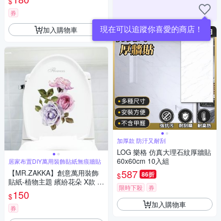
$
Y可移式壁貼 無痕壁貼 牆貼
券
加入購物車
加厚款 防汙又耐刮
LOG 樂格 仿真大理石紋厚牆貼
60x60cm 10入組
居家布置DIY萬用裝飾貼紙無痕牆貼
587
【MR.ZAKKA】創意萬用裝飾
86折
$
貼紙-植物主題 繽紛花朵 X款 居
限時下殺
券
家布置 DIY可移式壁貼 無痕壁
150
$
貼 牆貼
加入購物車
券