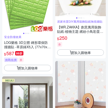
居家布置DIY萬用裝飾貼紙無痕牆貼
【MR.ZAKKA】創意萬用裝飾
貼紙-植物主題 繽紛小鳥彩蛋花
樹 居家節慶布置 DIY可移式壁
250
安全防撞效果
$
貼 無痕壁貼 牆貼
LOG樂格 3D立體 磚形環保防
券
撞牆貼 -草原綠X5入 (77x70x厚
0.7cm)
587
加入購物車
86折
$
挑戰低價
券
加入購物車