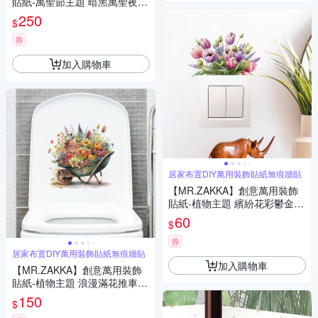
貼紙-萬聖節主題 暗黑萬聖夜 F
款 居家布置 DIY可移式壁貼 無
250
$
痕壁貼 牆貼
券
加入購物車
居家布置DIY萬用裝飾貼紙無痕牆貼
【MR.ZAKKA】創意萬用裝飾
貼紙-植物主題 繽紛花彩鬱金香
居家布置 DIY可移式壁貼 無痕
60
$
壁貼 牆貼
券
居家布置DIY萬用裝飾貼紙無痕牆貼
加入購物車
【MR.ZAKKA】創意萬用裝飾
貼紙-植物主題 浪漫滿花推車
居家布置 DIY可移式壁貼 無痕
150
$
壁貼 牆貼