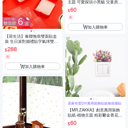
主題 可愛探頭小黑貓 兒童房布
置 DIY可移式壁貼 無痕壁貼 牆
60
$
貼
券
加入購物車
【荷生活】春聯無痕雙面貼盒
裝 生日派對婚禮貼字氣球雙面
膠-6盒
288
$
券
加入購物車
居家布置DIY萬用裝飾貼紙無痕牆貼
【MR.ZAKKA】創意萬用裝飾
貼紙-植物主題 粉彩鬱金香花束
居家布置 DIY可移式壁貼 無痕
60
$
壁貼 牆貼