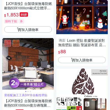
【JOY喜悅】台製環保無毒防燃
耐熱53X1000cm歐式立體浮雕
壁紙/壁貼3捲
1,853
85折
$
限時下殺
券
加入購物車
Loxin 壁貼 歡慶聖誕派對
商店
無痕壁貼 牆貼 聖誕節布置 店面
佈置 櫥窗
88
$
加入購物車
需搭配施工工具DIY非自黏性壁貼
【JOY喜悅】台製環保無毒防燃
耐熱53X1000cm復古磚塊圖案
壁紙/壁貼1捲