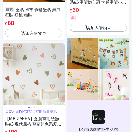
貼紙-聖誕節主題 卡通聖誕小麋
鹿 節慶布置 DIY可移式壁貼 無
60
壁貼 風車 創意壁貼 無痕
商店
$
痕壁貼 牆貼
壁貼 壁紙 牆貼
券
88
$
加入購物車
加入購物車
居家布置DIY可移式壁貼無痕牆貼
【MR.ZAKKA】創意萬用裝飾
貼紙-現代風格 莫蘭迪色系愛心
造型圖樣 7款任選 居家布置 DI
Loxin居家收納生活館
180