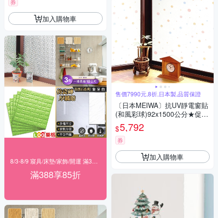
券
加入購物車
售價7990元,8折,日本製,品質保證
〔日本MEIWA〕抗UV靜電窗貼
(和風彩球)92x1500公分★促銷
★
5,792
$
券
加入購物車
8/3-8/9 寢具/床墊/家飾/開運 滿388享85折
滿388享85折