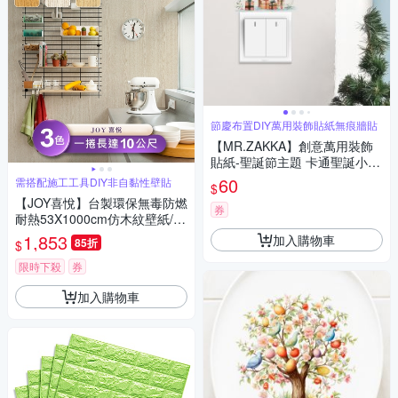
節慶布置DIY萬用裝飾貼紙無痕牆貼
【MR.ZAKKA】創意萬用裝飾
貼紙-聖誕節主題 卡通聖誕小雪
人 節慶布置 DIY可移式壁貼 無
60
需搭配施工工具DIY非自黏性壁貼
$
痕壁貼 牆貼
【JOY喜悅】台製環保無毒防燃
券
耐熱53X1000cm仿木紋壁紙/壁
貼3捲
1,853
加入購物車
85折
$
限時下殺
券
加入購物車