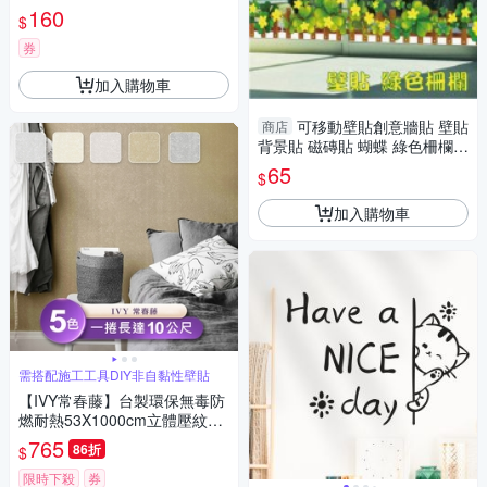
款 居家布置 DIY可移式壁貼 無
160
$
痕壁貼 牆貼
券
加入購物車
可移動壁貼創意牆貼 壁貼
商店
背景貼 磁磚貼 蝴蝶 綠色柵欄 L
oxin
65
$
加入購物車
需搭配施工工具DIY非自黏性壁貼
【IVY常春藤】台製環保無毒防
燃耐熱53X1000cm立體壓紋壁
紙/壁貼1捲
765
86折
$
限時下殺
券