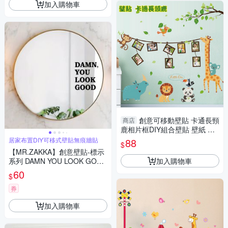
加入購物車
創意可移動壁貼 卡通長頸
商店
鹿相片框DIY組合壁貼 壁紙 牆
貼 背景貼
居家布置DIY可移式壁貼無痕牆貼
88
$
【MR.ZAKKA】創意壁貼-標示
加入購物車
系列 DAMN YOU LOOK GOOD
居家布置 DIY可移式壁貼 無痕
60
$
壁貼 牆貼
券
加入購物車