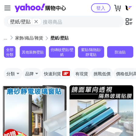
Yahoo購物中心
登入
壁紙/壁貼
家飾/織品/雜貨
壁紙/壁貼
全部
仿磚紋壁貼/壁
窗貼/隔熱貼/
其他裝飾壁貼
防油貼
分類
紙
靜電貼
分類
品牌
快速到貨
有現貨
挑戰低價
價格低到