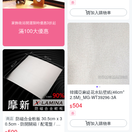
券
加入購物車
家飾衛浴開運限時優惠3折起
滿100大優惠
韓國亞麻緹花水貼壁紙(46cm*
2.5M)_MG-WT39296-3A
504
$
券
防磁合金軟板 30.5cm x 3
商店
加入購物車
0.5cm - 防開關箱 / 配電盤 / 家
電 / 冰箱 / 冷氣室外機等 低頻
500