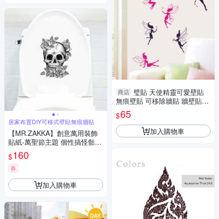
璧貼 天使精靈可愛壁貼
商店
無痕壁貼 可移除牆貼 牆壁貼紙
兒童房佈置 Loxin
65
$
居家布置DIY可移式壁貼無痕牆貼
加入購物車
【MR.ZAKKA】創意萬用裝飾
貼紙-萬聖節主題 個性搞怪骷髏
頭 D款 居家布置 DIY可移式壁
160
$
貼 無痕壁貼 牆貼
券
加入購物車