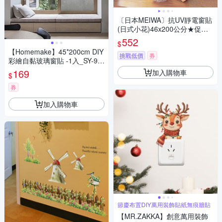
〔日本MEIWA〕抗UV靜電窗貼
(日式小花)46x200公分★促銷
★
552
$
【Homemake】45*200cm DIY
挑戰低價
券
彩繪自黏玻璃窗貼 -1入_SY-98
0182 (防曬/遮陽/玻璃貼/保護隱
169
加入購物車
$
私/美化佈置)
券
加入購物車
節慶布置DIY萬用裝飾貼紙無痕牆貼
【MR.ZAKKA】創意萬用裝飾