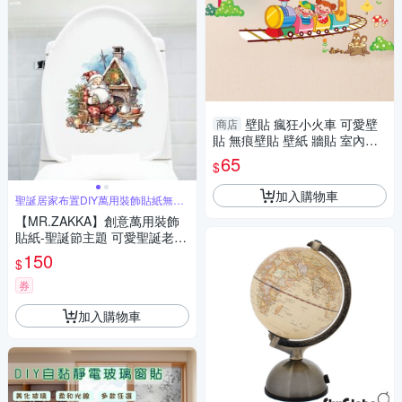
壁貼 瘋狂小火車 可愛壁
商店
貼 無痕壁貼 壁紙 牆貼 室內設
計 裝潢 Loxin
65
$
加入購物車
聖誕居家布置DIY萬用裝飾貼紙無痕
牆貼
【MR.ZAKKA】創意萬用裝飾
貼紙-聖誕節主題 可愛聖誕老人
居家節慶布置 DIY可移式壁貼
150
$
無痕壁貼 牆貼
券
加入購物車