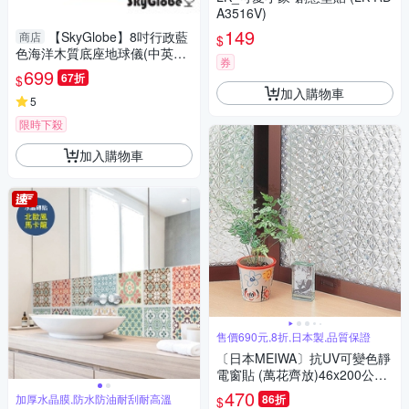
A3516V)
149
【SkyGlobe】8吋行政藍
商店
$
色海洋木質底座地球儀(中英文
券
對照)
699
67折
$
加入購物車
5
限時下殺
加入購物車
售價690元,8折,日本製,品質保證
〔日本MEIWA〕抗UV可變色靜
電窗貼 (萬花齊放)46x200公分
★促銷★
470
加厚水晶膜,防水防油耐刮耐高溫
86折
$