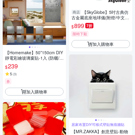
【SkyGlobe】5吋古典仿
商店
古金屬底座地球儀(附燈/中文
版)
899
7折
$
限時下殺
加入購物車
【Homemake】50*150cm DIY
靜電彩繪玻璃窗貼-1入 (防曬/遮
陽/玻璃貼/保護隱私/美化佈置)
239
$
5
(
3
)
券
加入購物車
居家布置DIY可移式壁貼無痕牆貼
【MR.ZAKKA】創意壁貼-動物