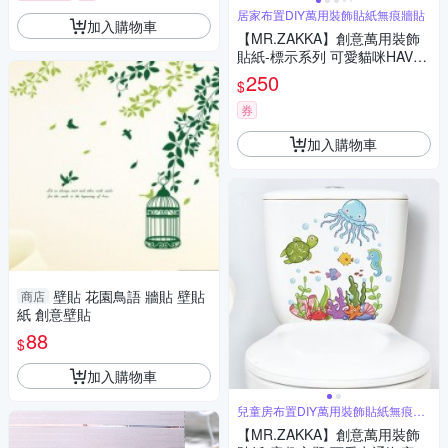
居家布置DIY萬用裝飾貼紙無痕牆貼
加入購物車
【MR.ZAKKA】創意萬用裝飾
貼紙-標示系列 可愛貓咪HAVE
A NICE DAY 居家布置 DIY可移
250
$
式壁貼 無痕壁貼 牆貼
券
加入購物車
壁貼 花園鳥語 牆貼 壁貼
商店
紙 創意壁貼
88
$
加入購物車
兒童房布置DIY萬用裝飾貼紙無痕牆
貼
【MR.ZAKKA】創意萬用裝飾