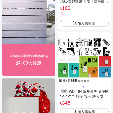
貼紙-童趣主題 可愛卡通海底世
界 F款 兒童房布置 DIY可移式
160
$
壁貼 無痕壁貼 牆貼
券
加入購物車
家飾衛浴開運限時優惠3折起
滿100大優惠
WD-154 單身貴族 插座貼
商店
12×12cm 無毒 防火 無痕 耐日
照 正反面無色差
345
$
加入購物車