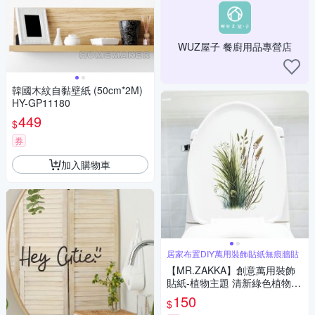
WUZ屋子 餐廚用品專營店
韓國木紋自黏壁紙 (50cm*2M)
HY-GP11180
449
$
券
加入購物車
居家布置DIY萬用裝飾貼紙無痕牆貼
【MR.ZAKKA】創意萬用裝飾
貼紙-植物主題 清新綠色植物 G
款 居家布置 DIY可移式壁貼 無
150
$
痕壁貼 牆貼