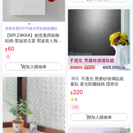
居家布置DIY可移式壁貼無痕牆貼
【MR.ZAKKA】創意萬用裝飾
貼紙-聖誕節主題 聖誕老人拖禮
物 居家節慶布置 DIY可移式壁
60
$
貼 無痕壁貼 牆貼
券
加入購物車
不透光 黑磨砂玻璃貼紙
商店
窗貼 遮光防曬隔熱 隱密佳
220
$
5
活動
加入購物車