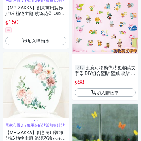
居家布置DIY萬用裝飾貼紙無痕牆貼
【MR.ZAKKA】創意萬用裝飾
貼紙-植物主題 繽紛花朵 Q款
居家布置 DIY可移式壁貼 無痕
150
$
壁貼 牆貼
券
加入購物車
創意可移動壁貼 動物英文
商店
字母 DIY組合壁貼 壁紙 牆貼 背
景貼
88
$
加入購物車
居家布置DIY萬用裝飾貼紙無痕牆貼
【MR.ZAKKA】創意萬用裝飾
貼紙-植物主題 浪漫彩繪花卉 E