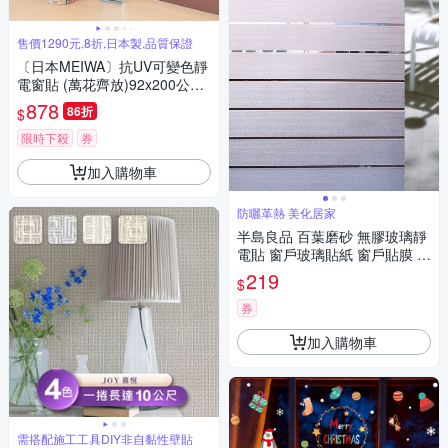
售價1290元,8折,日本製,品質保證
〔日本MEIWA〕抗UV可變色靜
電窗貼 (萬花齊放)92x200公分
★促銷★
878
86折
$
限時下殺
券
加入購物車
防曬革熱 美化居家
半島良品 百葉磨砂 無膠玻璃靜
電貼 窗戶玻璃貼紙 窗戶貼膜 隱
私貼 靜電玻璃貼45x200cm
219
$
券
加入購物車
需搭配施工工具DIY非自黏性壁貼