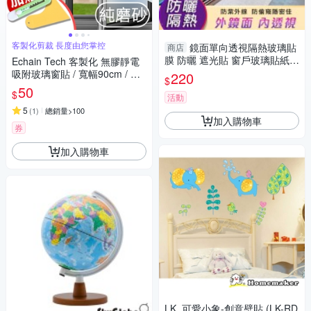
客製化剪裁 長度由您掌控
鏡面單向透視隔熱玻璃貼
商店
膜 防曬 遮光貼 窗戶玻璃貼紙
Echain Tech 客製化 無膠靜電
反光 防偷窺
吸附玻璃窗貼 / 寬幅90cm / 每
220
$
單位10cm / 共9款
50
$
活動
5
(
1
)
總銷量>100
加入購物車
券
加入購物車
LK_可愛小象-創意壁貼 (LK-RD