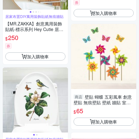
券
加入購物車
居家布置DIY萬用裝飾貼紙無痕牆貼
【MR.ZAKKA】創意萬用裝飾
貼紙-標示系列 Hey Cutie 居家
布置 DIY可移式壁貼 無痕壁貼
250
$
牆貼
券
加入購物車
壁貼 蝴蝶 五彩風車 創意
商店
壁貼 無痕壁貼 壁紙 牆貼 室內
設計 裝潢 Loxin
65
$
加入購物車