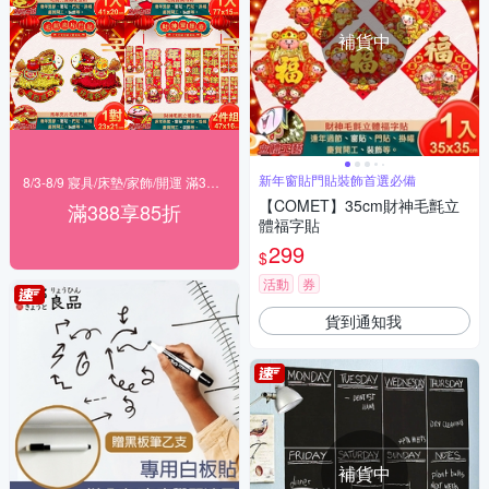
補貨中
新年窗貼門貼裝飾首選必備
8/3-8/9 寢具/床墊/家飾/開運 滿388享85折
【COMET】35cm財神毛氈立
滿388享85折
體福字貼
299
$
活動
券
貨到通知我
補貨中