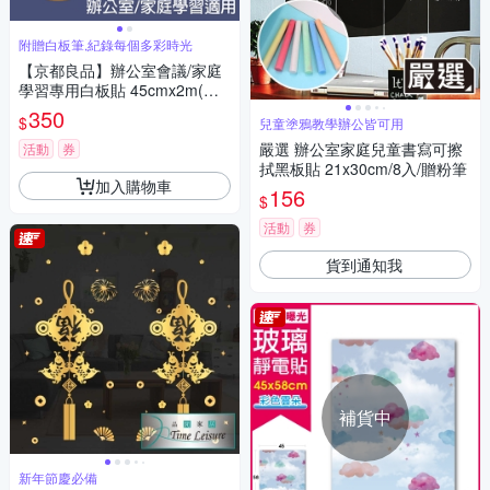
附贈白板筆,紀錄每個多彩時光
【京都良品】辦公室會議/家庭
學習專用白板貼 45cmx2m(附
白板筆)
350
$
兒童塗鴉教學辦公皆可用
嚴選 辦公室家庭兒童書寫可擦
活動
券
拭黑板貼 21x30cm/8入/贈粉筆
加入購物車
156
$
活動
券
貨到通知我
補貨中
新年節慶必備