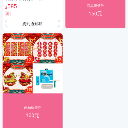
m(防水即撕即貼)
585
商品折價券
$
150元
券
貨到通知我
商品折價券
100元