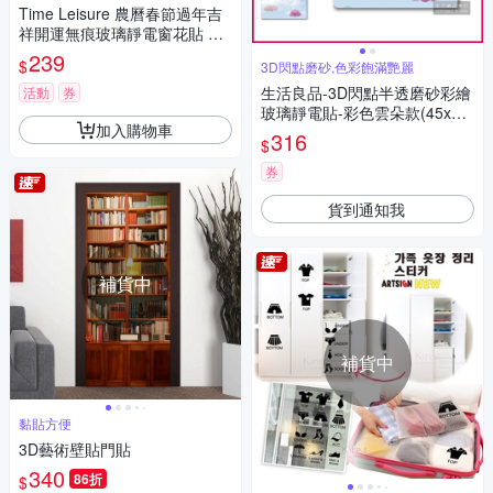
Time Leisure 農曆春節過年吉
祥開運無痕玻璃靜電窗花貼 富
貴金福
239
$
3D閃點磨砂,色彩飽滿艷麗
生活良品-3D閃點半透磨砂彩繪
活動
券
玻璃靜電貼-彩色雲朵款(45x58
加入購物車
cm)
316
$
券
貨到通知我
補貨中
補貨中
黏貼方便
3D藝術壁貼門貼
340
86折
$