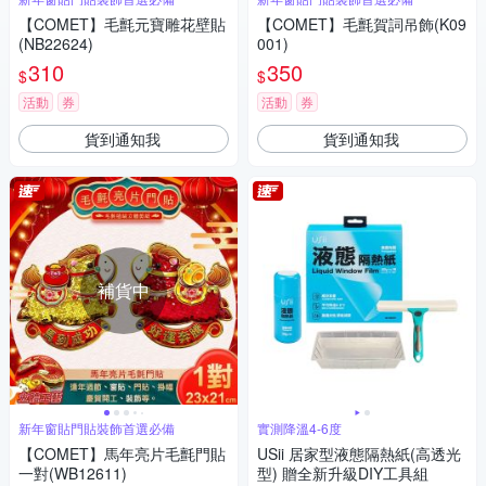
【COMET】毛氈元寶雕花壁貼
【COMET】毛氈賀詞吊飾(K09
(NB22624)
001)
310
350
$
$
活動
券
活動
券
貨到通知我
貨到通知我
補貨中
新年窗貼門貼裝飾首選必備
實測降溫4-6度
【COMET】馬年亮片毛氈門貼
USii 居家型液態隔熱紙(高透光
一對(WB12611)
型) 贈全新升級DIY工具組