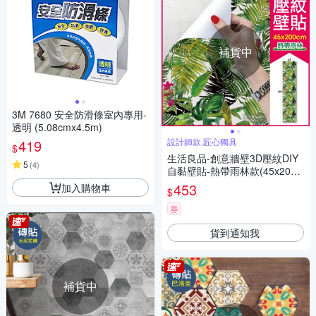
補貨中
3M 7680 安全防滑條室內專用-
透明 (5.08cmx4.5m)
419
設計師款,匠心獨具
$
生活良品-創意牆壁3D壓紋DIY
5
(
4
)
自黏壁貼-熱帶雨林款(45x200c
m長軸版)
453
加入購物車
$
券
貨到通知我
補貨中