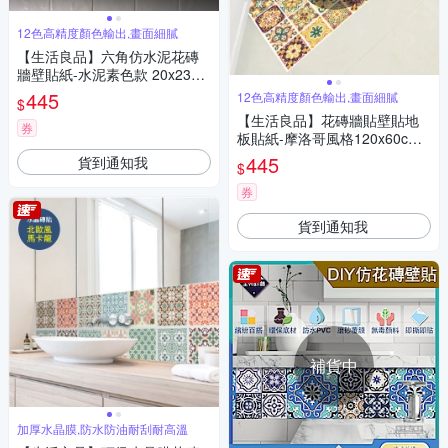
12色高精度顏色輸出,畫面細膩
【生活良品】六角仿水泥花磚
牆壁貼紙-水泥素色款 20x23cm
每套10片(防水即撕即貼)
445
12色高精度顏色輸出,畫面細膩
$
【生活良品】花磚牆貼壁貼地
券
板貼紙-摩洛哥風格120x60cm
卷裝(防水即撕即貼)
445
貨到通知我
$
券
貨到通知我
補貨中
加厚水晶膜,防水防油耐刮耐高溫