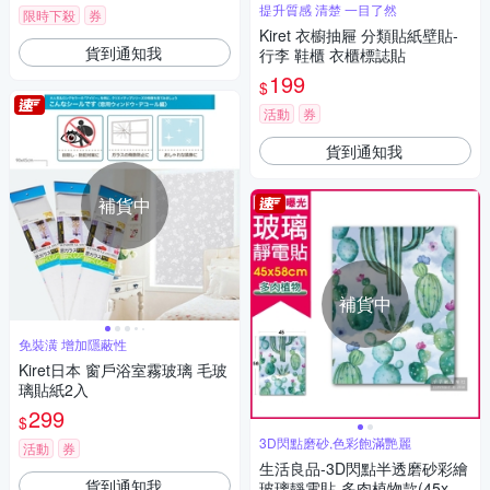
提升質感 清楚 一目了然
限時下殺
券
Kiret 衣櫥抽屜 分類貼紙壁貼-
貨到通知我
行李 鞋櫃 衣櫃標誌貼
199
$
活動
券
貨到通知我
補貨中
補貨中
免裝潢 增加隱蔽性
Kiret日本 窗戶浴室霧玻璃 毛玻
璃貼紙2入
299
$
3D閃點磨砂,色彩飽滿艷麗
活動
券
生活良品-3D閃點半透磨砂彩繪
貨到通知我
玻璃靜電貼-多肉植物款(45x58