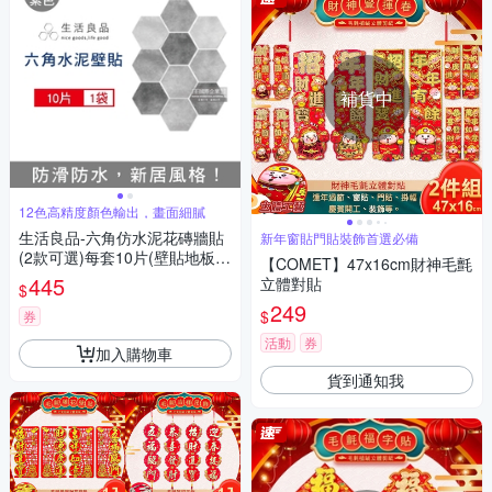
補貨中
12色高精度顏色輸出，畫面細膩
生活良品-六角仿水泥花磚牆貼
新年窗貼門貼裝飾首選必備
(2款可選)每套10片(壁貼地板貼
【COMET】47x16cm財神毛氈
紙,復古風格壁紙,仿六角磁磚牆
445
立體對貼
$
貼,DIY防水即撕即貼裝飾材料
249
$
貼片,模擬磁磚牆面家飾貼紙)
券
活動
券
加入購物車
貨到通知我