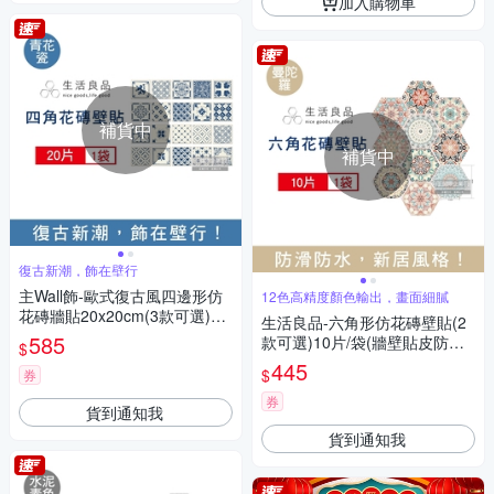
加入購物車
補貨中
補貨中
復古新潮，飾在壁行
主Wall飾-歐式復古風四邊形仿
12色高精度顏色輸出，畫面細膩
花磚牆貼20x20cm(3款可選)20
生活良品-六角形仿花磚壁貼(2
片/袋(牆壁貼皮防水磚貼,奢華
585
款可選)10片/袋(牆壁貼皮防水
$
風格壁紙,仿四角磁磚牆貼,DIY
磚貼,復古奢華風格壁紙,仿六角
445
$
裝飾材料貼片,模擬磁磚牆家飾
券
磁磚牆貼,大膽跳色系DIY裝飾
貼紙)
材料貼片,模擬磁磚牆面家飾貼
券
貨到通知我
紙)
貨到通知我