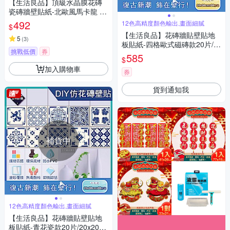
【生活良品】頂級水晶膜花磚
瓷磚牆壁貼紙-北歐風馬卡龍 20
x20cm 每套10片
492
12色高精度顏色輸出,畫面細膩
$
【生活良品】花磚牆貼壁貼地
5
(
3
)
板貼紙-四格歐式磁磚款20片/2
挑戰低價
券
0x20cm(防水即撕即貼)
585
$
加入購物車
券
貨到通知我
補貨中
12色高精度顏色輸出,畫面細膩
【生活良品】花磚牆貼壁貼地
板貼紙-青花瓷款20片/20x20c