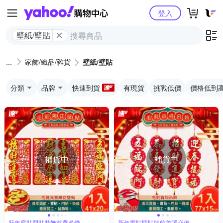
Yahoo購物中心
登入
壁紙/壁貼
家飾/織品/雜貨
壁紙/壁貼
分類
品牌
快速到貨
有現貨
挑戰低價
價格低到
補貨中
補貨中
新年窗貼門貼裝飾首選必備
新年窗貼門貼裝飾首選必備