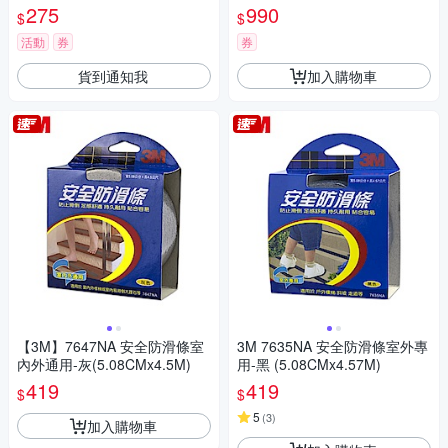
275
990
$
$
活動
券
券
貨到通知我
加入購物車
【3M】7647NA 安全防滑條室
3M 7635NA 安全防滑條室外專
內外通用-灰(5.08CMx4.5M)
用-黑 (5.08CMx4.57M)
419
419
$
$
5
(
3
)
加入購物車