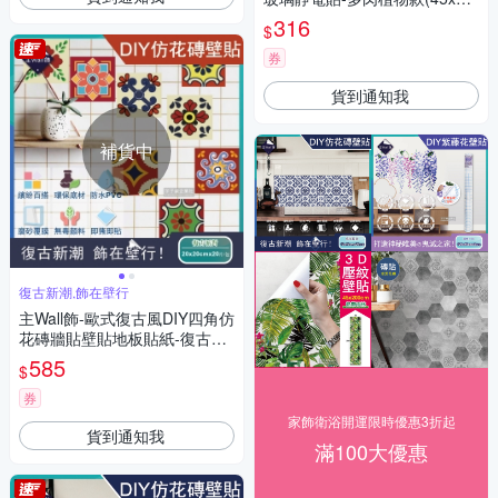
cm)
316
$
券
貨到通知我
補貨中
復古新潮,飾在壁行
主Wall飾-歐式復古風DIY四角仿
花磚牆貼壁貼地板貼紙-復古派
對款(20x20cm每套20片 防水
585
$
即撕即貼)
券
家飾衛浴開運限時優惠3折起
貨到通知我
滿100大優惠