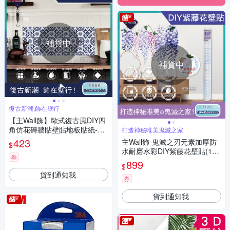
補貨中
補貨中
復古新潮,飾在壁行
【主Wall飾】歐式復古風DIY四
角仿花磚牆貼壁貼地板貼紙-藍
打造神秘唯美鬼滅之家
花綻放款(10x10cm每套20片
423
主Wall飾-鬼滅之刃元素加厚防
$
防水即撕即貼)
水耐磨水彩DIY紫藤花壁貼(120
券
×45cm×3張/卷)
899
$
貨到通知我
券
貨到通知我