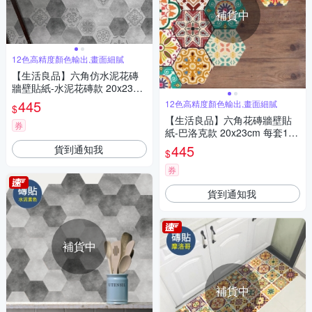
補貨中
12色高精度顏色輸出,畫面細膩
【生活良品】六角仿水泥花磚
牆壁貼紙-水泥花磚款 20x23cm
每套10片(防水即撕即貼)
445
12色高精度顏色輸出,畫面細膩
$
【生活良品】六角花磚牆壁貼
券
紙-巴洛克款 20x23cm 每套10
片(防水即撕即貼)
445
貨到通知我
$
券
貨到通知我
補貨中
補貨中