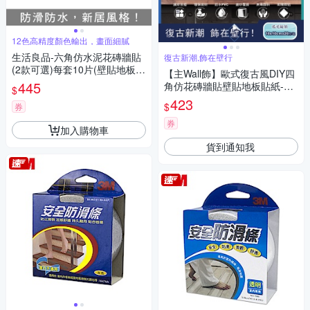
12色高精度顏色輸出，畫面細膩
生活良品-六角仿水泥花磚牆貼
復古新潮,飾在壁行
(2款可選)每套10片(壁貼地板貼
【主Wall飾】歐式復古風DIY四
紙,復古風格壁紙,仿六角磁磚牆
445
角仿花磚牆貼壁貼地板貼紙-藍
$
貼,DIY防水即撕即貼裝飾材料
花綻放款(10x10cm每套20片
423
$
貼片,模擬磁磚牆面家飾貼紙)
券
防水即撕即貼)
券
加入購物車
貨到通知我