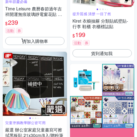
新年節慶必備
Time Leisure 農曆春節過年吉
祥開運無痕玻璃靜電窗花貼 富
提升質感 清楚 一目了然
貴金福
239
Kiret 衣櫥抽屜 分類貼紙壁貼-
$
行李 鞋櫃 衣櫃標誌貼
活動
券
199
$
加入購物車
活動
券
貨到通知我
補貨中
兒童塗鴉教學辦公皆可用
嚴選 辦公室家庭兒童書寫可擦
拭黑板貼 21x30cm/8入/贈粉筆