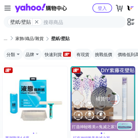
Yahoo購物中心
登入
壁紙/壁貼
家飾/織品/雜貨
壁紙/壁貼
分類
品牌
快速到貨
有現貨
挑戰低價
價格低到
補貨中
實測降溫4-6度
打造神秘唯美鬼滅之家