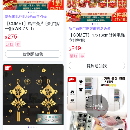
新年窗貼門貼裝飾首選必備
【COMET】馬年亮片毛氈門貼
一對(WB12611)
新年窗貼門貼裝飾首選必備
275
【COMET】47x16cm財神毛氈
$
立體對貼
活動
券
249
$
貨到通知我
活動
券
貨到通知我
補貨中