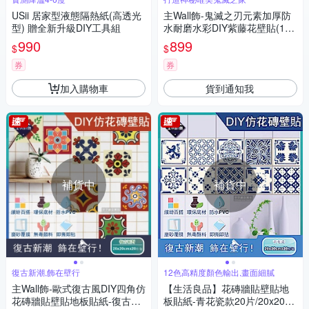
USii 居家型液態隔熱紙(高透光
主Wall飾-鬼滅之刃元素加厚防
型) 贈全新升級DIY工具組
水耐磨水彩DIY紫藤花壁貼(120
×45cm×3張/卷)
990
899
$
$
券
券
加入購物車
貨到通知我
補貨中
補貨中
復古新潮,飾在壁行
12色高精度顏色輸出,畫面細膩
主Wall飾-歐式復古風DIY四角仿
【生活良品】花磚牆貼壁貼地
花磚牆貼壁貼地板貼紙-復古派
板貼紙-青花瓷款20片/20x20c