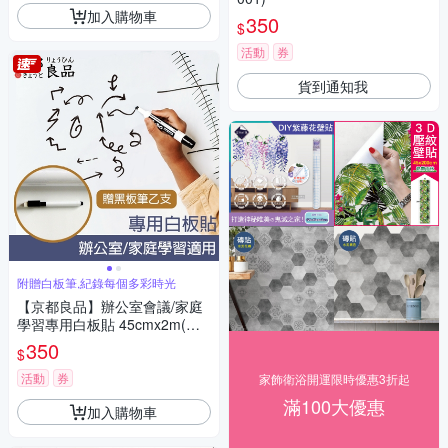
加入購物車
350
$
活動
券
貨到通知我
附贈白板筆,紀錄每個多彩時光
【京都良品】辦公室會議/家庭
學習專用白板貼 45cmx2m(附
白板筆)
350
$
活動
券
家飾衛浴開運限時優惠3折起
滿100大優惠
加入購物車