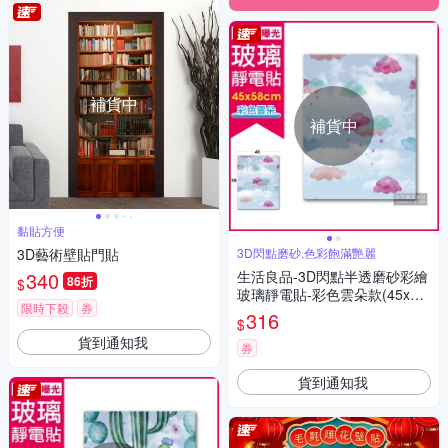
補貨中
補貨中
黏貼方便
3D藝術壁貼門貼
3D閃點磨砂,色彩飽滿艷麗
340
生活良品-3D閃點半透磨砂彩繪
86折
$
玻璃靜電貼-彩色雲朵款(45x58
限時下殺
券
cm)
316
$
貨到通知我
券
貨到通知我