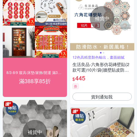
補貨中
12色高精度顏色輸出，畫面細膩
生活良品-六角形仿花磚壁貼(2
款可選)10片/袋(牆壁貼皮防水
8/3-8/9 寢具/床墊/家飾/開運 滿388享85折
磚貼,復古奢華風格壁紙,仿六角
445
$
滿388享85折
磁磚牆貼,大膽跳色系DIY裝飾
材料貼片,模擬磁磚牆面家飾貼
券
紙)
貨到通知我
補貨中