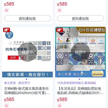
對款(20x20cm每套20片 防水
m(防水即撕即貼)
585
585
$
$
即撕即貼)
券
券
貨到通知我
貨到通知我
補貨中
補貨中
復古新潮，飾在壁行
12色高精度顏色輸出,畫面細膩
主Wall飾-歐式復古風四邊形仿
【生活良品】花磚牆貼壁貼地
花磚牆貼20x20cm(3款可選)20
板貼紙-四格歐式磁磚款20片/2
片/袋(牆壁貼皮防水磚貼,奢華
0x20cm(防水即撕即貼)
585
585
$
$
風格壁紙,仿四角磁磚牆貼,DIY
裝飾材料貼片,模擬磁磚牆家飾
券
券