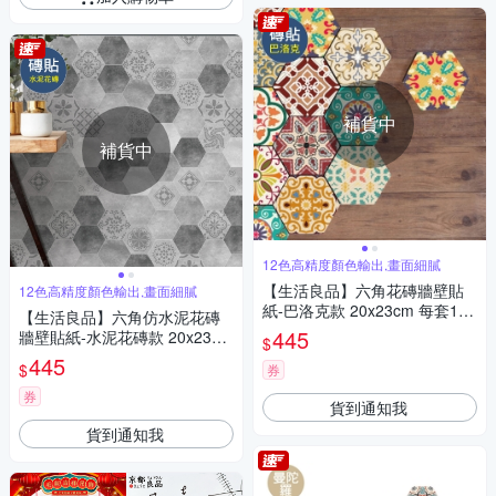
補貨中
補貨中
12色高精度顏色輸出,畫面細膩
【生活良品】六角花磚牆壁貼
12色高精度顏色輸出,畫面細膩
紙-巴洛克款 20x23cm 每套10
【生活良品】六角仿水泥花磚
片(防水即撕即貼)
445
牆壁貼紙-水泥花磚款 20x23cm
$
每套10片(防水即撕即貼)
445
$
券
券
貨到通知我
貨到通知我