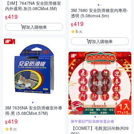
【3M】7647NA 安全防滑條室
內外通用-灰(5.08CMx4.5M)
3M 7680 安全防滑條室內專用-
419
透明 (5.08cmx4.5m)
$
419
$
加入購物車
5
(
4
)
加入購物車
補貨中
3M 7635NA 安全防滑條室外專
用-黑 (5.08CMx4.57M)
419
新年窗貼門貼裝飾首選必備
$
【COMET】毛氈賀詞吊飾(K09
5
(
3
)
001)