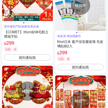
補貨中
新年窗貼門貼裝飾首選必備
【COMET】35cm財神毛氈立
體福字貼
免裝潢 增加隱蔽性
299
Kiret日本 窗戶浴室霧玻璃 毛玻
$
璃貼紙2入
活動
券
299
$
貨到通知我
活動
券
貨到通知我
補貨中
補貨中