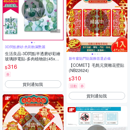
補貨中
補貨中
3D閃點磨砂,色彩飽滿艷麗
生活良品-3D閃點半透磨砂彩繪
玻璃靜電貼-多肉植物款(45x58
新年窗貼門貼裝飾首選必備
cm)
316
【COMET】毛氈元寶雕花壁貼
$
(NB22624)
券
310
$
貨到通知我
活動
券
貨到通知我
補貨中