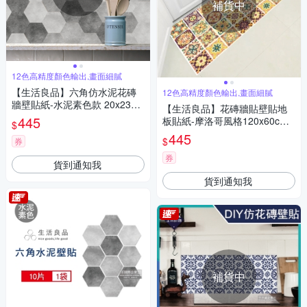
補貨中
12色高精度顏色輸出,畫面細膩
【生活良品】六角仿水泥花磚
12色高精度顏色輸出,畫面細膩
牆壁貼紙-水泥素色款 20x23cm
【生活良品】花磚牆貼壁貼地
每套10片(防水即撕即貼)
445
板貼紙-摩洛哥風格120x60cm
$
卷裝(防水即撕即貼)
445
$
券
券
貨到通知我
貨到通知我
補貨中