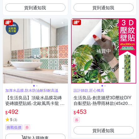
貼紙)
貨到通知我
貨到通知我
補貨中
加厚水晶膜,防水防油耐刮耐高溫
設計師款,匠心獨具
【生活良品】頂級水晶膜花磚
生活良品-創意牆壁3D壓紋DIY
瓷磚牆壁貼紙-北歐風馬卡龍 20
自黏壁貼-熱帶雨林款(45x200c
x20cm 每套10片
m長軸版)
492
453
$
$
5
(
3
)
券
挑戰低價
券
貨到通知我
加入購物車