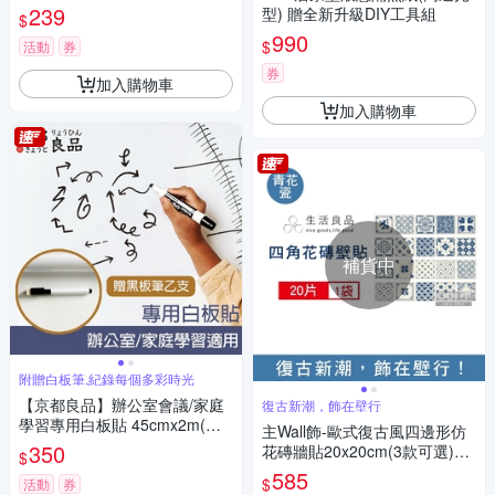
貴金福
239
型) 贈全新升級DIY工具組
$
990
$
活動
券
券
加入購物車
加入購物車
補貨中
附贈白板筆,紀錄每個多彩時光
【京都良品】辦公室會議/家庭
復古新潮，飾在壁行
學習專用白板貼 45cmx2m(附
主Wall飾-歐式復古風四邊形仿
白板筆)
350
花磚牆貼20x20cm(3款可選)20
$
片/袋(牆壁貼皮防水磚貼,奢華
585
$
活動
券
風格壁紙,仿四角磁磚牆貼,DIY