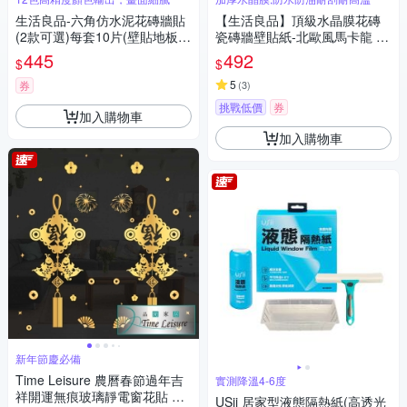
生活良品-六角仿水泥花磚牆貼
【生活良品】頂級水晶膜花磚
(2款可選)每套10片(壁貼地板貼
瓷磚牆壁貼紙-北歐風馬卡龍 20
紙,復古風格壁紙,仿六角磁磚牆
x20cm 每套10片
445
492
$
$
貼,DIY防水即撕即貼裝飾材料
貼片,模擬磁磚牆面家飾貼紙)
5
券
(
3
)
挑戰低價
券
加入購物車
加入購物車
新年節慶必備
Time Leisure 農曆春節過年吉
實測降溫4-6度
祥開運無痕玻璃靜電窗花貼 富
USii 居家型液態隔熱紙(高透光