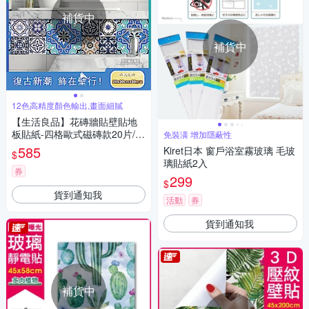
補貨中
補貨中
12色高精度顏色輸出,畫面細膩
【生活良品】花磚牆貼壁貼地
板貼紙-四格歐式磁磚款20片/2
免裝潢 增加隱蔽性
0x20cm(防水即撕即貼)
585
Kiret日本 窗戶浴室霧玻璃 毛玻
$
璃貼紙2入
券
299
$
貨到通知我
活動
券
貨到通知我
補貨中