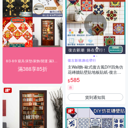
補貨中
復古新潮,飾在壁行
8/3-8/9 寢具/床墊/家飾/開運 滿388享85折
主Wall飾-歐式復古風DIY四角仿
滿388享85折
花磚牆貼壁貼地板貼紙-復古派
對款(20x20cm每套20片 防水
585
$
即撕即貼)
券
貨到通知我
補貨中