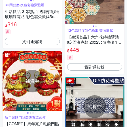
3D閃點磨砂,色彩飽滿艷麗
生活良品-3D閃點半透磨砂彩繪
玻璃靜電貼-彩色雲朵款(45x58
cm)
316
$
12色高精度顏色輸出,畫面細膩
券
【生活良品】六角花磚牆壁貼
貨到通知我
紙-巴洛克款 20x23cm 每套10
片(防水即撕即貼)
445
$
券
貨到通知我
補貨中
補貨中
新年窗貼門貼裝飾首選必備
【COMET】馬年亮片毛氈門貼