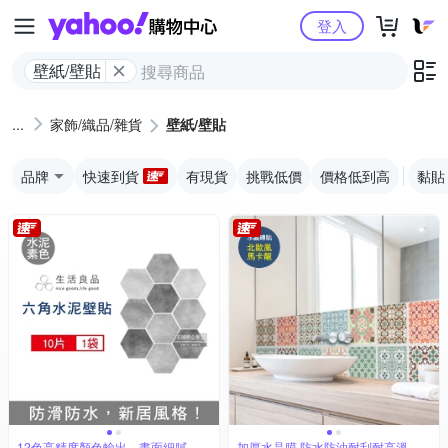
Yahoo購物中心
登入
壁紙/壁貼
家飾/織品/雜貨
壁紙/壁貼
品牌
快速到貨
有現貨
挑戰低價
價格低到高
黏貼
12色高精度顏色輸出，畫面細膩
加厚水晶膜,防水防油耐刮耐高溫