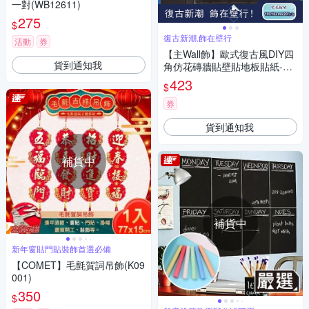
一對(WB12611)
275
$
復古新潮,飾在壁行
活動
券
【主Wall飾】歐式復古風DIY四
貨到通知我
角仿花磚牆貼壁貼地板貼紙-藍
花綻放款(10x10cm每套20片
423
$
防水即撕即貼)
券
貨到通知我
補貨中
補貨中
新年窗貼門貼裝飾首選必備
【COMET】毛氈賀詞吊飾(K09
001)
350
$