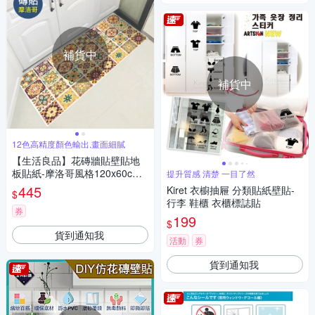
補貨中
補貨中
12色高精度顏色輸出,畫面細膩
【生活良品】花磚牆貼壁貼地
板貼紙-摩洛哥風格120x60cm
提升質感 清楚 一目了然
卷裝(防水即撕即貼)
445
Kiret 衣櫥抽屜 分類貼紙壁貼-
$
行李 鞋櫃 衣櫃標誌貼
券
199
$
貨到通知我
活動
券
貨到通知我