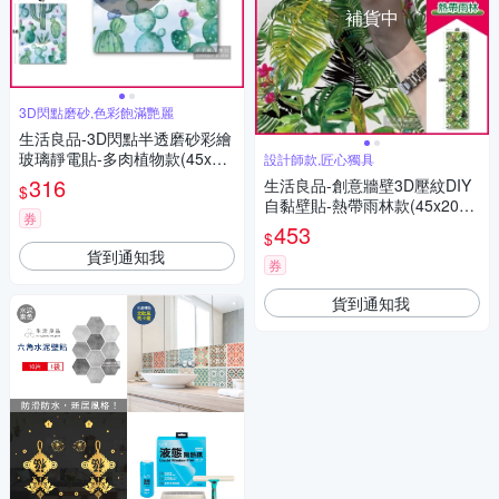
補貨中
3D閃點磨砂,色彩飽滿艷麗
生活良品-3D閃點半透磨砂彩繪
玻璃靜電貼-多肉植物款(45x58
設計師款,匠心獨具
cm)
316
生活良品-創意牆壁3D壓紋DIY
$
自黏壁貼-熱帶雨林款(45x200c
券
m長軸版)
453
$
貨到通知我
券
貨到通知我