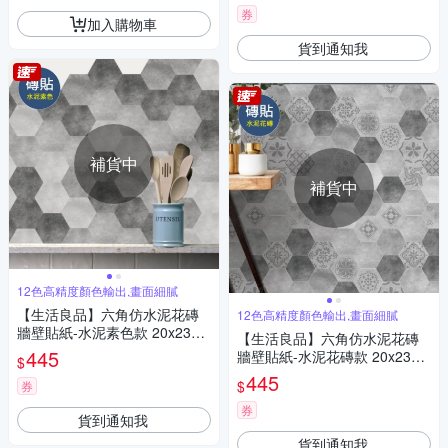
裝飾材料貼片,模擬磁磚牆家飾
券
加入購物車
貼紙)
貨到通知我
補貨中
補貨中
12色高精度顏色輸出,畫面細膩
【生活良品】六角仿水泥花磚
12色高精度顏色輸出,畫面細膩
牆壁貼紙-水泥素色款 20x23cm
【生活良品】六角仿水泥花磚
每套10片(防水即撕即貼)
445
牆壁貼紙-水泥花磚款 20x23cm
$
每套10片(防水即撕即貼)
445
$
券
券
貨到通知我
貨到通知我