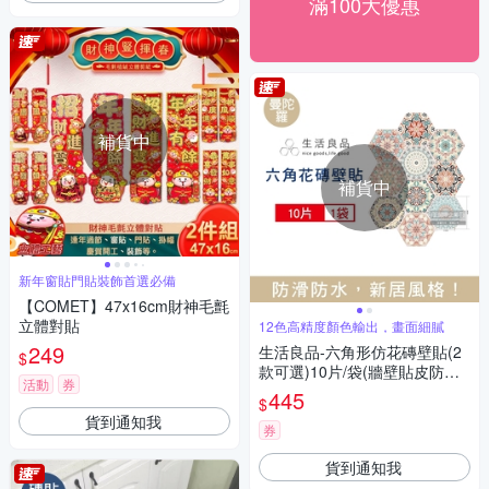
滿100大優惠
補貨中
補貨中
新年窗貼門貼裝飾首選必備
【COMET】47x16cm財神毛氈
立體對貼
12色高精度顏色輸出，畫面細膩
249
生活良品-六角形仿花磚壁貼(2
$
款可選)10片/袋(牆壁貼皮防水
活動
券
磚貼,復古奢華風格壁紙,仿六角
445
$
磁磚牆貼,大膽跳色系DIY裝飾
貨到通知我
材料貼片,模擬磁磚牆面家飾貼
券
紙)
貨到通知我