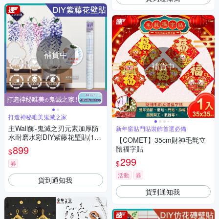
補貨中
補貨中
打造神秘唯美鬼滅之家
主Wall飾-鬼滅之刃元素加厚防
新年窗貼門貼裝飾首選必備
水耐磨水彩DIY紫藤花壁貼(120
【COMET】35cm財神毛氈立
×45cm×3張/卷)
899
體福字貼
$
299
$
券
活動
券
貨到通知我
貨到通知我