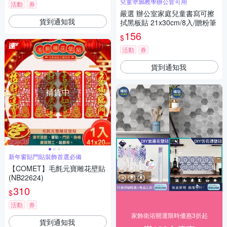
兒童塗鴉教學辦公皆可用
活動
券
嚴選 辦公室家庭兒童書寫可擦
貨到通知我
拭黑板貼 21x30cm/8入/贈粉筆
156
$
活動
券
貨到通知我
補貨中
新年窗貼門貼裝飾首選必備
【COMET】毛氈元寶雕花壁貼
(NB22624)
310
$
活動
券
家飾衛浴開運限時優惠3折起
貨到通知我