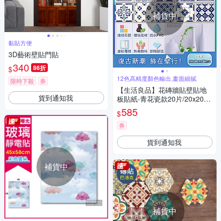
補貨中
黏貼方便
3D藝術壁貼門貼
340
86折
$
12色高精度顏色輸出,畫面細膩
限時下殺
券
【生活良品】花磚牆貼壁貼地
貨到通知我
板貼紙-青花瓷款20片/20x20c
m(防水即撕即貼)
585
$
券
貨到通知我
補貨中
補貨中