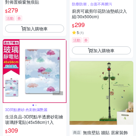
對佈置櫥窗無痕貼
防塵防潮，台面不再髒污
279
$
廚房可裁剪印花防油墊紙(2入
組/30x500cm)
活動
券
299
$
加入購物車
5
(
1
)
活動
券
加入購物車
3D閃點磨砂,色彩飽滿艷麗
生活良品-3D閃點半透磨砂彩繪
玻璃靜電貼(45x58cm)1入
309
$
無痕壁貼 牆貼 居家裝飾
商店