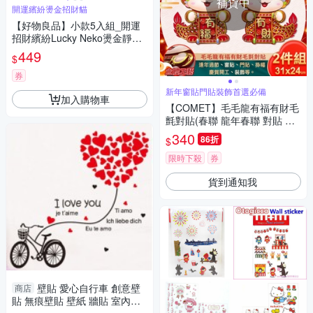
補貨中
開運繽紛燙金招財貓
【好物良品】小款5入組_開運
招財繽紛Lucky Neko燙金靜電
貼紙(贈酷卡｜招財貓 吉祥物
449
$
靜電貼紙 窗貼)
券
新年窗貼門貼裝飾首選必備
加入購物車
【COMET】毛毛龍有福有財毛
氈對貼(春聯 龍年春聯 對貼 春
聯對貼 龍年對貼/ZC4157)
340
86折
$
限時下殺
券
貨到通知我
壁貼 愛心自行車 創意壁
商店
貼 無痕壁貼 壁紙 牆貼 室內設