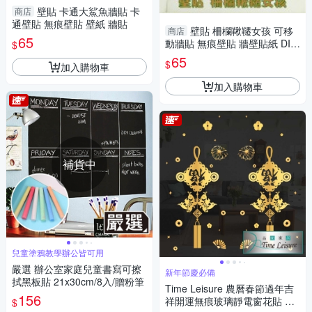
壁貼 卡通大鯊魚牆貼 卡
商店
通壁貼 無痕壁貼 壁紙 牆貼
壁貼 柵欄鞦韆女孩 可移
商店
65
動牆貼 無痕壁貼 牆壁貼紙 DIY
$
組合壁貼
65
$
加入購物車
加入購物車
補貨中
兒童塗鴉教學辦公皆可用
嚴選 辦公室家庭兒童書寫可擦
新年節慶必備
拭黑板貼 21x30cm/8入/贈粉筆
Time Leisure 農曆春節過年吉
156
祥開運無痕玻璃靜電窗花貼 富
$