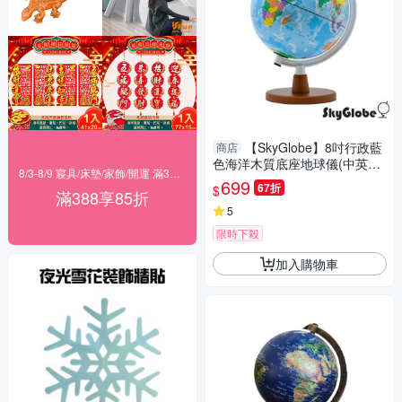
【SkyGlobe】8吋行政藍
商店
色海洋木質底座地球儀(中英文
8/3-8/9 寢具/床墊/家飾/開運 滿388享85折
對照)
699
67折
$
滿388享85折
5
限時下殺
加入購物車