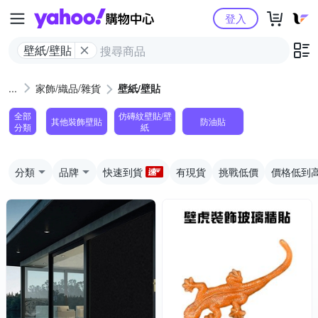
Yahoo購物中心
登入
壁紙/壁貼
家飾/織品/雜貨
壁紙/壁貼
全部
仿磚紋壁貼/壁
其他裝飾壁貼
防油貼
分類
紙
分類
品牌
快速到貨
有現貨
挑戰低價
價格低到