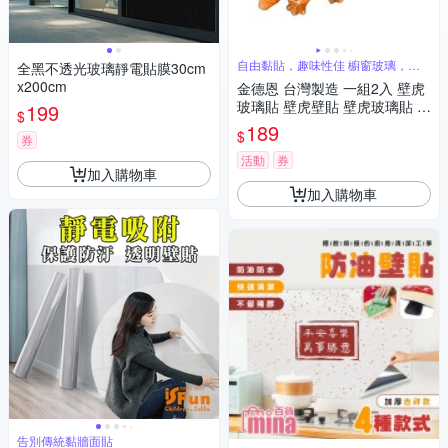
自由黏貼，趣味性佳 櫥窗玻璃，均
全黑不透光玻璃靜電貼膜30cm
都適用
x200cm
金德恩 台灣製造 一組2入 壁虎
玻璃貼 壁虎壁貼 壁虎玻璃貼 壁
199
$
虎造型貼 壁虎車窗貼 壁虎櫥窗
189
$
券
貼 壁虎貼 壁虎
活動
券
加入購物車
加入購物車
告別傳統黏牆面貼