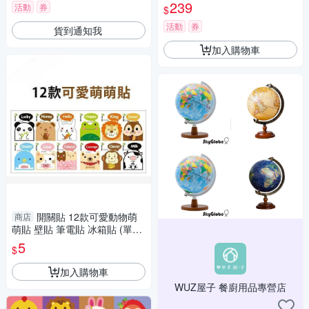
貴金福
239
活動
券
$
活動
券
貨到通知我
加入購物車
開關貼 12款可愛動物萌
商店
萌貼 壁貼 筆電貼 冰箱貼 (單張)
Loxin
5
$
加入購物車
WUZ屋子 餐廚用品專營店