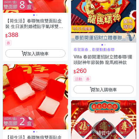
【荷生活】春聯無痕雙面貼盒
裝 生日派對婚禮貼字氣球雙面
膠-8盒
388
$
券
恭賀新春，歡樂動動春聯
加入購物車
Viita 春節開運招財立體春聯/擺
頭財神年節裝飾 龍馬精神款
260
$
活動
券
加入購物車
補貨中
【荷生活】春聯無痕雙面貼盒