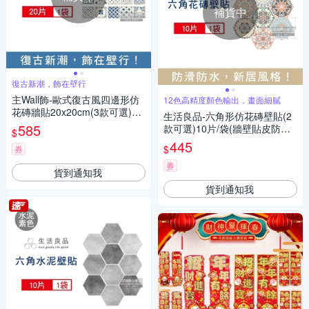
補貨中
復古新潮，飾在壁行
主Wall飾-歐式復古風四邊形仿
12色高精度顏色輸出，畫面細膩
花磚牆貼20x20cm(3款可選)20
生活良品-六角形仿花磚壁貼(2
片/袋(牆壁貼皮防水磚貼,奢華
585
款可選)10片/袋(牆壁貼皮防水
$
風格壁紙,仿四角磁磚牆貼,DIY
磚貼,復古奢華風格壁紙,仿六角
445
$
裝飾材料貼片,模擬磁磚牆家飾
券
磁磚牆貼,大膽跳色系DIY裝飾
貼紙)
材料貼片,模擬磁磚牆面家飾貼
券
貨到通知我
紙)
貨到通知我