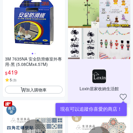
3M 7635NA 安全防滑條室外專
用-黑 (5.08CMx4.57M)
419
$
5
(
3
)
Loxin居家收納生活館
加入購物車
現在可以追蹤你喜愛的商店！
補貨中