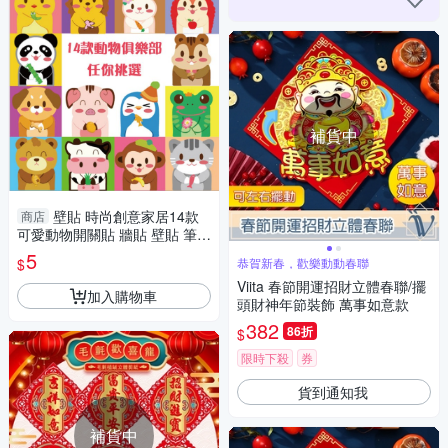
補貨中
壁貼 時尚創意家居14款
商店
可愛動物開關貼 牆貼 壁貼 筆電
貼 冰箱貼 (單張) Loxin
5
$
恭賀新春，歡樂動動春聯
Viita 春節開運招財立體春聯/擺
加入購物車
頭財神年節裝飾 萬事如意款
382
86折
$
限時下殺
券
貨到通知我
補貨中