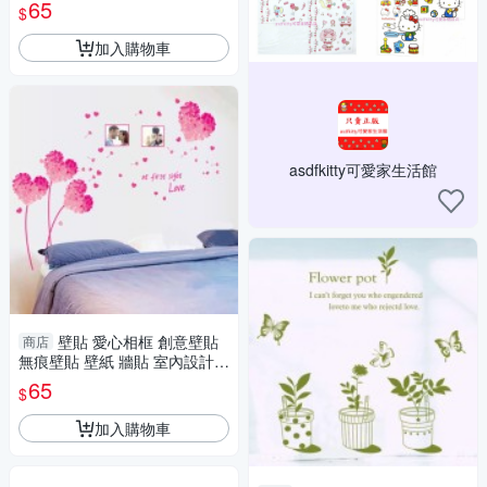
計 裝潢 Loxin
65
$
加入購物車
asdfkitty可愛家生活館
壁貼 愛心相框 創意壁貼
商店
無痕壁貼 壁紙 牆貼 室內設計
裝潢 Loxin
65
$
加入購物車