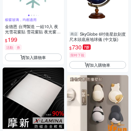
櫥窗玻璃，均都適用
金德恩 台灣製造 一組10入 夜
光雪花窗貼 雪花窗貼 夜光窗貼
SkyGlobe 6吋衛星款刻度
商店
雪花貼 玻璃貼 造型貼 車窗貼
199
尺木頭底座地球儀 (中文版)
$
夜光貼 雪花貼
730
7折
活動
券
$
限時下殺
加入購物車
加入購物車