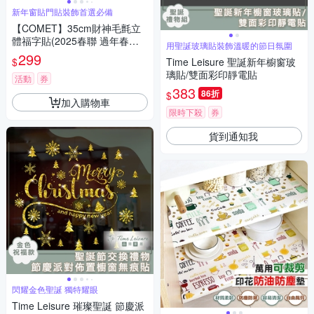
新年窗貼門貼裝飾首選必備
【COMET】35cm財神毛氈立
體福字貼(2025春聯 過年春聯
用聖誕玻璃貼裝飾溫暖的節日氛圍
招財 春聯斗方 招福)
299
$
Time Leisure 聖誕新年櫥窗玻
璃貼/雙面彩印靜電貼
活動
券
383
86折
$
加入購物車
限時下殺
券
貨到通知我
閃耀金色聖誕 獨特耀眼
Time Leisure 璀璨聖誕 節慶派