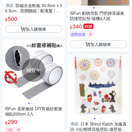
防磁合金軟板 30.5cm x 3
商店
0.5cm - 防開關箱 / 配電盤 / 家
iSFun 動物背影 門把靜音緩衝
電 / 冰箱 / 冷氣室外機等 低頻
500
防撞壁貼墊 隨機4入組
$
電磁波
340
86折
$
加入購物車
挑戰低價
券
加入購物車
補貨中
iSFun 居家修繕 DIY剪裁紗窗修
補貼200cm 2入
299
$
日本 Shinzi Katoh 加藤真
商店
治 小紅帽煙花版壁貼 牆壁裝飾
活動
券