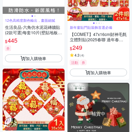
12色高精度顏色輸出，畫面細膩
生活良品-六角仿水泥花磚牆貼
新年窗貼門貼裝飾首選必備
(2款可選)每套10片(壁貼地板貼
【COMET】47x16cm財神毛氈
紙,復古風格壁紙,仿六角磁磚牆
445
立體對貼(2025春聯 過年春聯
$
貼,DIY防水即撕即貼裝飾材料
招財 春聯對貼 招福)
249
$
貼片,模擬磁磚牆面家飾貼紙)
券
4.3
(
4
)
加入購物車
活動
券
加入購物車
補貨中