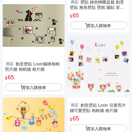
壁貼 綠色蝴蝶盆栽 創意
商店
壁貼 無痕壁貼 壁紙 牆貼 室內
設計 裝潢 Loxin
65
$
加入購物車
創意壁貼 Loxin貓咪相框
商店
照片牆 相框牆 相片牆
65
$
加入購物車
創意壁貼 Loxin 兒童照片
商店
牆可愛壁貼 相框牆 相片牆
65
$
加入購物車