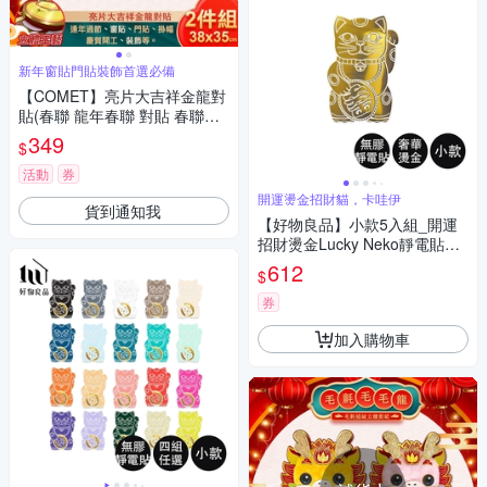
新年窗貼門貼裝飾首選必備
【COMET】亮片大吉祥金龍對
貼(春聯 龍年春聯 對貼 春聯對
貼 龍年對貼/WP4225)
349
$
活動
券
開運燙金招財貓，卡哇伊
貨到通知我
【好物良品】小款5入組_開運
招財燙金Lucky Neko靜電貼紙
(贈酷卡｜招財貓 吉祥物 靜電
612
$
貼紙 窗貼)
券
加入購物車