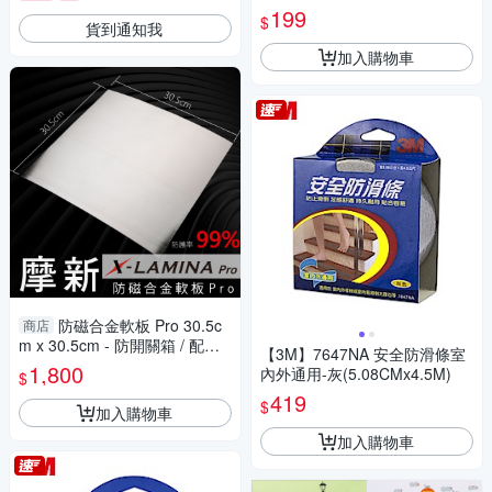
貼 瓷磚裝飾貼 玻璃裝飾貼 鏡子
199
$
貨到通知我
裝飾貼-正版
加入購物車
防磁合金軟板 Pro 30.5c
商店
m x 30.5cm - 防開關箱 / 配電
【3M】7647NA 安全防滑條室
盤 / 家電 / 冰箱 / 冷氣室外機等
1,800
內外通用-灰(5.08CMx4.5M)
$
低頻電磁波
419
$
加入購物車
加入購物車