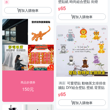
壁貼紙 時尚組合壁貼 街燈
券
65
$
加入購物車
加入購物車
商品折價券
可愛壁貼 動物英文排排坐
商店
牆貼 DIY組合壁貼 壁紙 背景貼
150元
65
$
加入購物車