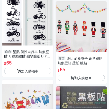
壁貼 個性自行車 無痕壁
商店
貼 可移動牆貼 牆壁貼紙 DIY組
壁貼 胡桃夾子 創意壁貼
商店
合壁貼
65
無痕壁貼 壁紙 牆貼
$
65
$
加入購物車
加入購物車