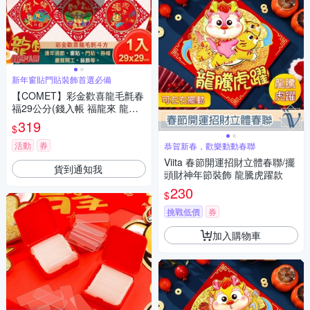
新年窗貼門貼裝飾首選必備
【COMET】彩金歡喜龍毛氈春
福29公分(錢入帳 福龍來 龍年
有靠山 招財進寶 富貴平安 吉祥
319
$
如意/NYL0201-7)
活動
券
恭賀新春，歡樂動動春聯
Viita 春節開運招財立體春聯/擺
貨到通知我
頭財神年節裝飾 龍騰虎躍款
230
$
挑戰低價
券
加入購物車