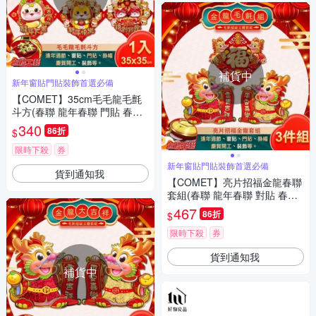
補貨中
新年窗貼門貼裝飾首選必備
【COMET】35cm毛毛龍毛氈
斗方(春聯 龍年春聯 門貼 春聯
門貼 龍年門貼/WPZC41)
340
86折
$
限時下殺
券
新年窗貼門貼裝飾首選必備
貨到通知我
【COMET】亮片招福金龍春聯
套組(春聯 龍年春聯 對貼 春聯
對貼 龍年對貼 斗方/WP4155-2
467
86折
$
25)
限時下殺
券
貨到通知我
補貨中