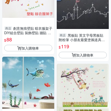
創意無痕壁貼 晾衣服架子
商店
DIY組合壁貼 裝飾壁貼 牆貼 背
黑板貼 英文字母黑板貼
商店
景貼 壁貼紙
88
附粉筆 小朋友最愛塗鴉道具黑
$
板壁貼
119
$
加入購物車
加入購物車