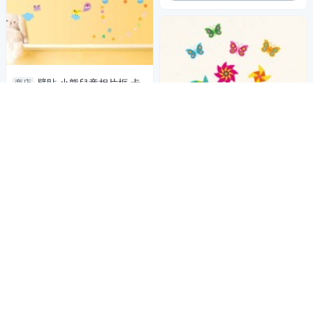
壁貼 小熊兒童相片框 卡
商店
通壁貼 無痕壁貼 壁紙 牆貼 室
內設計 裝潢 Loxin
65
$
加入購物車
壁貼 蝴蝶 五彩風車 創意
商店
壁貼 無痕壁貼 壁紙 牆貼 室內
設計 裝潢 Loxin
65
$
加入購物車