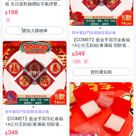
裝 生日派對婚禮貼字氣球雙面
膠-2盒
168
$
券
加入購物車
新年窗貼門貼裝飾首選必備
【COMET】藍金手寫字金春福
14公分五款組(春滿福 招財進寶
山珍海味 春聯 窗貼 春福/NYL0
349
$
191-95)
活動
券
貨到通知我
補貨中
新年窗貼門貼裝飾首選必備
【COMET】藍金手寫字紅春福
14公分五款組(春滿福 招財進寶
山珍海味 春聯 窗貼 春福/NYL0
349
$
196-00)