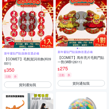
補貨中
補貨中
新年窗貼門貼裝飾首選必備
新年窗貼門貼裝飾首選必備
【COMET】馬年亮片毛氈門貼
【COMET】毛氈賀詞吊飾(K09
一對(WB12611)
001)
275
350
$
$
活動
券
活動
券
貨到通知我
貨到通知我