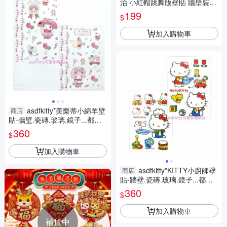
治 小紅帽跳舞版壁貼 牆壁裝飾
貼 瓷磚裝飾貼 玻璃裝飾貼 鏡子
199
$
裝飾貼-正版
加入購物車
asdfkitty*美樂蒂小綿羊壁
商店
貼-牆壁.瓷磚.玻璃.鏡子...都可
貼-日本正版商品
360
$
加入購物車
asdfkitty*KITTY小廚師壁
商店
貼-牆壁.瓷磚.玻璃.鏡子...都可
貼-日本正版商品
360
$
加入購物車
補貨中