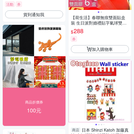
活動
券
貨到通知我
【荷生活】春聯無痕雙面貼盒
裝 生日派對婚禮貼字氣球雙面
膠-6盒
288
$
券
加入購物車
商品折價券
100元
日本 Shinzi Katoh 加藤真
商店