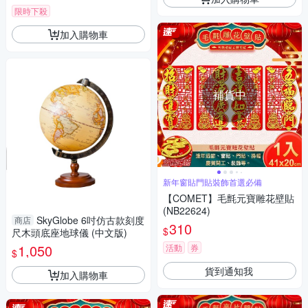
限時下殺
加入購物車
補貨中
新年窗貼門貼裝飾首選必備
【COMET】毛氈元寶雕花壁貼
(NB22624)
SkyGlobe 6吋仿古款刻度
商店
310
$
尺木頭底座地球儀 (中文版)
1,050
活動
券
$
貨到通知我
加入購物車