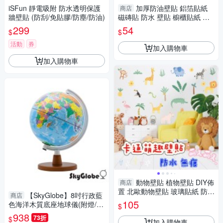
iSFun 靜電吸附 防水透明保護
加厚防油壁貼 鋁箔貼紙
商店
牆壁貼 (防刮/免貼膠/防塵/防油)
磁磚貼 防水 壁貼 櫥櫃貼紙 廚
房壁貼 (mina百貨)【F0631】
299
54
$
$
活動
券
加入購物車
加入購物車
動物壁貼 植物壁貼 DIY佈
商店
置 北歐動物壁貼 玻璃貼紙 防水
【SkyGlobe】8吋行政藍
商店
無痕壁貼 房間壁貼
105
色海洋木質底座地球儀(附燈/中
$
英文對照)
938
73折
$
加入購物車