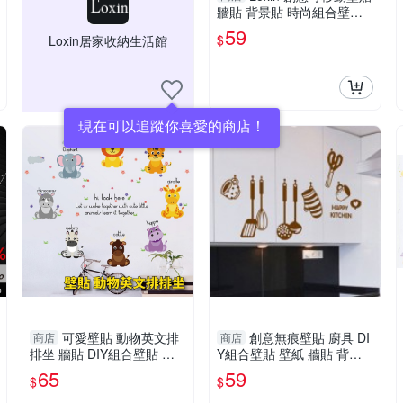
牆貼 背景貼 時尚組合壁貼
樹 璧貼 磁磚貼 晾衣架相框
59
$
Loxin居家收納生活館
可愛壁貼 動物英文排
創意無痕壁貼 廚具 DI
商店
商店
排坐 牆貼 DIY組合壁貼 壁
Y組合壁貼 壁紙 牆貼 背景
紙 背景貼
貼 Loxin
65
59
$
$