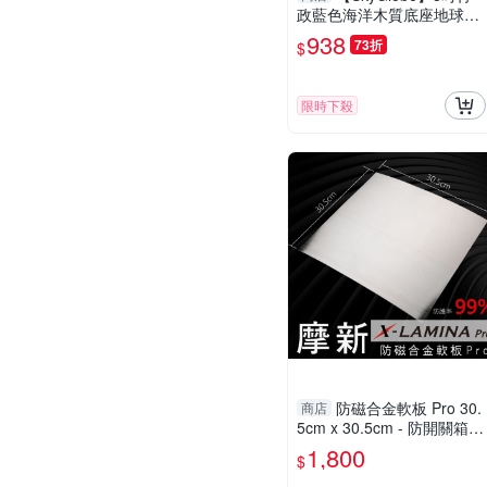
政藍色海洋木質底座地球儀
(附燈/中英文對照)
938
73折
$
限時下殺
防磁合金軟板 Pro 30.
商店
5cm x 30.5cm - 防開關箱 /
配電盤 / 家電 / 冰箱 / 冷氣
1,800
$
室外機等 低頻電磁波