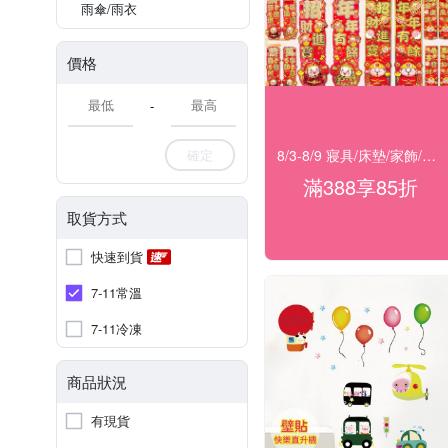
雨傘/雨衣
價格
-
8/3-8/9 寢具/床墊/家飾/開運 滿388享85折
確定
滿388享85折
取貨方式
快速到貨
7-11常溫
7-11冷凍
商品狀況
有現貨