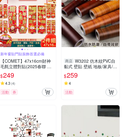
新年窗貼門貼裝飾首選必備
【COMET】47x16cm財神
W3202 仿木紋PVC自
商店
毛氈立體對貼(2025春聯 過
黏式 壁貼 壁紙 地板/家具/櫥
年春聯 招財 春聯對貼 招福)
櫃/ 地板貼紙 防水材質 (1捲
249
259
$
$
=45x1000公分)
4.3
4
(
4
)
活動
券
活動