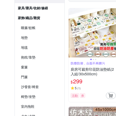
家具/寢具/收納/修繕
家飾/織品/雜貨
睡簾/蚊帳
地墊
地毯
抱枕/靠墊
防塵防潮，台面不再髒污
窗簾
廚房可裁剪印花防油墊紙(2
入組/30x500cm)
門簾
299
$
沙發套/椅套
5
(
1
)
活動
券
椅墊/坐墊
室內拖鞋