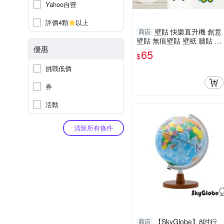
Yahoo自營
評價4顆
以上
壁貼 快樂直升機 創意
商店
壁貼 無痕壁貼 壁紙 牆貼 室
優惠
內設計 裝潢 兒童房佈置設
65
$
計 Loxin
挑戰低價
券
活動
清除所有條件
【SkyGlobe】8吋行
商店