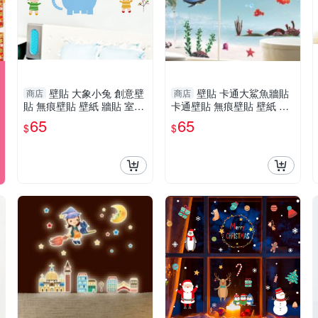
壁貼 大象小兔 創意壁
壁貼 卡通大鯊魚牆貼
商店
商店
貼 無痕壁貼 壁紙 牆貼 室內
卡通壁貼 無痕壁貼 壁紙 牆
設計 裝潢 Loxin
貼
65
65
$
$