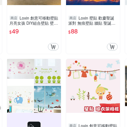
Loxin 創意可移動壁貼
Loxin 壁貼 歡慶聖誕
商店
商店
月亮女孩 DIY組合壁貼 壁紙
派對 無痕壁貼 牆貼 聖誕節
牆貼 背景貼
布置 店面佈置 櫥窗
49
88
$
$
Loxin 創意可移動壁貼
商店