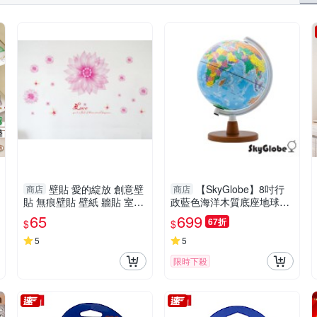
壁貼 愛的綻放 創意壁
【SkyGlobe】8吋行
商店
商店
貼 無痕壁貼 壁紙 牆貼 室內
政藍色海洋木質底座地球儀
設計 裝潢 Loxin
(中英文對照)
65
699
67折
$
$
5
5
限時下殺