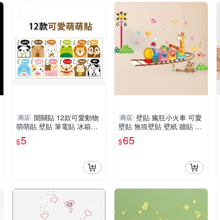
開關貼 12款可愛動物
壁貼 瘋狂小火車 可愛
商店
商店
萌萌貼 壁貼 筆電貼 冰箱貼
壁貼 無痕壁貼 壁紙 牆貼 室
(單張) Loxin
內設計 裝潢 Loxin
5
65
$
$