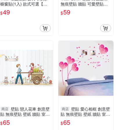
櫥窗貼(1入) 款式可選【小
無痕壁貼 牆貼 可愛壁貼紙
三美日】
背景貼 壁紙
49
59
$
$
壁貼 戀人花車 創意壁
壁貼 愛心相框 創意壁
商店
商店
貼 無痕壁貼 壁紙 牆貼 室內
貼 無痕壁貼 壁紙 牆貼 室內
設計 裝潢 Loxin
設計 裝潢 Loxin
65
65
$
$