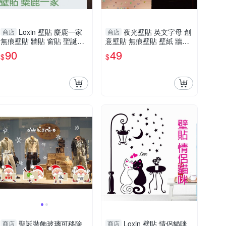
Loxin 壁貼 麋鹿一家
夜光壁貼 英文字母 創
商店
商店
無痕壁貼 牆貼 窗貼 聖誕節
意壁貼 無痕壁貼 壁紙 牆貼
布置【SF1720】
室內設計 裝潢 Loxin
90
49
$
$
聖誕裝飾玻璃可移除
Loxin 壁貼 情侶貓咪
商店
商店