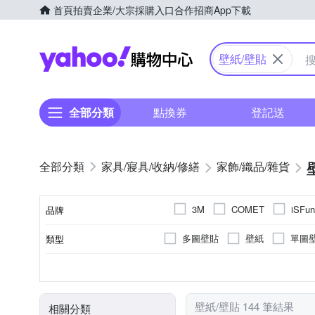
首頁
拍賣
企業/大宗採購入口
合作招商
App下載
Yahoo購物中心
壁紙/壁貼
全部分類
點換券
登記送
家具/寢具/收納/修繕
家飾/織品/雜貨
3M
COMET
iSFun
品牌
多圖壁貼
壁紙
單圖
類型
品牌名稱
可黏貼；商品內含背膠
可黏貼；商品內含背膠
居家掛飾
室內用
室外用
地球儀
防滑
擺
可
否
黏貼
黏貼/釘掛
種類
用途
壁紙/壁貼 144 筆結果
相關分類