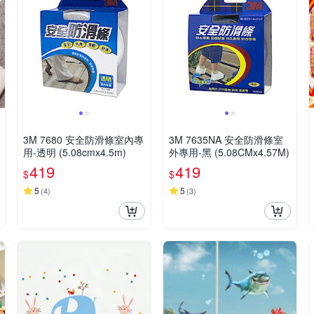
3M 7680 安全防滑條室內專
3M 7635NA 安全防滑條室
用-透明 (5.08cmx4.5m)
外專用-黑 (5.08CMx4.57M)
419
419
$
$
5
5
(
4
)
(
3
)