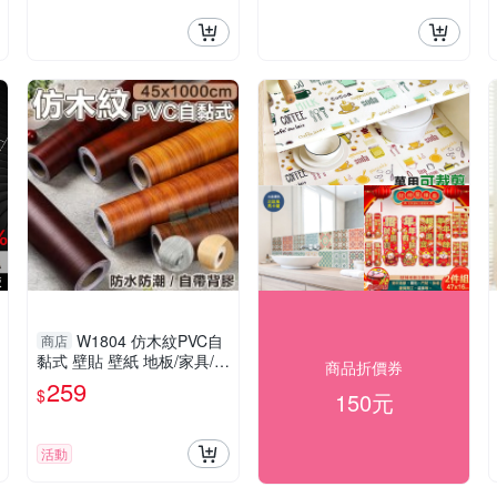
W1804 仿木紋PVC自
商店
黏式 壁貼 壁紙 地板/家具/櫥
商品折價券
櫃/ 地板貼紙 防水材質 (1捲
259
$
150元
=45x1000公分)
活動