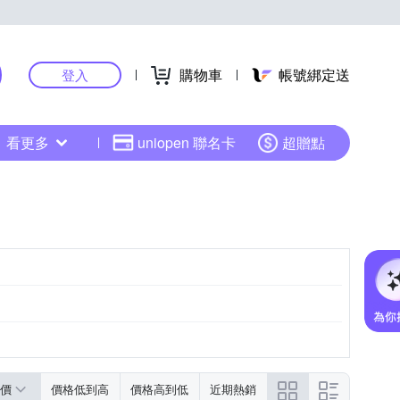
購物車
帳號綁定送
登入
看更多
uniopen 聯名卡
超贈點
價
價格低到高
價格高到低
近期熱銷