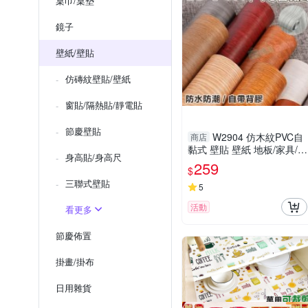
桌巾/桌墊
鏡子
壁紙/壁貼
仿磚紋壁貼/壁紙
窗貼/隔熱貼/靜電貼
節慶壁貼
W2904 仿木紋PVC自
商店
黏式 壁貼 壁紙 地板/家具/櫥
身高貼/身高尺
櫃/ 地板貼紙 防水材質 (1捲
259
$
=45x1000公分)
三聯式壁貼
5
活動
看更多
節慶佈置
掛畫/掛布
日用雜貨