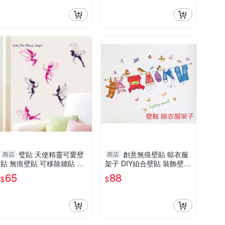
璧貼 天使精靈可愛壁
創意無痕壁貼 晾衣服
商店
商店
貼 無痕壁貼 可移除牆貼 牆
架子 DIY組合壁貼 裝飾壁貼
壁貼紙 兒童房佈置 Loxin
牆貼 背景貼 壁貼紙
65
88
$
$