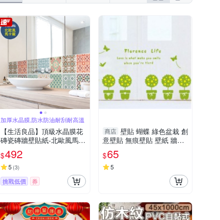
加厚水晶膜,防水防油耐刮耐高溫
【生活良品】頂級水晶膜花
壁貼 蝴蝶 綠色盆栽 創
商店
磚瓷磚牆壁貼紙-北歐風馬卡
意壁貼 無痕壁貼 壁紙 牆貼
龍 20x20cm 每套10片
室內設計 裝潢 Loxin
492
65
$
$
5
5
(
3
)
挑戰低價
券