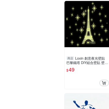
Loxin 創意夜光壁貼
商店
巴黎鐵塔 DIY組合壁貼 壁紙
牆貼 背景貼 夜光貼
49
$