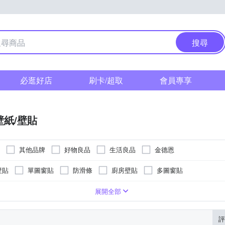
搜尋
必逛好店
刷卡/超取
會員專享
壁紙/壁貼
其他品牌
好物良品
生活良品
金德恩
壁貼
單圖窗貼
防滑條
廚房壁貼
多圖窗貼
飾
黏貼；但商品不含背膠
桌巾/桌墊
卡通商品
展開全部
評