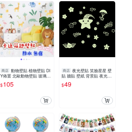
動物壁貼 植物壁貼 DI
夜光壁貼 笑臉星星 壁
商店
商店
Y佈置 北歐動物壁貼 玻璃貼
貼 牆貼 壁紙 背景貼 夜光貼
紙 防水 無痕壁貼 房間壁貼
Loxin
105
49
$
$