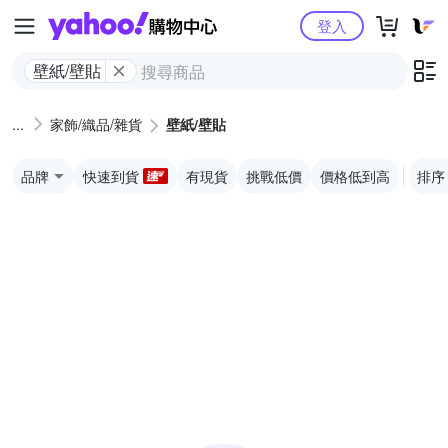
Yahoo購物中心
登入
壁紙/壁貼
家飾/織品/雜貨
壁紙/壁貼
品牌
快速到貨
有現貨
挑戰低價
價格低到高
排序