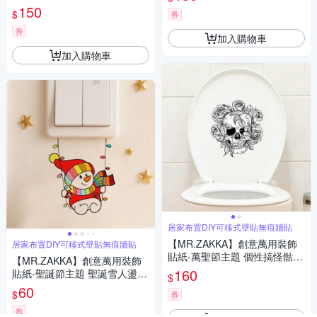
移式壁貼 無痕壁貼 牆貼
居家節慶布置 DIY可移式壁貼
150
$
券
無痕壁貼 牆貼
券
加入購物車
加入購物車
居家布置DIY可移式壁貼無痕牆貼
【MR.ZAKKA】創意萬用裝飾
居家布置DIY可移式壁貼無痕牆貼
貼紙-萬聖節主題 個性搞怪骷髏
【MR.ZAKKA】創意萬用裝飾
頭 J款 居家布置 DIY可移式壁
160
貼紙-聖誕節主題 聖誕雪人盪鞦
$
貼 無痕壁貼 牆貼
韆 居家節慶布置 DIY可移式壁
60
$
券
貼 無痕壁貼 牆貼
券