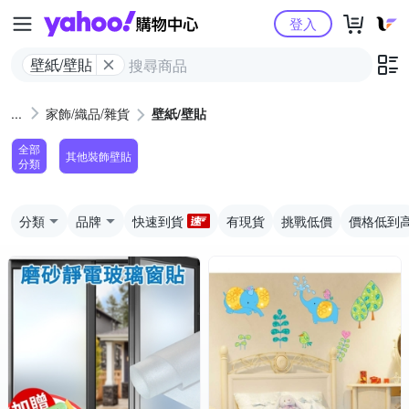
Yahoo購物中心
登入
壁紙/壁貼
家飾/織品/雜貨
壁紙/壁貼
全部
其他裝飾壁貼
分類
分類
品牌
快速到貨
有現貨
挑戰低價
價格低到