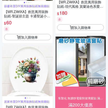
【MR.ZAKKA】創意萬用裝飾
節慶布置DIY萬用裝飾貼紙無痕牆貼
貼紙-現代風格 莫蘭迪色系愛心
造型圖樣 7款任選 居家布置 DI
【MR.ZAKKA】創意萬用裝飾
180
$
Y可移式壁貼 無痕壁貼 牆貼
貼紙-聖誕節主題 卡通聖誕小麋
券
鹿 節慶布置 DIY可移式壁貼 無
60
$
痕壁貼 牆貼
加入購物車
券
加入購物車
客製化 無膠靜電吸附玻璃窗貼 滿200出貨
居家布置DIY萬用裝飾貼紙無痕牆貼
滿200大優惠
【MR.ZAKKA】創意萬用裝飾