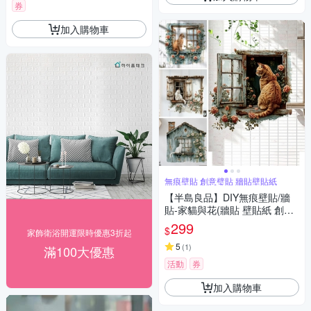
券
加入購物車
無痕壁貼 創意璧貼 牆貼壁貼紙
【半島良品】DIY無痕壁貼/牆
貼-家貓與花(牆貼 壁貼紙 創意
璧貼)
299
$
家飾衛浴開運限時優惠3折起
5
(
1
)
滿100大優惠
活動
券
加入購物車