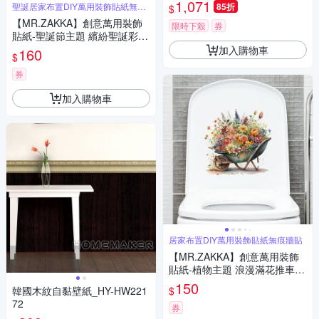
條紋壁紙/壁貼1捲
1,071
聖誕居家布置DIY萬用裝飾貼紙無痕
85折
$
牆貼
【MR.ZAKKA】創意萬用裝飾
限時下殺
券
貼紙-聖誕節主題 繽紛聖誕彩球
居家節慶布置 DIY可移式壁貼
加入購物車
160
$
無痕壁貼 牆貼
券
加入購物車
居家布置DIY萬用裝飾貼紙無痕牆貼
【MR.ZAKKA】創意萬用裝飾
貼紙-植物主題 浪漫滿花推車
居家布置 DIY可移式壁貼 無痕
150
$
韓國木紋自黏壁紙_HY-HW221
壁貼 牆貼
72
券