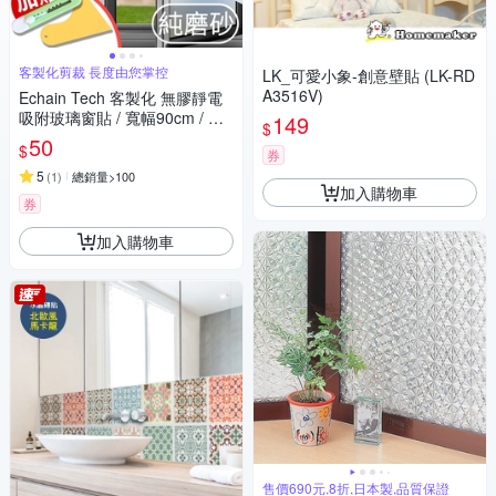
客製化剪裁 長度由您掌控
LK_可愛小象-創意壁貼 (LK-RD
A3516V)
Echain Tech 客製化 無膠靜電
吸附玻璃窗貼 / 寬幅90cm / 每
149
$
單位10cm / 共9款
50
$
券
5
(
1
)
總銷量>100
加入購物車
券
加入購物車
售價690元,8折,日本製,品質保證