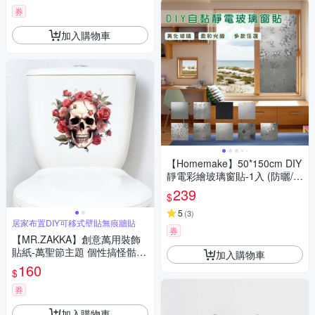
券
加入購物車
【Homemake】50*150cm DIY
靜電彩繪玻璃窗貼-1入 (防曬/遮
陽/玻璃貼/保護隱私/美化佈置)
239
$
5
(
3
)
居家布置DIY可移式壁貼無痕牆貼
券
【MR.ZAKKA】創意萬用裝飾
貼紙-萬聖節主題 個性搞怪骷髏
加入購物車
頭 F款 居家布置 DIY可移式壁
160
$
貼 無痕壁貼 牆貼
券
加入購物車