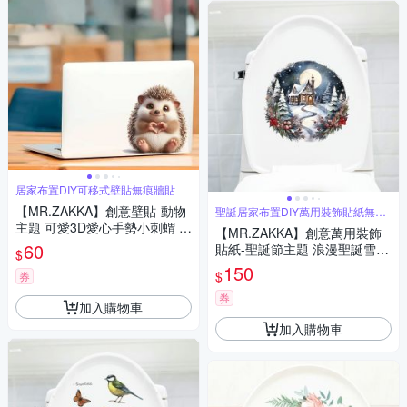
居家布置DIY可移式壁貼無痕牆貼
【MR.ZAKKA】創意壁貼-動物
聖誕居家布置DIY萬用裝飾貼紙無痕
牆貼
主題 可愛3D愛心手勢小刺蝟 兒
【MR.ZAKKA】創意萬用裝飾
童房布置 DIY可移式壁貼 無痕
60
貼紙-聖誕節主題 浪漫聖誕雪景
$
壁貼 牆貼
居家節慶布置 DIY可移式壁貼
150
$
券
無痕壁貼 牆貼
券
加入購物車
加入購物車