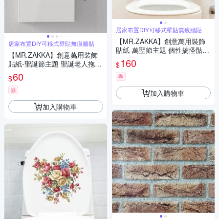
居家布置DIY可移式壁貼無痕牆貼
【MR.ZAKKA】創意萬用裝飾
居家布置DIY可移式壁貼無痕牆貼
貼紙-萬聖節主題 個性搞怪骷髏
【MR.ZAKKA】創意萬用裝飾
頭 E款 居家布置 DIY可移式壁
160
貼紙-聖誕節主題 聖誕老人拖禮
$
貼 無痕壁貼 牆貼
物 居家節慶布置 DIY可移式壁
60
券
$
貼 無痕壁貼 牆貼
券
加入購物車
加入購物車