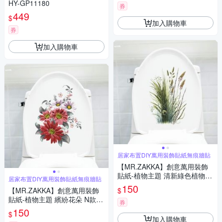
HY-GP11180
券
449
$
加入購物車
券
加入購物車
居家布置DIY萬用裝飾貼紙無痕牆貼
【MR.ZAKKA】創意萬用裝飾
貼紙-植物主題 清新綠色植物 G
居家布置DIY萬用裝飾貼紙無痕牆貼
款 居家布置 DIY可移式壁貼 無
150
$
【MR.ZAKKA】創意萬用裝飾
痕壁貼 牆貼
貼紙-植物主題 繽紛花朵 N款
券
居家布置 DIY可移式壁貼 無痕
150
$
壁貼 牆貼
加入購物車