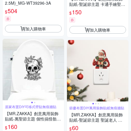
2.5M)_MG-WT39296-3A
貼紙-聖誕節主題 卡通手繪聖誕
504
樹 居家節慶布置 DIY可移式壁
150
$
$
貼 無痕壁貼 牆貼
券
券
加入購物車
加入購物車
居家布置DIY可移式壁貼無痕牆貼
節慶布置DIY萬用裝飾貼紙無痕牆貼
【MR.ZAKKA】創意萬用裝飾
【MR.ZAKKA】創意萬用裝飾
貼紙-萬聖節主題 個性搞怪骷髏
貼紙-聖誕節主題 聖誕老人 節
頭 D款 居家布置 DIY可移式壁
160
慶布置 DIY可移式壁貼 無痕壁
60
$
$
貼 無痕壁貼 牆貼
貼 牆貼