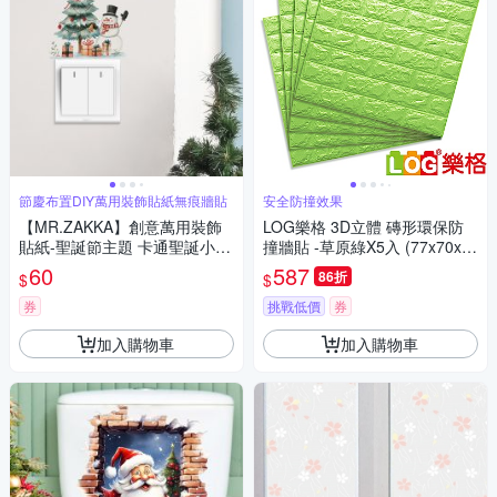
節慶布置DIY萬用裝飾貼紙無痕牆貼
安全防撞效果
【MR.ZAKKA】創意萬用裝飾
LOG樂格 3D立體 磚形環保防
貼紙-聖誕節主題 卡通聖誕小雪
撞牆貼 -草原綠X5入 (77x70x厚
人 節慶布置 DIY可移式壁貼 無
0.7cm)
60
587
86折
$
$
痕壁貼 牆貼
券
挑戰低價
券
加入購物車
加入購物車