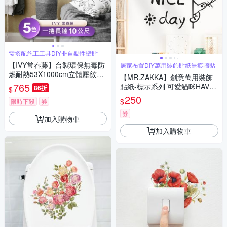
需搭配施工工具DIY非自黏性壁貼
【IVY常春藤】台製環保無毒防
居家布置DIY萬用裝飾貼紙無痕牆貼
燃耐熱53X1000cm立體壓紋壁
【MR.ZAKKA】創意萬用裝飾
紙/壁貼1捲
765
貼紙-標示系列 可愛貓咪HAVE
86折
$
A NICE DAY 居家布置 DIY可移
250
$
限時下殺
券
式壁貼 無痕壁貼 牆貼
券
加入購物車
加入購物車