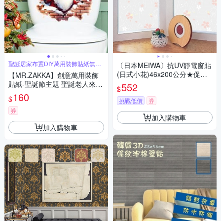
聖誕居家布置DIY萬用裝飾貼紙無痕
〔日本MEIWA〕抗UV靜電窗貼
牆貼
(日式小花)46x200公分★促銷
【MR.ZAKKA】創意萬用裝飾
★
貼紙-聖誕節主題 聖誕老人來囉
552
$
居家節慶布置 DIY可移式壁貼
160
$
挑戰低價
券
無痕壁貼 牆貼
券
加入購物車
加入購物車