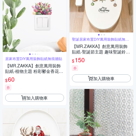
聖誕居家布置DIY萬用裝飾貼紙無痕
牆貼
【MR.ZAKKA】創意萬用裝飾
貼紙-聖誕節主題 趣味聖誕鈴鐺
居家節慶布置 DIY可移式壁貼
150
居家布置DIY萬用裝飾貼紙無痕牆貼
$
無痕壁貼 牆貼
【MR.ZAKKA】創意萬用裝飾
券
貼紙-植物主題 粉彩鬱金香花束
居家布置 DIY可移式壁貼 無痕
60
加入購物車
$
壁貼 牆貼
券
加入購物車