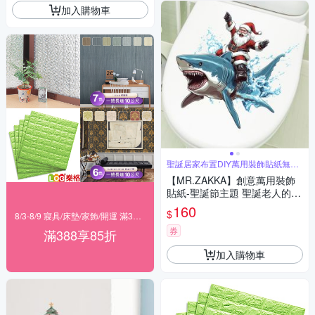
加入購物車
聖誕居家布置DIY萬用裝飾貼紙無痕
牆貼
【MR.ZAKKA】創意萬用裝飾
貼紙-聖誕節主題 聖誕老人的鯊
魚衝浪 居家節慶布置 DIY可移
160
$
8/3-8/9 寢具/床墊/家飾/開運 滿388享85折
式壁貼 無痕壁貼 牆貼
券
滿388享85折
加入購物車