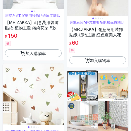
居家布置DIY萬用裝飾貼紙無痕牆貼
【MR.ZAKKA】創意萬用裝飾
居家布置DIY萬用裝飾貼紙無痕牆貼
貼紙-植物主題 繽紛花朵 S款 居
【MR.ZAKKA】創意萬用裝飾
家布置 DIY可移式壁貼 無痕壁
150
貼紙-植物主題 紅色虞美人花朵
$
貼 牆貼
居家節慶布置 DIY可移式壁貼
60
$
券
無痕壁貼 牆貼
券
加入購物車
加入購物車