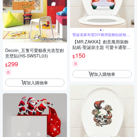
聖誕居家布置DIY萬用裝飾貼紙無痕
牆貼
【MR.ZAKKA】創意萬用裝飾
貼紙-聖誕節主題 可愛卡通聖誕
Decoin_五隻可愛貓夜光造型創
雪人 A款 居家節慶布置 DIY可
150
意壁貼(HS-SWSTL03)
$
移式壁貼 無痕壁貼 牆貼
299
券
$
券
加入購物車
加入購物車