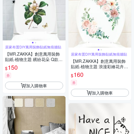
居家布置DIY萬用裝飾貼紙無痕牆貼
【MR.ZAKKA】創意萬用裝飾
居家布置DIY萬用裝飾貼紙無痕牆貼
貼紙-植物主題 繽紛花朵 Q款
【MR.ZAKKA】創意萬用裝飾
居家布置 DIY可移式壁貼 無痕
150
貼紙-植物主題 浪漫彩繪花卉 E
$
壁貼 牆貼
款 居家布置 DIY可移式壁貼 無
160
$
券
痕壁貼 牆貼
券
加入購物車
加入購物車