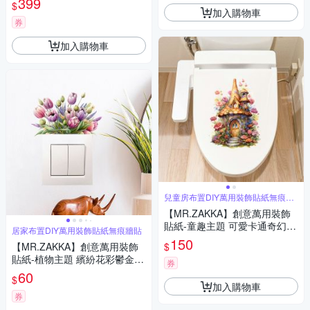
399
$
加入購物車
券
加入購物車
兒童房布置DIY萬用裝飾貼紙無痕牆
貼
【MR.ZAKKA】創意萬用裝飾
貼紙-童趣主題 可愛卡通奇幻磨
居家布置DIY萬用裝飾貼紙無痕牆貼
菇 K款 兒童房布置 DIY可移式
150
$
【MR.ZAKKA】創意萬用裝飾
壁貼 無痕壁貼 牆貼
貼紙-植物主題 繽紛花彩鬱金香
券
居家布置 DIY可移式壁貼 無痕
60
$
壁貼 牆貼
加入購物車
券