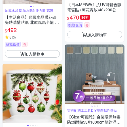
〔日本MEIWA〕抗UV可變色靜
電窗貼 (萬花齊放)46x200公分
加厚水晶膜,防水防油耐刮耐高溫
★促銷★
470
【生活良品】頂級水晶膜花磚
86折
$
瓷磚牆壁貼紙-北歐風馬卡龍 20
挑戰低價
券
x20cm 每套10片
492
$
加入購物車
5
(
3
)
挑戰低價
券
加入購物車
需搭配施工工具DIY非自黏性壁貼
【Clear可麗雅】台製環保無毒
防燃耐熱53X1000cm簡約浮雕