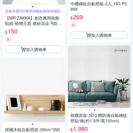
中國磚紋自黏壁紙-2入_HO-P3
959
居家布置DIY萬用裝飾貼紙無痕牆貼
269
$
【MR.ZAKKA】創意萬用裝飾
貼紙-植物主題 繽紛花朵 R款
券
居家布置 DIY可移式壁貼 無痕
150
$
壁貼 牆貼
加入購物車
券
加入購物車
韓國原裝-3D立體防撞自黏磚紋
壁貼/捲(約1.5坪/寬100cm)
1,980
$
韓國木紋自黏壁紙 (50cm*2M)