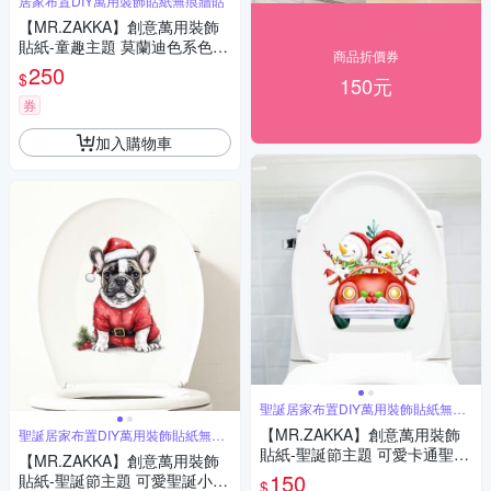
居家布置DIY萬用裝飾貼紙無痕牆貼
【MR.ZAKKA】創意萬用裝飾
貼紙-童趣主題 莫蘭迪色系色塊
商品折價券
愛心線條 居家布置 DIY可移式
250
$
150元
壁貼 無痕壁貼 牆貼
券
加入購物車
聖誕居家布置DIY萬用裝飾貼紙無痕
牆貼
【MR.ZAKKA】創意萬用裝飾
聖誕居家布置DIY萬用裝飾貼紙無痕
牆貼
貼紙-聖誕節主題 可愛卡通聖誕
【MR.ZAKKA】創意萬用裝飾
雪人 B款 居家節慶布置 DIY可
150
貼紙-聖誕節主題 可愛聖誕小狗
$