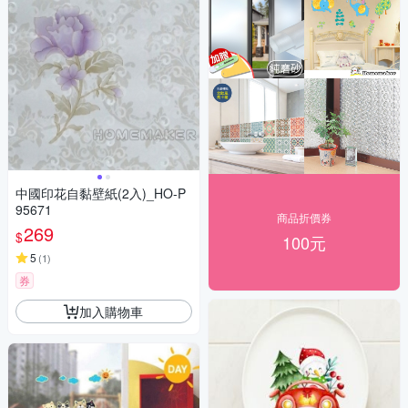
中國印花自黏壁紙(2入)_HO-P
95671
商品折價券
269
$
100元
5
(
1
)
券
加入購物車