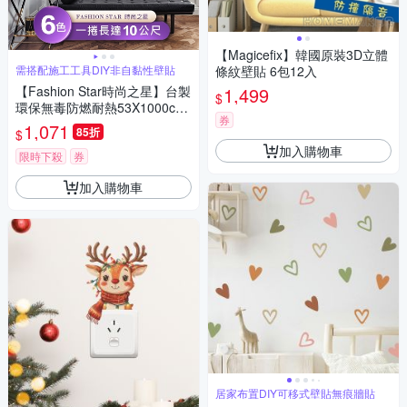
【Magicefix】韓國原裝3D立體
需搭配施工工具DIY非自黏性壁貼
條紋壁貼 6包12入
【Fashion Star時尚之星】台製
1,499
$
環保無毒防燃耐熱53X1000cm
券
印花浮雕壁紙/壁貼1捲
1,071
85折
$
加入購物車
限時下殺
券
加入購物車
居家布置DIY可移式壁貼無痕牆貼