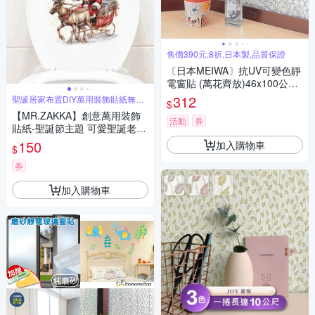
售價390元,8折,日本製,品質保證
〔日本MEIWA〕抗UV可變色靜
電窗貼 (萬花齊放)46x100公分
★促銷★
312
聖誕居家布置DIY萬用裝飾貼紙無痕
$
牆貼
【MR.ZAKKA】創意萬用裝飾
活動
券
貼紙-聖誕節主題 可愛聖誕老人
駕雪橇 居家節慶布置 DIY可移
150
加入購物車
$
式壁貼 無痕壁貼 牆貼
券
加入購物車