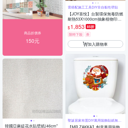
需搭配施工工具DIY非自黏性壁貼
【JOY喜悅】台製環保無毒防燃
耐熱53X1000cm抽象植物印花
壁紙/壁貼3捲
1,853
85折
$
商品折價券
限時下殺
券
150元
加入購物車
聖誕居家布置DIY萬用裝飾貼紙無痕
牆貼
韓國亞麻緹花水貼壁紙(46cm*
【MR.ZAKKA】創意萬用裝飾