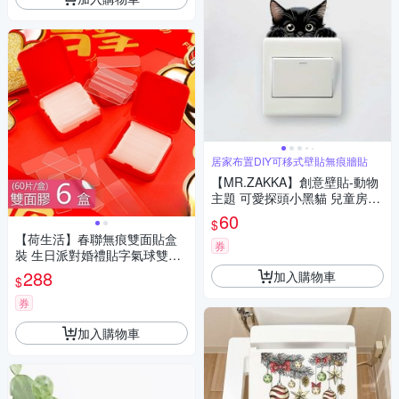
居家布置DIY可移式壁貼無痕牆貼
【MR.ZAKKA】創意壁貼-動物
主題 可愛探頭小黑貓 兒童房布
置 DIY可移式壁貼 無痕壁貼 牆
60
$
貼
【荷生活】春聯無痕雙面貼盒
券
裝 生日派對婚禮貼字氣球雙面
膠-6盒
288
加入購物車
$
券
加入購物車