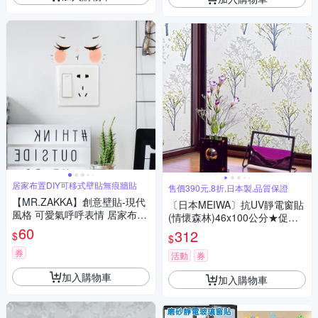
居家布置DIY可移式壁貼無痕牆貼
售價390元,8折,日本製,品質保證
【MR.ZAKKA】創意壁貼-現代
〔日本MEIWA〕抗UV靜電窗貼
風格 可愛氣呼呼表情 居家布置
(情懷森林)46x100公分★促銷
DIY可移式壁貼 無痕壁貼 牆貼
60
★
312
$
$
券
活動
券
加入購物車
加入購物車