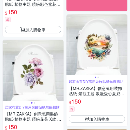
貼紙-植物主題 繽紛彩色盆花 B
款 居家布置 DIY可移式壁貼 無
150
$
痕壁貼 牆貼
券
加入購物車
居家布置DIY萬用裝飾貼紙無痕牆貼
【MR.ZAKKA】創意萬用裝飾
貼紙-景觀主題 浪漫愛心夏威夷
美景 D款 居家布置 DIY可移式
150
$
壁貼 無痕壁貼 牆貼
居家布置DIY萬用裝飾貼紙無痕牆貼
券
【MR.ZAKKA】創意萬用裝飾
加入購物車
貼紙-植物主題 繽紛花朵 X款 居
家布置 DIY可移式壁貼 無痕壁
150
$
貼 牆貼