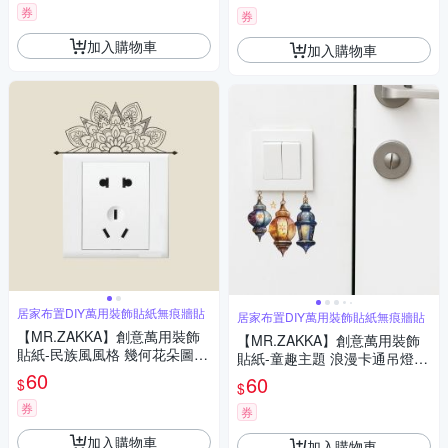
券
券
加入購物車
加入購物車
居家布置DIY萬用裝飾貼紙無痕牆貼
居家布置DIY萬用裝飾貼紙無痕牆貼
【MR.ZAKKA】創意萬用裝飾
【MR.ZAKKA】創意萬用裝飾
貼紙-民族風風格 幾何花朵圖騰
貼紙-童趣主題 浪漫卡通吊燈
居家布置 DIY可移式壁貼 無痕
60
掛燈 居家布置 DIY可移式壁貼
60
$
$
壁貼 牆貼
無痕壁貼 牆貼
券
券
加入購物車
加入購物車