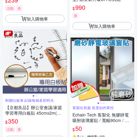
$
990
$
活動
券
券
加入購物車
加入購物車
附贈白板筆,紀錄每個多彩時光
【京都良品】辦公室會議/家庭
客製化剪裁 長度由您掌控
學習專用白板貼 45cmx2m(附
Echain Tech 客製化 無膠靜電
白板筆)
350
吸附玻璃窗貼 / 寬幅90cm / 每
$
單位10cm / 共9款
50
$
活動
券
5
(
1
)
總銷量>100