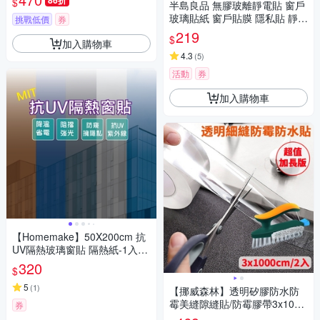
86折
$
半島良品 無膠玻離靜電貼 窗戶
玻璃貼紙 窗戶貼膜 隱私貼 靜電
挑戰低價
券
玻璃貼 45X200
219
$
加入購物車
4.3
(
5
)
活動
券
加入購物車
【Homemake】50X200cm 抗
UV隔熱玻璃窗貼 隔熱紙-1入
(防窺/降溫/隔熱/抗紫外線)
320
$
5
(
1
)
【挪威森林】透明矽膠防水防
霉美縫隙縫貼/防霉膠帶3x1000
券
cm二入(附萬用美鳳刷 顏色隨