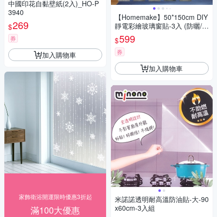
中國印花自黏壁紙(2入)_HO-P
3940
【Homemake】50*150cm DIY
269
靜電彩繪玻璃窗貼-3入 (防曬/遮
$
陽/玻璃貼/保護隱私/美化佈置)
599
券
$
券
加入購物車
加入購物車
家飾衛浴開運限時優惠3折起
米諾諾透明耐高溫防油貼-大-90
x60cm-3入組
滿100大優惠