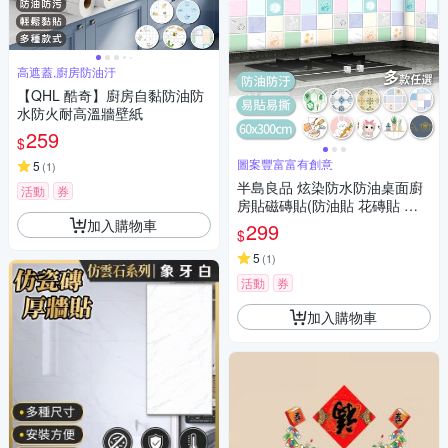
高遮蓋,廚房防油汙
【QHL 酷奇】廚房自黏防油防
水防火耐高溫牆壁紙
259
$
圖案豐富富有創意
5
(
1
)
半島良品 炫染防水防油桌面廚
活動
券
房貼磁磚貼(防油貼 花磚貼 翻
新貼 牆貼 防水 裝飾)
加入購物車
299
$
5
(
1
)
活動
券
加入購物車