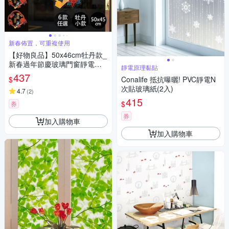
新春佈置，可重複使用
【好物良品】50x46cm牡丹款_
新春過年節慶玻璃門窗靜電窗
靜電原理黏貼
貼
437
$
Conalife 抵抗曝曬! PVC靜電N
次貼玻璃紙(2入)
4.7
(
2
)
415
$
券
券
加入購物車
加入購物車