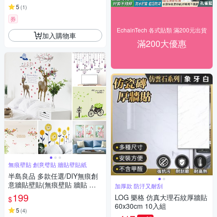
5
(
1
)
券
EchainTech 各式貼類 滿200元出貨
加入購物車
滿200大優惠
無痕壁貼 創意璧貼 牆貼壁貼紙
半島良品 多款任選/DIY無痕創
意牆貼壁貼(無痕壁貼 牆貼 壁
加厚款 防汙又耐刮
貼紙 創意璧貼)
199
LOG 樂格 仿真大理石紋厚牆貼
$
60x30cm 10入組
5
(
4
)