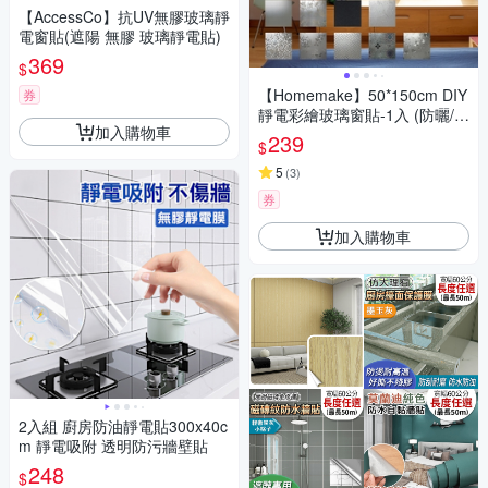
【AccessCo】抗UV無膠玻璃靜
電窗貼(遮陽 無膠 玻璃靜電貼)
369
$
【Homemake】50*150cm DIY
券
靜電彩繪玻璃窗貼-1入 (防曬/遮
加入購物車
陽/玻璃貼/保護隱私/美化佈置)
239
$
5
(
3
)
券
加入購物車
2入組 廚房防油靜電貼300x40c
m 靜電吸附 透明防污牆壁貼
248
$