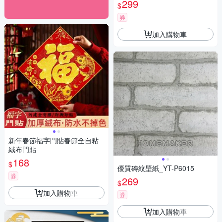
299
$
券
加入購物車
新年春節福字門貼春節全自粘
絨布門貼
168
$
優質磚紋壁紙_YT-P6015
券
269
$
加入購物車
券
加入購物車