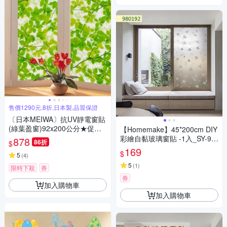
售價1290元,8折,日本製,品質保證
〔日本MEIWA〕抗UV靜電窗貼
(綠葉盈窗)92x200公分★促銷
【Homemake】45*200cm DIY
★
彩繪自黏玻璃窗貼 -1入_SY-98
878
86折
$
0192 (防曬/遮陽/玻璃貼/保護隱
169
$
5
(
4
)
私/美化佈置)
5
(
1
)
限時下殺
券
券
加入購物車
加入購物車