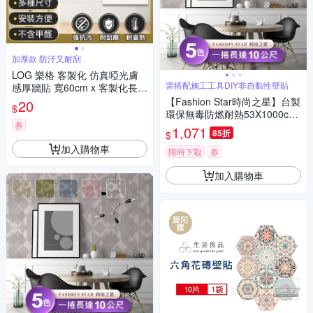
加厚款 防汙又耐刮
LOG 樂格 客製化 仿真啞光膚
需搭配施工工具DIY非自黏性壁貼
感厚牆貼 寬60cm x 客製化長度
(數量*10)cm
【Fashion Star時尚之星】台製
20
$
環保無毒防燃耐熱53X1000cm
券
不規則幾何壁紙/壁貼1捲
1,071
85折
$
加入購物車
限時下殺
券
加入購物車