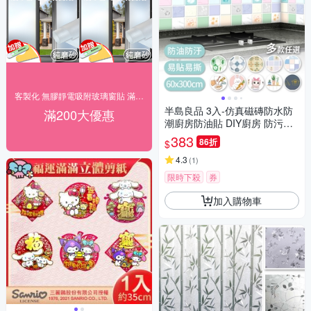
客製化 無膠靜電吸附玻璃窗貼 滿200出貨
半島良品 3入-仿真磁磚防水防
滿200大優惠
潮廚房防油貼 DIY廚房 防污貼
防油貼紙 防油防汙
383
86折
$
4.3
(
1
)
限時下殺
券
加入購物車