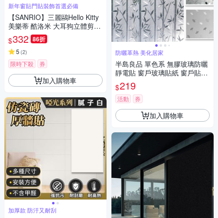
新年窗貼門貼裝飾首選必備
【SANRIO】三麗鷗Hello Kitty
美樂蒂 酷洛米 大耳狗立體剪紙
門貼(春聯 窗貼 門貼/SWT2261
332
86折
$
0-16)
5
(
2
)
防曬革熱 美化居家
半島良品 單色系 無膠玻璃防曬
限時下殺
券
靜電貼 窗戶玻璃貼紙 窗戶貼膜
加入購物車
隱私貼 靜電玻璃貼45x200cm
219
$
活動
券
加入購物車
加厚款 防汙又耐刮