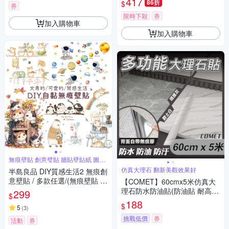
417
86折
$
券
限時下殺
券
加入購物車
加入購物車
無痕壁貼 創意璧貼 牆貼壁貼紙 圖案
豐富
仿真大理石 翻新美觀效果好
半島良品 DIY質感生活2 無痕創
意壁貼 / 多款任選/(無痕壁貼 牆
【COMET】60cmx5米仿真大
貼 壁貼紙 創意璧貼)
理石防水防油貼(防油貼 耐高溫
299
$
牆紙 廚房壁貼 自黏壁貼/TA)
188
$
5
(
3
)
挑戰低價
券
活動
券