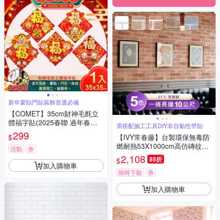
新年窗貼門貼裝飾首選必備
【COMET】35cm財神毛氈立
體福字貼(2025春聯 過年春聯
需搭配施工工具DIY非自黏性壁貼
招財 春聯斗方 招福)
299
$
【IVY常春藤】台製環保無毒防
燃耐熱53X1000cm高仿磚紋壁
活動
券
紙/壁貼3捲
2,108
85折
$
加入購物車
限時下殺
券
加入購物車