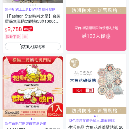
需搭配施工工具DIY非自黏性壁貼
【Fashion Star時尚之星】台製
環保無毒防燃耐熱53X1000cm
不規則幾何壁紙/壁貼3捲
2,788
家飾衛浴開運限時優惠3折起
85折
$
滿100大優惠
限時下殺
券
加入購物車
12色高精度顏色輸出,畫面細膩
新年窗貼門貼裝飾首選必備
生活良品 六角花磚牆壁貼紙 20