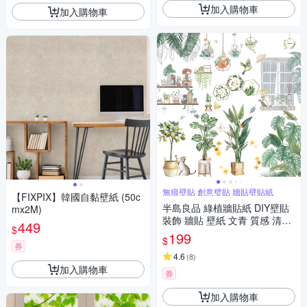
加入購物車
加入購物車
無痕壁貼 創意璧貼 牆貼壁貼紙
【FIXPIX】韓國自黏壁紙 (50c
半島良品 綠植牆貼紙 DIY壁貼
mx2M)
裝飾 牆貼 壁紙 文青 質感 清新
449
$
牆貼 植物壁貼 樹木 背景貼畫
199
$
券
4.6
(
8
)
加入購物車
券
加入購物車