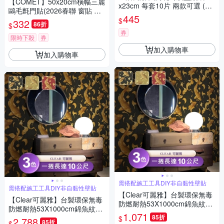
【COMET】50x20cm橫幅三麗
x23cm 每套10片 兩款可選 (防
鷗毛氈門貼(2026春聯 窗貼 門
水即撕即貼)
445
貼/SWT22609-14)
$
332
86折
$
券
限時下殺
券
加入購物車
加入購物車
需搭配施工工具DIY非自黏性壁貼
需搭配施工工具DIY非自黏性壁貼
【Clear可麗雅】台製環保無毒
【Clear可麗雅】台製環保無毒
防燃耐熱53X1000cm錦魚紋理
防燃耐熱53X1000cm錦魚紋理
壁紙/壁貼1捲
1,071
壁紙/壁貼3捲
85折
$
2,788
85折
$