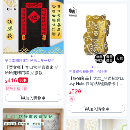
笑口常開好運到 哈哈大笑一整年
【賈文卿】笑口常開喜慶來 哈
開運燙金招財貓，卡哇伊
哈哈趣味門聯 貼膠款
【好物良品】大款_開運招財Lu
416
86折
$
cky Neko靜電貼紙(贈酷卡｜招
限時下殺
券
財貓 吉祥物 靜電貼紙 窗貼)
529
$
加入購物車
券
加入購物車