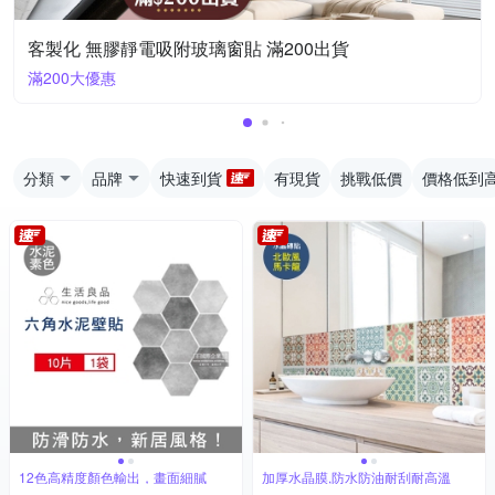
客製化 無膠靜電吸附玻璃窗貼 滿200出貨
滿200大優惠
分類
品牌
快速到貨
有現貨
挑戰低價
價格低到
12色高精度顏色輸出，畫面細膩
加厚水晶膜,防水防油耐刮耐高溫