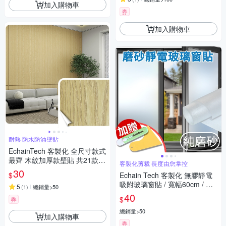
加入購物車
券
加入購物車
耐熱 防水防油壁貼
EchainTech 客製化 全尺寸款式
最齊 木紋加厚款壁貼 共21款
客製化剪裁 長度由您掌控
寬幅120cm (牆貼/木紋貼/壁紙/
30
$
Echain Tech 客製化 無膠靜電
門貼/防水防油)
吸附玻璃窗貼 / 寬幅60cm / 每
5
(
1
)
總銷量>50
單位10cm / 共9款
40
$
券
總銷量>50
加入購物車
券