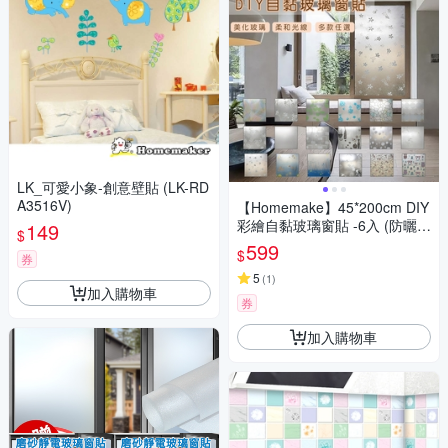
LK_可愛小象-創意壁貼 (LK-RD
A3516V)
【Homemake】45*200cm DIY
彩繪自黏玻璃窗貼 -6入 (防曬/
149
$
遮陽/玻璃貼/保護隱私/美化佈
599
$
券
置)
5
(
1
)
加入購物車
券
加入購物車