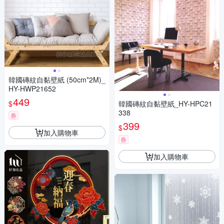
韓國磚紋自黏壁紙 (50cm*2M)_
HY-HWP21652
449
$
韓國磚紋自黏壁紙_HY-HPC21
338
券
399
$
加入購物車
券
加入購物車