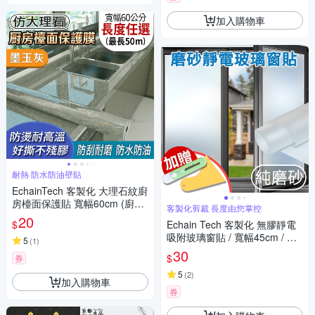
加入購物車
耐熱 防水防油壁貼
EchainTech 客製化 大理石紋廚
房檯面保護貼 寬幅60cm (廚房
客製化剪裁 長度由您掌控
貼/浴室貼/磁磚貼/牆貼/檯面貼/
20
$
Echain Tech 客製化 無膠靜電
桌面貼/壁貼/壁紙/門貼/防水防
吸附玻璃窗貼 / 寬幅45cm / 每
油/耐熱)
5
(
1
)
單位10cm / 共9款
30
$
券
5
(
2
)
加入購物車
券