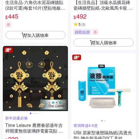
生活良品-六角仿水泥花磚牆貼
【生活良品】頂級水晶膜花磚
(2款可選)每套10片(壁貼地板貼
瓷磚牆壁貼紙-北歐風馬卡龍 20
紙,復古風格壁紙,仿六角磁磚牆
x20cm 每套10片
445
492
$
$
貼,DIY防水即撕即貼裝飾材料
貼片,模擬磁磚牆面家飾貼紙)
5
券
(
3
)
挑戰低價
券
加入購物車
加入購物車
新年節慶必備
Time Leisure 農曆春節過年吉
實測降溫4-6度
祥開運無痕玻璃靜電窗花貼 富
USii 居家型液態隔熱紙(高透光
貴金福
239
型) 贈全新升級DIY工具組