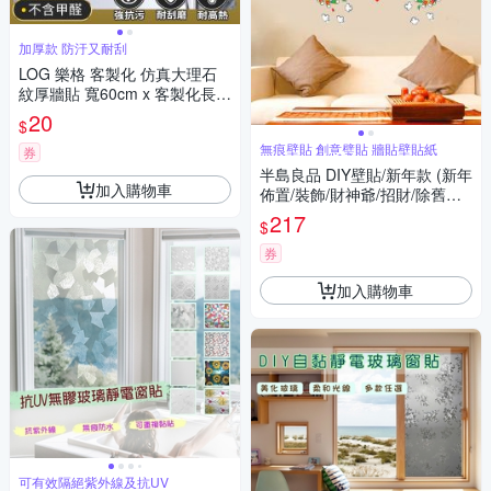
加厚款 防汙又耐刮
LOG 樂格 客製化 仿真大理石
紋厚牆貼 寬60cm x 客製化長度
(數量*10)cm
20
$
無痕壁貼 創意璧貼 牆貼壁貼紙
券
半島良品 DIY壁貼/新年款 (新年
加入購物車
佈置/裝飾/財神爺/招財/除舊佈
新/發財/過年)
217
$
券
加入購物車
可有效隔絕紫外線及抗UV