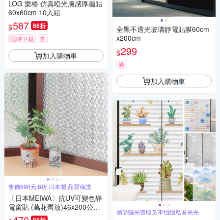
LOG 樂格 仿真啞光膚感厚牆貼
60x60cm 10入組
587
86折
$
全黑不透光玻璃靜電貼膜60cm
x200cm
限時下殺
券
299
$
加入購物車
券
加入購物車
售價690元,8折,日本製,品質保證
〔日本MEIWA〕抗UV可變色靜
電窗貼 (萬花齊放)46x200公分
感受陽光普照又不怕隱私看光光
★促銷★
470