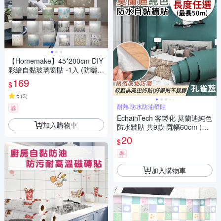
【Homemake】45*200cm DIY
彩繪自黏玻璃窗貼 -1入 (防曬/
遮陽/玻璃貼/保護隱私/美化佈
169
$
置)
5
(
3
)
耐熱 防水防油壁貼
券
EchainTech 客製化 莫蘭迪純色
加入購物車
防水牆貼 共9款 寬幅60cm (牆
貼/木紋貼/壁紙/門貼/防水防油)
20
$
券
加入購物車