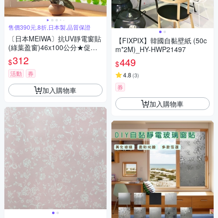
售價390元,8折,日本製,品質保證
〔日本MEIWA〕抗UV靜電窗貼
【FIXPIX】韓國自黏壁紙 (50c
(綠葉盈窗)46x100公分★促銷
m*2M)_HY-HWP21497
★
312
449
$
$
活動
券
4.8
(
3
)
券
加入購物車
加入購物車