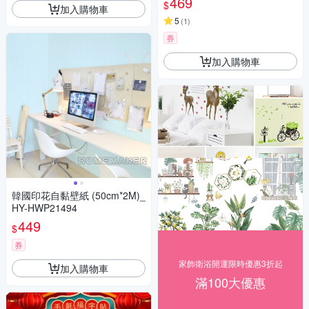
469
$
加入購物車
機)
5
(
1
)
券
加入購物車
韓國印花自黏壁紙 (50cm*2M)_
HY-HWP21494
449
$
券
家飾衛浴開運限時優惠3折起
加入購物車
滿100大優惠