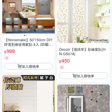
【Homemake】50*150cm DIY
靜電彩繪玻璃窗貼-6入 (防曬/遮
陽/玻璃貼/保護隱私/美化佈置)
Decoin【鹿蹄草】彩繪窗貼(H
999
$
N-GS07A)
券
450
$
加入購物車
券
加入購物車