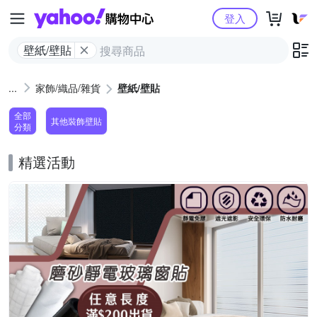
Yahoo購物中心
登入
壁紙/壁貼
家飾/織品/雜貨
壁紙/壁貼
全部
其他裝飾壁貼
分類
精選活動