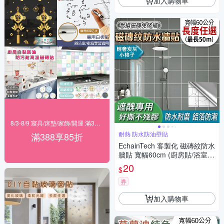
加入購物車
8/3-8/9 寢具/床墊/家飾/開運 滿388享85折
耐熱 防水防油壁貼
滿388享85折
EchainTech 客製化 磁磚紋防水
牆貼 寬幅60cm (廚房貼/浴室
貼/磁磚貼/牆貼/檯面貼/桌面貼/
20
$
壁貼/壁紙/門貼/防水防油/耐熱)
券
加入購物車