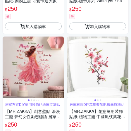
貼紙-動物主題 可愛卡通大象 E
貼紙-標示系列 Wash your han
款 居家布置 DIY可移式壁貼 無
ds 居家布置 DIY可移式壁貼 無
250
250
$
$
痕壁貼 牆貼
痕壁貼 牆貼
券
券
加入購物車
加入購物車
居家布置DIY萬用裝飾貼紙無痕牆貼
居家布置DIY萬用裝飾貼紙無痕牆貼
【MR.ZAKKA】創意壁貼-浪漫
【MR.ZAKKA】創意萬用裝飾
主題 夢幻女性勵志標語 居家布
貼紙-植物主題 中國風枝葉花朵
置 DIY可移式壁貼 無痕壁貼 牆
E款 居家節慶布置 DIY可移式壁
250
250
$
$
貼
貼 無痕壁貼 牆貼