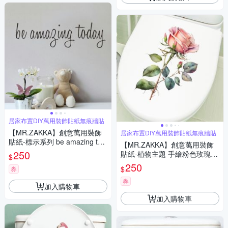
居家布置DIY萬用裝飾貼紙無痕牆貼
【MR.ZAKKA】創意萬用裝飾
居家布置DIY萬用裝飾貼紙無痕牆貼
貼紙-標示系列 be amazing tod
【MR.ZAKKA】創意萬用裝飾
ay 居家布置 DIY可移式壁貼 無
250
貼紙-植物主題 手繪粉色玫瑰
$
痕壁貼 牆貼
居家節慶布置 DIY可移式壁貼
250
$
券
無痕壁貼 牆貼
券
加入購物車
加入購物車