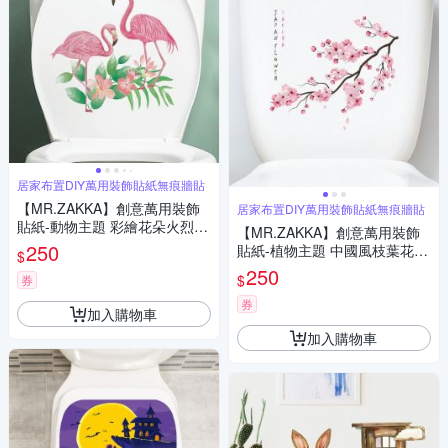
居家布置DIY萬用裝飾貼紙無痕牆貼
【MR.ZAKKA】創意萬用裝飾
居家布置DIY萬用裝飾貼紙無痕牆貼
貼紙-動物主題 彩繪花朵火烈鳥
【MR.ZAKKA】創意萬用裝飾
居家布置 DIY可移式壁貼 無痕
250
貼紙-植物主題 中國風枝葉花朵
$
壁貼 牆貼
A款 居家節慶布置 DIY可移式壁
250
$
券
貼 無痕壁貼 牆貼
券
加入購物車
加入購物車