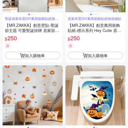
聖誕居家布置DIY萬用裝飾貼紙無痕
居家布置DIY萬用裝飾貼紙無痕牆貼
牆貼
【MR.ZAKKA】創意壁貼-聖誕
【MR.ZAKKA】創意萬用裝飾
節主題 可愛聖誕掛牌 居家節慶
貼紙-標示系列 Hey Cutie 居家
布置 DIY可移式壁貼 無痕壁貼
布置 DIY可移式壁貼 無痕壁貼
250
250
$
$
牆貼
牆貼
券
券
加入購物車
加入購物車