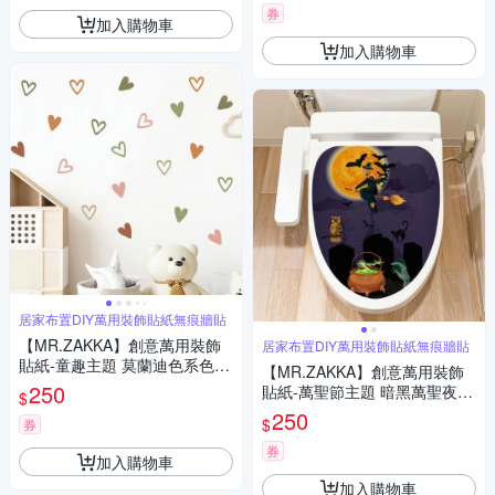
券
加入購物車
加入購物車
居家布置DIY萬用裝飾貼紙無痕牆貼
【MR.ZAKKA】創意萬用裝飾
居家布置DIY萬用裝飾貼紙無痕牆貼
貼紙-童趣主題 莫蘭迪色系色塊
【MR.ZAKKA】創意萬用裝飾
愛心線條 居家布置 DIY可移式
250
貼紙-萬聖節主題 暗黑萬聖夜 H
$
壁貼 無痕壁貼 牆貼
款 居家布置 DIY可移式壁貼 無
250
$
券
痕壁貼 牆貼
券
加入購物車
加入購物車