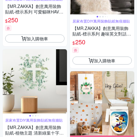
【MR.ZAKKA】創意萬用裝飾
貼紙-標示系列 可愛貓咪HAVE
A NICE DAY 居家布置 DIY可移
250
$
居家布置DIY萬用裝飾貼紙無痕牆貼
式壁貼 無痕壁貼 牆貼
【MR.ZAKKA】創意萬用裝飾
券
貼紙-標示系列 趣味英文對話框
加入購物車
居家布置 DIY可移式壁貼 無痕
250
$
壁貼 牆貼
券
加入購物車
居家布置DIY萬用裝飾貼紙無痕牆貼
【MR.ZAKKA】創意萬用裝飾
貼紙-植物主題 清新綠葉十字架