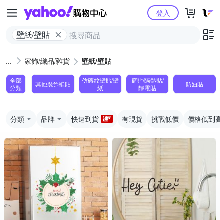
Yahoo購物中心
登入
壁紙/壁貼
家飾/織品/雜貨
壁紙/壁貼
全部
仿磚紋壁貼/壁
窗貼/隔熱貼/
其他裝飾壁貼
防油貼
分類
紙
靜電貼
分類
品牌
快速到貨
有現貨
挑戰低價
價格低到