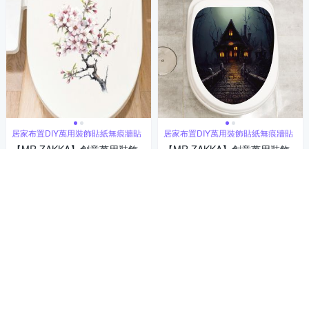
居家布置DIY萬用裝飾貼紙無痕牆貼
居家布置DIY萬用裝飾貼紙無痕牆貼
【MR.ZAKKA】創意萬用裝飾
【MR.ZAKKA】創意萬用裝飾
貼紙-植物主題 中國風枝葉花朵
貼紙-萬聖節主題 暗黑萬聖夜 E
D款 居家節慶布置 DIY可移式
款 居家布置 DIY可移式壁貼 無
250
250
$
$
壁貼 無痕壁貼 牆貼
痕壁貼 牆貼
券
券
加入購物車
加入購物車