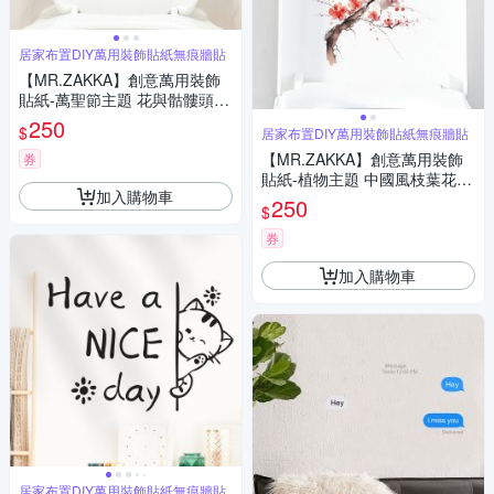
居家布置DIY萬用裝飾貼紙無痕牆貼
【MR.ZAKKA】創意萬用裝飾
貼紙-萬聖節主題 花與骷髏頭 B
款 居家布置 DIY可移式壁貼 無
250
$
居家布置DIY萬用裝飾貼紙無痕牆貼
痕壁貼 牆貼
【MR.ZAKKA】創意萬用裝飾
券
貼紙-植物主題 中國風枝葉花朵
加入購物車
F款 居家節慶布置 DIY可移式壁
250
$
貼 無痕壁貼 牆貼
券
加入購物車
居家布置DIY萬用裝飾貼紙無痕牆貼