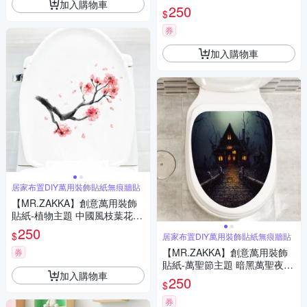
加入購物車
居家布置 DIY可移式壁貼 無痕
250
$
壁貼 牆貼
券
加入購物車
居家布置DIY萬用裝飾貼紙無痕牆貼
【MR.ZAKKA】創意萬用裝飾
貼紙-植物主題 中國風枝葉花朵
B款 居家節慶布置 DIY可移式壁
250
$
居家布置DIY萬用裝飾貼紙無痕牆貼
貼 無痕壁貼 牆貼
【MR.ZAKKA】創意萬用裝飾
券
貼紙-萬聖節主題 暗黑萬聖夜 E
加入購物車
款 居家布置 DIY可移式壁貼 無
250
$
痕壁貼 牆貼
券