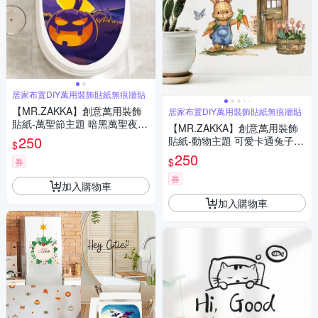
居家布置DIY萬用裝飾貼紙無痕牆貼
【MR.ZAKKA】創意萬用裝飾
居家布置DIY萬用裝飾貼紙無痕牆貼
貼紙-萬聖節主題 暗黑萬聖夜 C
【MR.ZAKKA】創意萬用裝飾
款 居家布置 DIY可移式壁貼 無
250
貼紙-動物主題 可愛卡通兔子之
$
痕壁貼 牆貼
家 居家空間布置 DIY可移式壁
250
$
券
貼 無痕壁貼 牆貼
券
加入購物車
加入購物車