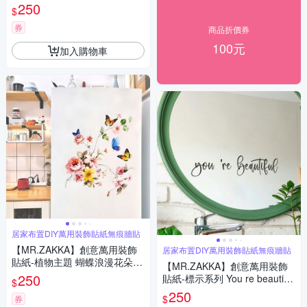
居家布置 DIY可移式壁貼 無痕
250
$
壁貼 牆貼
券
商品折價券
100元
加入購物車
居家布置DIY萬用裝飾貼紙無痕牆貼
【MR.ZAKKA】創意萬用裝飾
居家布置DIY萬用裝飾貼紙無痕牆貼
貼紙-植物主題 蝴蝶浪漫花朵
【MR.ZAKKA】創意萬用裝飾
居家布置 DIY可移式壁貼 無痕
250
貼紙-標示系列 You re beautiful
$
壁貼 牆貼
居家布置 DIY可移式壁貼 無痕
250
$
券
壁貼 牆貼