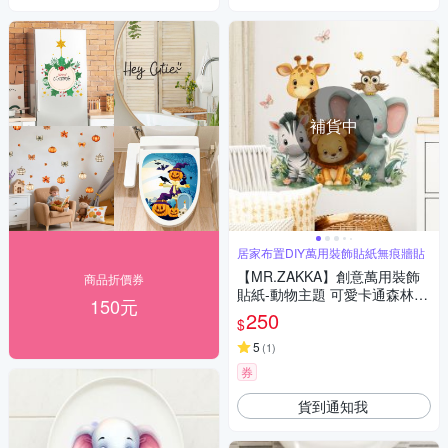
補貨中
居家布置DIY萬用裝飾貼紙無痕牆貼
【MR.ZAKKA】創意萬用裝飾
商品折價券
貼紙-動物主題 可愛卡通森林動
150元
物 居家布置 DIY可移式壁貼 無
250
$
痕壁貼 牆貼
5
(
1
)
券
貨到通知我