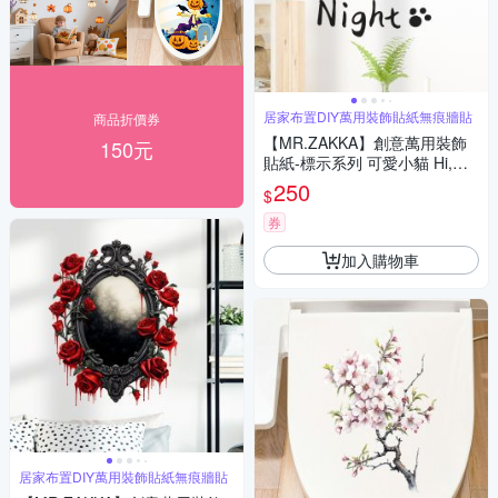
居家布置DIY萬用裝飾貼紙無痕牆貼
商品折價券
【MR.ZAKKA】創意萬用裝飾
150元
貼紙-標示系列 可愛小貓 Hi,Go
od Night 居家布置 DIY可移式
250
$
壁貼 無痕壁貼 牆貼
券
加入購物車
居家布置DIY萬用裝飾貼紙無痕牆貼