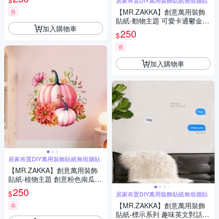
$
居家布置DIY萬用裝飾貼紙無痕牆貼
無痕壁貼 牆貼
【MR.ZAKKA】創意萬用裝飾
券
貼紙-動物主題 可愛卡通鬱金香
加入購物車
小兔 居家布置 DIY可移式壁貼
250
$
無痕壁貼 牆貼
券
加入購物車
居家布置DIY萬用裝飾貼紙無痕牆貼
【MR.ZAKKA】創意萬用裝飾
貼紙-植物主題 創意粉色南瓜花
朵 居家布置 DIY可移式壁貼 無
250
$
居家布置DIY萬用裝飾貼紙無痕牆貼
痕壁貼 牆貼
【MR.ZAKKA】創意萬用裝飾
券
貼紙-標示系列 趣味英文對話框