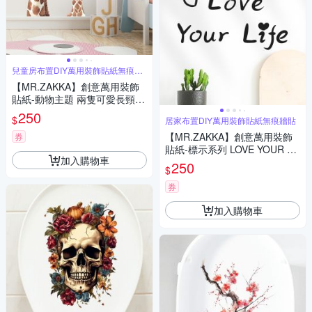
兒童房布置DIY萬用裝飾貼紙無痕牆
貼
【MR.ZAKKA】創意萬用裝飾
貼紙-動物主題 兩隻可愛長頸鹿
居家布置 DIY可移式壁貼 無痕
250
$
居家布置DIY萬用裝飾貼紙無痕牆貼
壁貼 牆貼
【MR.ZAKKA】創意萬用裝飾
券
貼紙-標示系列 LOVE YOUR LI
加入購物車
FE 居家布置 DIY可移式壁貼 無
250
$
痕壁貼 牆貼
券
加入購物車