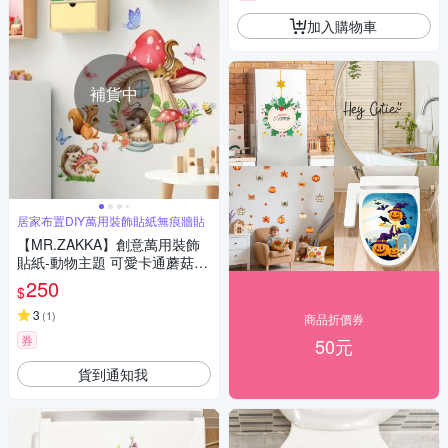
加入購物車
補貨中
居家布置DIY萬用裝飾貼紙無痕牆貼
【MR.ZAKKA】創意萬用裝飾
貼紙-動物主題 可愛卡通蘑菇屋
小松鼠 居家空間布置 DIY可移
250
$
式壁貼 無痕壁貼 牆貼
3
(
1
)
商品折價券
券
50元
貨到通知我