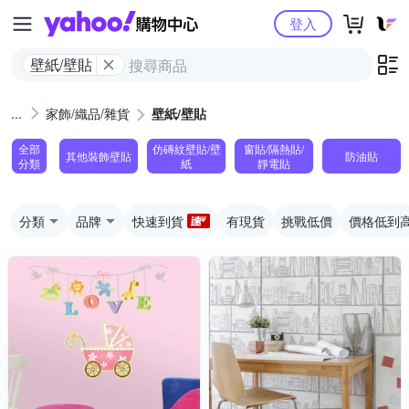
Yahoo購物中心
登入
壁紙/壁貼
家飾/織品/雜貨
壁紙/壁貼
全部
仿磚紋壁貼/壁
窗貼/隔熱貼/
其他裝飾壁貼
防油貼
分類
紙
靜電貼
分類
品牌
快速到貨
有現貨
挑戰低價
價格低到