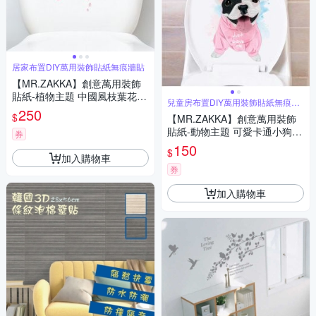
居家布置DIY萬用裝飾貼紙無痕牆貼
【MR.ZAKKA】創意萬用裝飾
貼紙-植物主題 中國風枝葉花朵
兒童房布置DIY萬用裝飾貼紙無痕牆
A款 居家節慶布置 DIY可移式壁
250
貼
$
【MR.ZAKKA】創意萬用裝飾
貼 無痕壁貼 牆貼
貼紙-動物主題 可愛卡通小狗 A
券
款 居家空間布置 DIY可移式壁
150
$
貼 無痕壁貼 牆貼
加入購物車
券
加入購物車