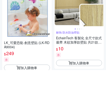
耐熱 防水防油壁貼
EchainTech 客製化 全尺寸款式
最齊 木紋加厚款壁貼 共21款
LK_可愛恐龍-創意壁貼 (LK-RD
寬幅30cm (牆貼/木紋貼/壁紙/
A9004)
10
$
門貼/防水防油)
249
$
券
券
加入購物車
加入購物車