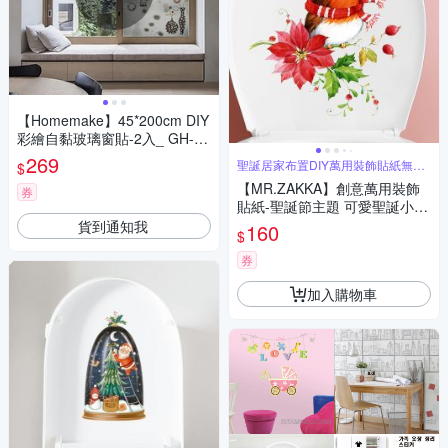
【Homemake】45*200cm DIY
彩繪自黏玻璃窗貼-2入_ GH-T0
93 (防曬/遮陽/玻璃貼/保護隱
269
聖誕居家布置DIY萬用裝飾貼紙無痕
$
私/美化佈置)
牆貼
【MR.ZAKKA】創意萬用裝飾
券
貼紙-聖誕節主題 可愛聖誕小鳥
居家節慶布置 DIY可移式壁貼
貨到通知我
160
$
無痕壁貼 牆貼
券
加入購物車