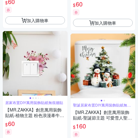
60
居家布置 DIY可移式壁貼 無痕
$
60
壁貼 牆貼
$
壁貼 牆貼
券
券
加入購物車
加入購物車
居家布置DIY萬用裝飾貼紙無痕牆貼
聖誕居家布置DIY萬用裝飾貼紙無痕
牆貼
【MR.ZAKKA】創意萬用裝飾
【MR.ZAKKA】創意萬用裝飾
貼紙-植物主題 粉色浪漫牽牛花
貼紙-聖誕節主題 可愛雪人聖誕
居家節慶布置 DIY可移式壁貼
60
樹 居家節慶布置 DIY可移式壁
$
160
無痕壁貼 牆貼
$
貼 無痕壁貼 牆貼
券
券