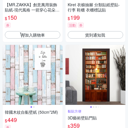
【MR.ZAKKA】創意萬用裝飾
Kiret 衣櫥抽屜 分類貼紙壁貼-
貼紙-現代風格 一箭穿心花朵線
行李 鞋櫃 衣櫃標誌貼
條 居家布置 DIY可移式壁貼 無
150
199
$
$
痕壁貼 牆貼
券
活動
券
加入購物車
貨到通知我
黏貼方便
韓國木紋自黏壁紙 (50cm*2M)
3D藝術壁貼門貼
449
$
359
$
券