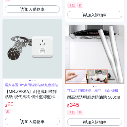
活動
券
加入購物車
加入購物車
居家布置DIY萬用裝飾貼紙無痕牆貼
可貼於廚房牆壁、櫃門、抽油煙機
【MR.ZAKKA】創意萬用裝飾
貼紙-現代風格 個性籃球籃框
耐高溫透明廚房防油貼 500cm
居家布置 DIY可移式壁貼 無痕
60
345
$
$
壁貼 牆貼
券
活動
券
加入購物車
加入購物車