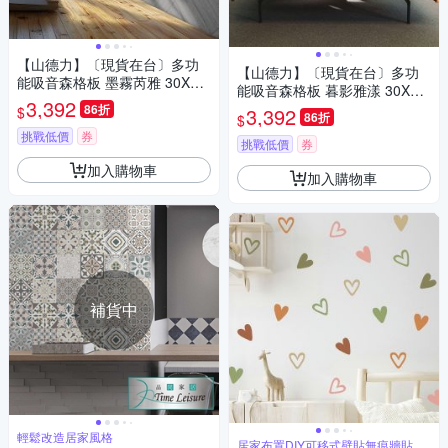
【山德力】〔現貨在台〕多功
【山德力】〔現貨在台〕多功
能吸音森格板 墨霧芮雅 30X12
能吸音森格板 暮影雅漾 30X12
0cm(一箱8片 約0.8坪)
3,392
0cm(一箱8片 約0.8坪)
86折
$
3,392
86折
$
挑戰低價
券
挑戰低價
券
加入購物車
加入購物車
補貨中
輕鬆改造居家風格
居家布置DIY可移式壁貼無痕牆貼