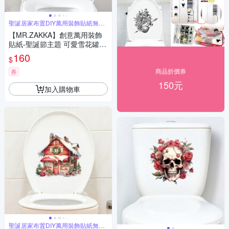
聖誕居家布置DIY萬用裝飾貼紙無痕
牆貼
【MR.ZAKKA】創意萬用裝飾
貼紙-聖誕節主題 可愛雪花罐聖
誕老人 居家節慶布置 DIY可移
160
$
式壁貼 無痕壁貼 牆貼
商品折價券
券
150元
加入購物車
聖誕居家布置DIY萬用裝飾貼紙無痕