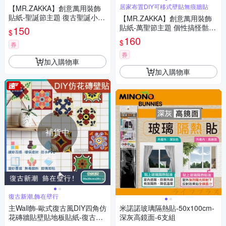
牆貼
居家布置DIY可移式壁貼無痕牆貼
【MR.ZAKKA】創意萬用裝飾
貼紙-聖誕節主題 復古聖誕小屋
【MR.ZAKKA】創意萬用裝飾
居家節慶布置 DIY可移式壁貼
貼紙-萬聖節主題 個性搞怪骷髏
150
$
無痕壁貼 牆貼
頭 F款 居家布置 DIY可移式壁
160
$
券
貼 無痕壁貼 牆貼
券
加入購物車
加入購物車
補貨中
復古新潮,飾在壁行
主Wall飾-歐式復古風DIY四角仿
米諾諾玻璃隔熱貼-50x100cm-
花磚牆貼壁貼地板貼紙-復古派
深灰高鏡面-6支組