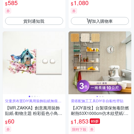
對款(20x20cm每套20片 防水
585
1,080
$
$
即撕即貼)
券
券
貨到通知我
加入購物車
兒童房布置DIY萬用裝飾貼紙無痕牆
需搭配施工工具DIY非自黏性壁貼
貼
【MR.ZAKKA】創意萬用裝飾
【JOY喜悅】台製環保無毒防燃
貼紙-動物主題 粉彩藍色小鳥鳥
耐熱53X1000cm仿木紋壁紙/壁
窩 兒童房布置 DIY可移式壁貼
貼3捲
60
1,853
85折
$
$
無痕壁貼 牆貼
券
限時下殺
券