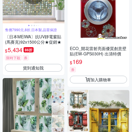
售價7990元,8折,日本製,品質保證
〔日本MEIWA〕抗UV靜電窗貼
(馬賽克)92x1500公分★促銷★
5,434
ECO_開花雷射亮面優質創意壁
86折
$
貼(EW-GPS030H) 出清特價
限時下殺
券
169
$
貨到通知我
券
加入購物車