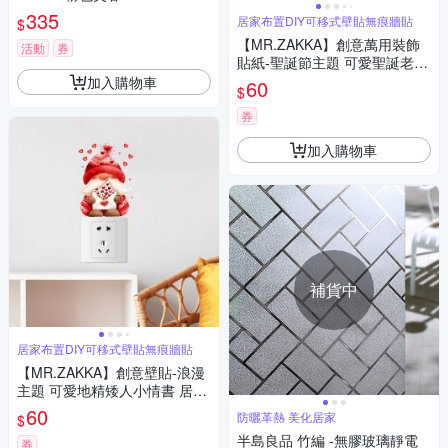
335
居家布置DIY可移式壁貼無痕牆貼
$
【MR.ZAKKA】創意萬用裝飾
活動
券
貼紙-聖誕節主題 可愛聖誕老人
與助手 居家節慶布置 DIY可移
加入購物車
60
$
式壁貼 無痕壁貼 牆貼
券
加入購物車
補貨中
居家布置DIY可移式壁貼無痕牆貼
【MR.ZAKKA】創意壁貼-浪漫
主題 可愛地精矮人小情書 居家
布置 DIY可移式壁貼 無痕壁貼
60
防曬革熱 美化居家
$
牆貼
半島良品 竹編 -無膠玻璃靜電
券