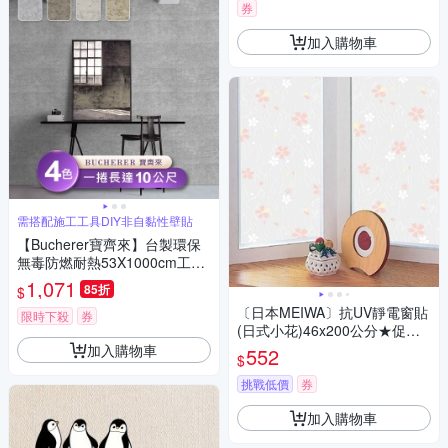
券
加入購物車
需搭配施工工具DIY非自黏性壁貼
【Bucherer寶齊來】台製環保
無毒防燃耐熱53X1000cm工業
風水泥牆壁紙/壁貼1捲
1,071
85折
$
〔日本MEIWA〕抗UV靜電窗貼
限時下殺
券
(日式小花)46x200公分★促銷
★
加入購物車
552
$
挑戰低價
券
加入購物車