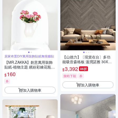
居家布置DIY萬用裝飾貼紙無痕牆貼
【山德力】〔現貨在台〕多功
能吸音森格板 溫潤諾雅 30X12
【MR.ZAKKA】創意萬用裝飾
0cm(一箱8片 約0.8坪)
貼紙-植物主題 繽紛彩繪花瓶盆
3,392
86折
$
花 F款 居家布置 DIY可移式壁
160
$
限時下殺
券
貼 無痕壁貼 牆貼
券
加入購物車
加入購物車