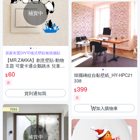
補貨中
居家布置DIY可移式壁貼無痕牆貼
【MR.ZAKKA】創意壁貼-動物
主題 可愛卡通企鵝跳水 兒童房
布置 DIY可移式壁貼 無痕壁貼
60
$
韓國磚紋自黏壁紙_HY-HPC21
牆貼
338
券
399
$
貨到通知我
券
加入購物車
補貨中