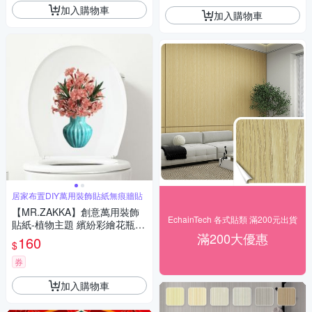
加入購物車
加入購物車
居家布置DIY萬用裝飾貼紙無痕牆貼
【MR.ZAKKA】創意萬用裝飾
EchainTech 各式貼類 滿200元出貨
貼紙-植物主題 繽紛彩繪花瓶盆
滿200大優惠
花 D款 居家布置 DIY可移式壁
160
$
貼 無痕壁貼 牆貼
券
加入購物車