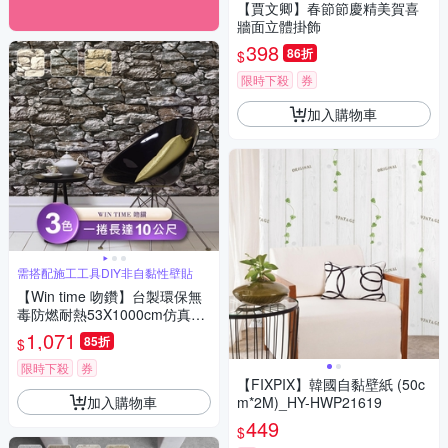
【賈文卿】春節節慶精美賀喜
牆面立體掛飾
398
86折
$
限時下殺
券
加入購物車
需搭配施工工具DIY非自黏性壁貼
【Win time 吻鑽】台製環保無
毒防燃耐熱53X1000cm仿真石
紋壁紙/壁貼1捲
1,071
85折
$
限時下殺
券
【FIXPIX】韓國自黏壁紙 (50c
加入購物車
m*2M)_HY-HWP21619
449
$