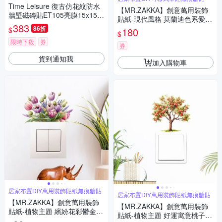
Time Leisure 復古仿花紋防水
【MR.ZAKKA】創意萬用裝飾
牆壁磁磚貼ET105亮膜15x15c
貼紙-現代風格 莫蘭迪色系愛心
m/24片裝
383
造型圖樣 7款任選 居家布置 DI
86折
$
180
$
Y可移式壁貼 無痕壁貼 牆貼
限時下殺
券
券
貨到通知我
加入購物車
居家布置DIY萬用裝飾貼紙無痕牆貼
居家布置DIY萬用裝飾貼紙無痕牆貼
【MR.ZAKKA】創意萬用裝飾
【MR.ZAKKA】創意萬用裝飾
貼紙-植物主題 繽紛花彩鬱金香
貼紙-植物主題 好運寓意桃子樹
居家布置 DIY可移式壁貼 無痕