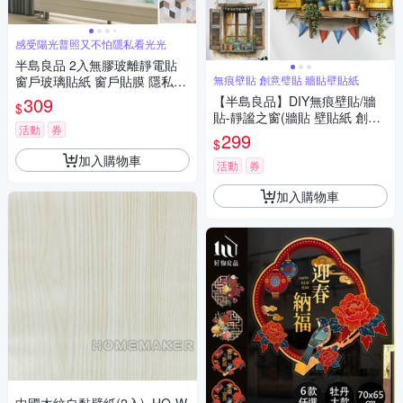
感受陽光普照又不怕隱私看光光
半島良品 2入無膠玻離靜電貼
窗戶玻璃貼紙 窗戶貼膜 隱私貼
無痕壁貼 創意璧貼 牆貼壁貼紙
窗戶貼紙 彩色 45X200
309
【半島良品】DIY無痕壁貼/牆
$
貼-靜謐之窗(牆貼 壁貼紙 創意
活動
券
璧貼)
299
$
加入購物車
活動
券
加入購物車