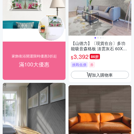
【山德力】〔現貨在台〕多功
能吸音森格板 淡雲灰石 60X60
cm(一箱8片 約0.8坪)
3,392
家飾衛浴開運限時優惠3折起
86折
$
滿100大優惠
挑戰低價
券
加入購物車