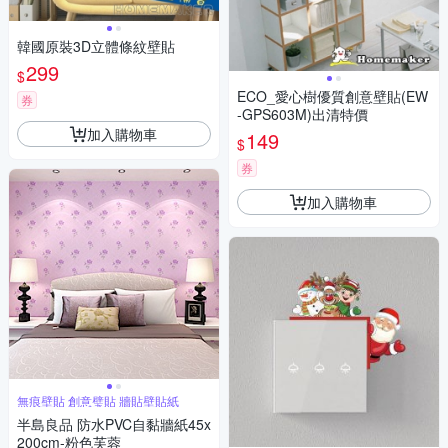
韓國原裝3D立體條紋壁貼
299
$
ECO_愛心樹優質創意壁貼(EW
券
-GPS603M)出清特價
加入購物車
149
$
券
加入購物車
無痕壁貼 創意璧貼 牆貼壁貼紙
半島良品 防水PVC自黏牆紙45x
200cm-粉色芙蓉