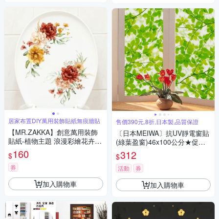
居家布置DIY萬用裝飾貼紙無痕牆貼
售價390元,8折,日本製,品質保證
【MR.ZAKKA】創意萬用裝飾
〔日本MEIWA〕抗UV靜電窗貼
貼紙-植物主題 浪漫彩繪花卉 K
(綠葉盈窗)46x100公分★促銷
款 居家布置 DIY可移式壁貼 無
★
160
312
$
$
痕壁貼 牆貼
券
活動
券
加入購物車
加入購物車