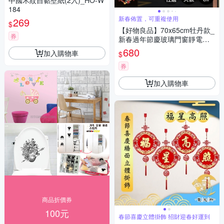
中國木紋自黏壁紙(2入)_HO-W
184
新春佈置，可重複使用
269
$
【好物良品】70x65cm牡丹款_
券
新春過年節慶玻璃門窗靜電窗
貼
680
加入購物車
$
券
加入購物車
商品折價券
100元
春節喜慶立體掛飾 招財迎春好運到