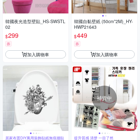
韓國夜光造型壁貼_HS-SWSTL
韓國自黏壁紙 (50cm*2M)_HY-
02
HWP21643
299
449
$
$
券
券
加入購物車
加入購物車
補貨中
居家布置DIY萬用裝飾貼紙無痕牆貼
提升質感 清楚 一目了然