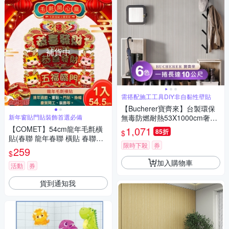
補貨中
需搭配施工工具DIY非自黏性壁貼
【Bucherer寶齊來】台製環保
新年窗貼門貼裝飾首選必備
無毒防燃耐熱53X1000cm奢華
時尚豎條壁紙/壁貼1捲
【COMET】54cm龍年毛氈橫
1,071
85折
$
貼(春聯 龍年春聯 橫貼 春聯橫
限時下殺
券
貼 龍年橫貼 橫幅/WPZC41)
259
$
加入購物車
活動
券
貨到通知我