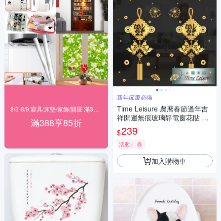
新年節慶必備
Time Leisure 農曆春節過年吉
8/3-8/9 寢具/床墊/家飾/開運 滿388享85折
祥開運無痕玻璃靜電窗花貼 富
滿388享85折
貴金福
239
$
活動
券
加入購物車