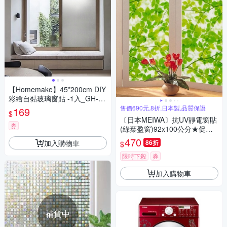
【Homemake】45*200cm DIY
彩繪自黏玻璃窗貼 -1入_GH-T0
56 (防曬/遮陽/玻璃貼/保護隱
售價690元,8折,日本製,品質保證
169
$
私/美化佈置)
〔日本MEIWA〕抗UV靜電窗貼
券
(綠葉盈窗)92x100公分★促銷
★
470
加入購物車
86折
$
限時下殺
券
加入購物車
補貨中