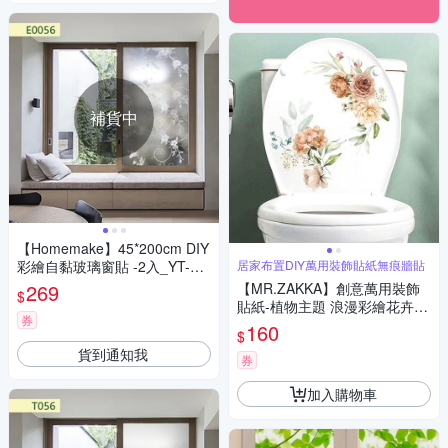
補貨中
【Homemake】45*200cm DIY
彩繪自黏玻璃窗貼 -2入_YT-E0
居家布置DIY萬用裝飾貼紙無痕牆貼
056 (防曬/遮陽/玻璃貼/保護隱
269
【MR.ZAKKA】創意萬用裝飾
$
私/美化佈置)
貼紙-植物主題 浪漫彩繪花卉 J
券
款 居家布置 DIY可移式壁貼 無
160
$
痕壁貼 牆貼
貨到通知我
券
加入購物車