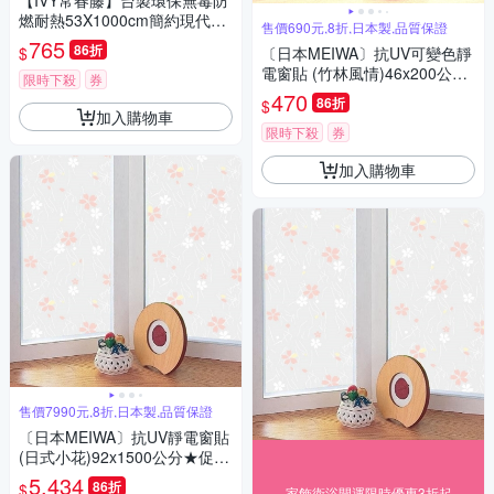
【IVY常春藤】台製環保無毒防
燃耐熱53X1000cm簡約現代條
售價690元,8折,日本製,品質保證
紋壁紙/壁貼1捲
765
86折
$
〔日本MEIWA〕抗UV可變色靜
電窗貼 (竹林風情)46x200公分
限時下殺
券
★促銷★
470
86折
$
加入購物車
限時下殺
券
加入購物車
售價7990元,8折,日本製,品質保證
〔日本MEIWA〕抗UV靜電窗貼
(日式小花)92x1500公分★促銷
★
5,434
86折
$
家飾衛浴開運限時優惠3折起