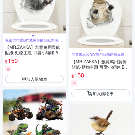
兒童房布置DIY萬用裝飾貼紙無痕牆
貼
【MR.ZAKKA】創意萬用裝飾
貼紙-動物主題 可愛小貓咪 A款
兒童房布置DIY萬用裝飾貼紙無痕牆
居家空間布置 DIY可移式壁貼
貼
150
$
【MR.ZAKKA】創意萬用裝飾
無痕壁貼 牆貼
貼紙-動物主題 可愛小貓咪 B款
券
居家空間布置 DIY可移式壁貼
150
$
無痕壁貼 牆貼
加入購物車
券
加入購物車