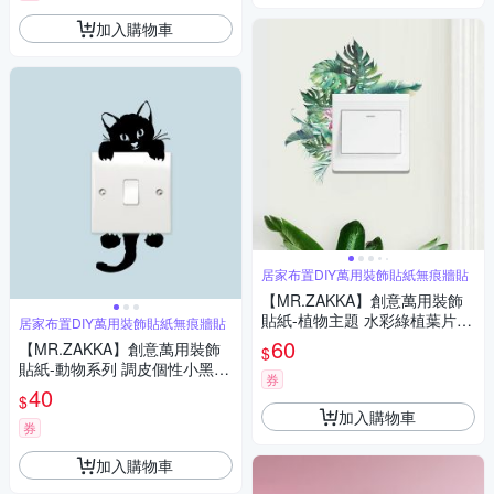
加入購物車
居家布置DIY萬用裝飾貼紙無痕牆貼
【MR.ZAKKA】創意萬用裝飾
貼紙-植物主題 水彩綠植葉片
居家布置DIY萬用裝飾貼紙無痕牆貼
居家節慶布置 DIY可移式壁貼
60
【MR.ZAKKA】創意萬用裝飾
$
無痕壁貼 牆貼
貼紙-動物系列 調皮個性小黑貓
券
居家布置 DIY可移式壁貼 無痕
40
$
壁貼 牆貼
加入購物車
券
加入購物車