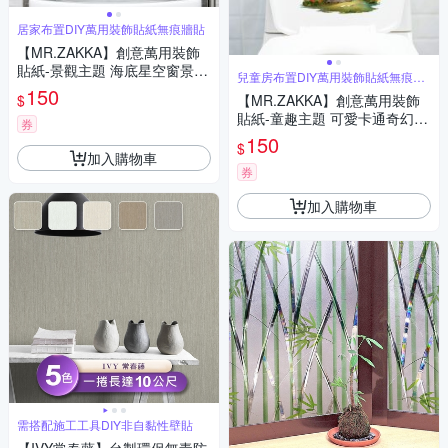
居家布置DIY萬用裝飾貼紙無痕牆貼
【MR.ZAKKA】創意萬用裝飾
貼紙-景觀主題 海底星空窗景 N
兒童房布置DIY萬用裝飾貼紙無痕牆
款 居家布置 DIY可移式壁貼 無
貼
150
$
【MR.ZAKKA】創意萬用裝飾
痕壁貼 牆貼
貼紙-童趣主題 可愛卡通奇幻磨
券
菇 L款 兒童房布置 DIY可移式
150
$
壁貼 無痕壁貼 牆貼
加入購物車
券
加入購物車
需搭配施工工具DIY非自黏性壁貼