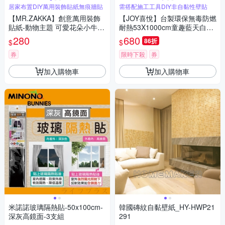
居家布置DIY萬用裝飾貼紙無痕牆貼
需搭配施工工具DIY非自黏性壁貼
【MR.ZAKKA】創意萬用裝飾
【JOY喜悅】台製環保無毒防燃
貼紙-動物主題 可愛花朵小牛
耐熱53X1000cm童趣藍天白雲
居家布置 DIY可移式壁貼 無痕
壁紙/壁貼1捲
280
680
86折
$
$
壁貼 牆貼
券
限時下殺
券
加入購物車
加入購物車
米諾諾玻璃隔熱貼-50x100cm-
韓國磚紋自黏壁紙_HY-HWP21
深灰高鏡面-3支組
291