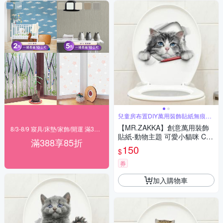
兒童房布置DIY萬用裝飾貼紙無痕牆
貼
【MR.ZAKKA】創意萬用裝飾
8/3-8/9 寢具/床墊/家飾/開運 滿388享85折
貼紙-動物主題 可愛小貓咪 C款
滿388享85折
居家空間布置 DIY可移式壁貼
150
$
無痕壁貼 牆貼
券
加入購物車