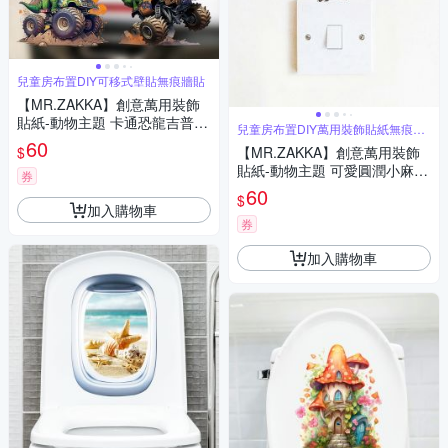
兒童房布置DIY可移式壁貼無痕牆貼
【MR.ZAKKA】創意萬用裝飾
貼紙-動物主題 卡通恐龍吉普車
兒童房布置DIY萬用裝飾貼紙無痕牆
4款任選 兒童房布置 DIY可移式
貼
60
$
【MR.ZAKKA】創意萬用裝飾
壁貼 無痕壁貼 牆貼
貼紙-動物主題 可愛圓潤小麻雀
券
兒童房布置 DIY可移式壁貼 無
60
$
痕壁貼 牆貼
加入購物車
券
加入購物車