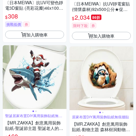
〔日本MEIWA〕抗UV可變色靜
〔日本MEIWA〕抗UV靜電窗貼
電3D窗貼 (亮彩花瓣)46x100公
(情懷森林)92x500公分★促銷
分★促銷★
308
★
2,034
$
86折
$
挑戰低價
券
限時下殺
券
加入購物車
加入購物車
聖誕居家布置DIY萬用裝飾貼紙無痕
居家布置DIY萬用裝飾貼紙無痕牆貼
牆貼
【MR.ZAKKA】創意萬用裝飾
【MR.ZAKKA】創意萬用裝飾
貼紙-聖誕節主題 聖誕老人的鯊
貼紙-動物主題 森林樹洞動物 H
魚衝浪 居家節慶布置 DIY可移
款 居家空間布置 DIY可移式壁