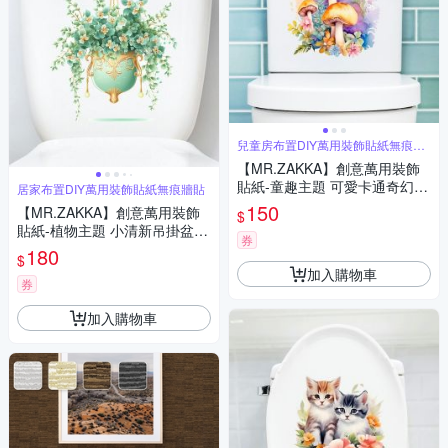
兒童房布置DIY萬用裝飾貼紙無痕牆
貼
【MR.ZAKKA】創意萬用裝飾
貼紙-童趣主題 可愛卡通奇幻磨
居家布置DIY萬用裝飾貼紙無痕牆貼
菇 A款 兒童房布置 DIY可移式
150
【MR.ZAKKA】創意萬用裝飾
$
壁貼 無痕壁貼 牆貼
貼紙-植物主題 小清新吊掛盆栽
券
居家節慶布置 DIY可移式壁貼
180
$
無痕壁貼 牆貼
加入購物車
券
加入購物車