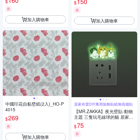
160
150
$
$
式壁貼 無痕壁貼 牆貼
貼 無痕壁貼 牆貼
券
券
加入購物車
加入購物車
中國印花自黏壁紙(2入)_HO-P
居家布置DIY萬用裝飾貼紙無痕牆貼
4015
【MR.ZAKKA】夜光壁貼-動物
269
主題 三隻玩毛線球的貓 居家布
$
置 DIY可移式壁貼 無痕壁貼 牆
75
$
券
貼
券
加入購物車