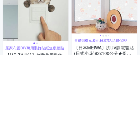
售價690元,8折,日本製,品質保證
〔日本MEIWA〕抗UV靜電窗貼
居家布置DIY萬用裝飾貼紙無痕牆貼
(日式小花)92x100公分★促銷
【MR.ZAKKA】創意萬用裝飾
★
552
貼紙-動物主題 可愛棕貓探頭
$
居家布置 DIY可移式壁貼 無痕
60
$
挑戰低價
券
壁貼 牆貼
券
加入購物車
加入購物車