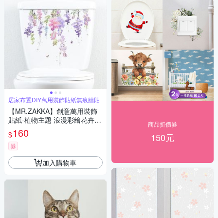
居家布置DIY萬用裝飾貼紙無痕牆貼
【MR.ZAKKA】創意萬用裝飾
貼紙-植物主題 浪漫彩繪花卉 C
商品折價券
款 居家布置 DIY可移式壁貼 無
160
$
150元
痕壁貼 牆貼
券
加入購物車