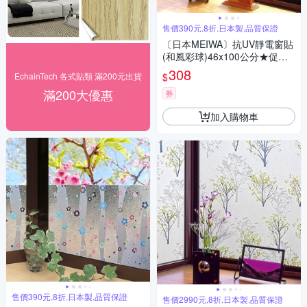
售價390元,8折,日本製,品質保證
〔日本MEIWA〕抗UV靜電窗貼
(和風彩球)46x100公分★促銷
★
308
$
EchainTech 各式貼類 滿200元出貨
滿200大優惠
券
加入購物車
售價390元,8折,日本製,品質保證
售價2990元,8折,日本製,品質保證