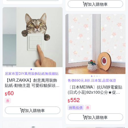
加入購物車
居家布置DIY萬用裝飾貼紙無痕牆貼
【MR.ZAKKA】創意萬用裝飾
售價690元,8折,日本製,品質保證
貼紙-動物主題 可愛棕貓探頭
〔日本MEIWA〕抗UV靜電窗貼
居家布置 DIY可移式壁貼 無痕
60
(日式小花)92x100公分★促銷
$
壁貼 牆貼
★
552
$
券
挑戰低價
券
加入購物車
加入購物車