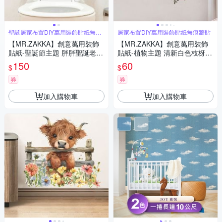
聖誕居家布置DIY萬用裝飾貼紙無痕
居家布置DIY萬用裝飾貼紙無痕牆貼
牆貼
【MR.ZAKKA】創意萬用裝飾
【MR.ZAKKA】創意萬用裝飾
貼紙-聖誕節主題 胖胖聖誕老人
貼紙-植物主題 清新白色枝枒花
居家節慶布置 DIY可移式壁貼
葉 居家節慶布置 DIY可移式壁
150
60
$
$
無痕壁貼 牆貼
貼 無痕壁貼 牆貼
券
券
加入購物車
加入購物車