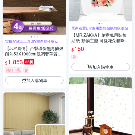
居家布置DIY萬用裝飾貼紙無痕牆貼
【MR.ZAKKA】創意萬用裝飾
貼紙-動物主題 可愛花朵貓咪 C
需搭配施工工具DIY非自黏性壁貼
款 居家空間布置 DIY可移式壁
150
【JOY喜悅】台製環保無毒防燃
$
貼 無痕壁貼 牆貼
耐熱53X1000cm低調奢華質感
券
壁紙/壁貼3捲
1,853
85折
$
加入購物車
限時下殺
券
加入購物車