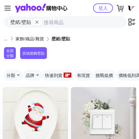
Yahoo購物中心
登入
壁紙/壁貼
家飾/織品/雜貨
壁紙/壁貼
全部
其他裝飾壁貼
分類
分類
品牌
快速到貨
有現貨
挑戰低價
價格低到