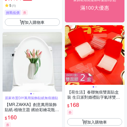
5
(
1
)
滿100大優惠
挑戰低價
券
加入購物車
【荷生活】春聯無痕雙面貼盒
裝 生日派對婚禮貼字氣球雙面
居家布置DIY萬用裝飾貼紙無痕牆貼
膠-2盒
168
【MR.ZAKKA】創意萬用裝飾
$
貼紙-植物主題 繽紛彩繪花瓶盆
券
花 E款 居家布置 DIY可移式壁
160
$
貼 無痕壁貼 牆貼
加入購物車
券