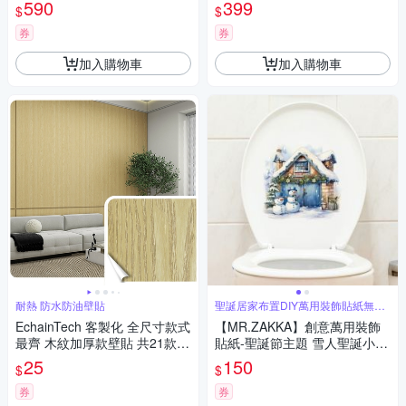
590
399
$
$
券
券
加入購物車
加入購物車
耐熱 防水防油壁貼
聖誕居家布置DIY萬用裝飾貼紙無痕
牆貼
EchainTech 客製化 全尺寸款式
【MR.ZAKKA】創意萬用裝飾
最齊 木紋加厚款壁貼 共21款
貼紙-聖誕節主題 雪人聖誕小屋
寬幅90cm (牆貼/木紋貼/壁紙/
居家節慶布置 DIY可移式壁貼
25
150
$
$
門貼/防水防油)
無痕壁貼 牆貼
券
券