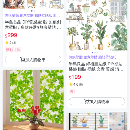
無痕壁貼 創意璧貼 牆貼壁貼紙 圖案
豐富
半島良品 DIY質感生活2 無痕創
意壁貼 / 多款任選/(無痕壁貼 牆
貼 壁貼紙 創意璧貼)
299
$
5
(
3
)
活動
券
無痕壁貼 創意璧貼 牆貼壁貼紙
加入購物車
半島良品 綠植牆貼紙 DIY壁貼
裝飾 牆貼 壁紙 文青 質感 清新
牆貼 植物壁貼 樹木 背景貼畫
199
$
4.6
(
8
)
券
加入購物車