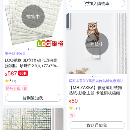
加入購物車
補貨中
補貨中
安全防撞效果
LOG樂格 3D立體 磚形環保防
撞牆貼 -珍珠白X5入 (77x70x厚
0.7cm)
587
86折
$
5
居家布置DIY萬用裝飾貼紙無痕牆貼
(
1
)
【MR.ZAKKA】創意萬用裝飾
限時下殺
券
貼紙-動物主題 卡通樹枝貓頭鷹
貨到通知我
居家布置 DIY可移式壁貼 無痕
60
$
壁貼 牆貼
5
(
1
)
券
貨到通知我