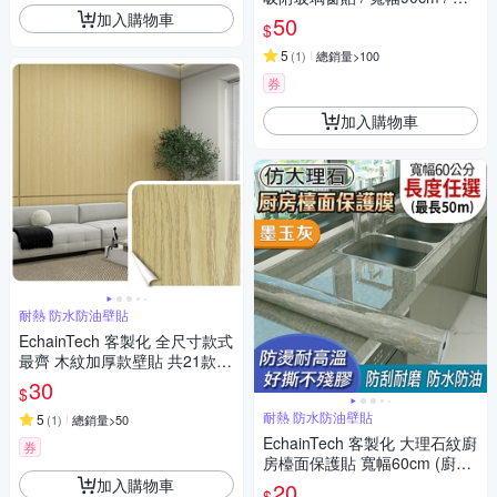
單位10cm / 共9款
加入購物車
50
$
5
(
1
)
總銷量>100
券
加入購物車
耐熱 防水防油壁貼
EchainTech 客製化 全尺寸款式
最齊 木紋加厚款壁貼 共21款
寬幅120cm (牆貼/木紋貼/壁紙/
30
$
門貼/防水防油)
耐熱 防水防油壁貼
5
(
1
)
總銷量>50
EchainTech 客製化 大理石紋廚
券
房檯面保護貼 寬幅60cm (廚房
貼/浴室貼/磁磚貼/牆貼/檯面貼/
加入購物車
20
$