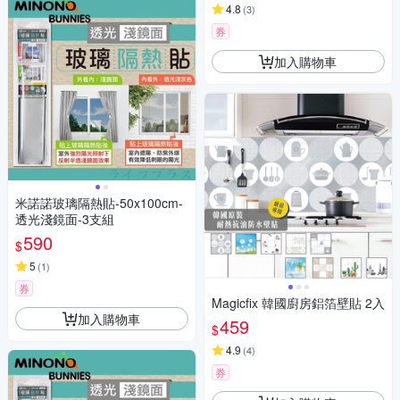
4.8
(
3
)
券
加入購物車
米諾諾玻璃隔熱貼-50x100cm-
透光淺鏡面-3支組
590
$
5
(
1
)
券
Magicfix 韓國廚房鋁箔壁貼 2入
加入購物車
459
$
4.9
(
4
)
券