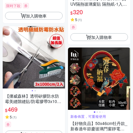
UV隔熱玻璃窗貼 隔熱紙-1入
限時下殺
券
(防窺/降溫/隔熱/抗紫外線)
320
$
加入購物車
5
(
1
)
券
加入購物車
【挪威森林】透明矽膠防水防
霉美縫隙縫貼/防霉膠帶3x1000
cm二入(附萬用美鳳刷 顏色隨
469
$
機)
新春佈置，可重複使用
5
(
1
)
【好物良品】50x46cm牡丹款_
券
新春過年節慶玻璃門窗靜電窗