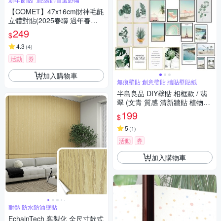
【COMET】47x16cm財神毛氈
立體對貼(2025春聯 過年春聯
招財 春聯對貼 招福)
249
$
4.3
(
4
)
活動
券
加入購物車
無痕壁貼 創意璧貼 牆貼壁貼紙
半島良品 DIY壁貼 相框款 / 翡
翠 (文青 質感 清新牆貼 植物壁
貼 龜背葉 海邊 背景貼畫)
199
$
5
(
1
)
活動
券
加入購物車
耐熱 防水防油壁貼
EchainTech 客製化 全尺寸款式