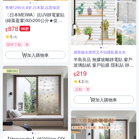
售價1290元,8折,日本製,品質保證
〔日本MEIWA〕抗UV靜電窗貼
(綠葉盈窗)92x200公分★促銷
★
878
86折
$
5
(
4
)
限時下殺
券
感受陽光普照又不怕隱私看光光
加入購物車
半島良品 無膠玻離靜電貼 窗戶
玻璃貼紙 窗戶貼膜 隱私貼 靜電
玻璃貼 45X200
219
$
4.3
(
5
)
活動
券
加入購物車
【Homemake】45*200cm DIY