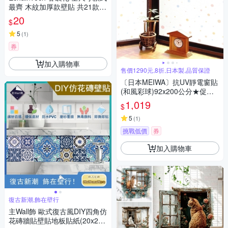
最齊 木紋加厚款壁貼 共21款
寬幅60cm (牆貼/木紋貼/壁紙/
20
$
門貼/防水防油)
5
(
1
)
券
加入購物車
售價1290元,8折,日本製,品質保證
〔日本MEIWA〕抗UV靜電窗貼
(和風彩球)92x200公分★促銷
★
1,019
$
5
(
1
)
挑戰低價
券
加入購物車
復古新潮,飾在壁行
主Wall飾 歐式復古風DIY四角仿
花磚牆貼壁貼地板貼紙(20x20c