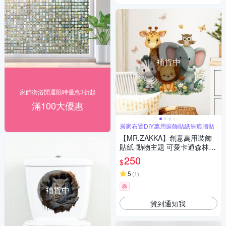
補貨中
家飾衛浴開運限時優惠3折起
滿100大優惠
居家布置DIY萬用裝飾貼紙無痕牆貼
【MR.ZAKKA】創意萬用裝飾
貼紙-動物主題 可愛卡通森林動
物 居家布置 DIY可移式壁貼 無
250
$
痕壁貼 牆貼
5
(
1
)
券
補貨中
貨到通知我