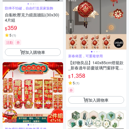
防摔不怕破，自由打造居家裝飾
自黏軟壓克力鏡面牆貼(30x30)
4片組
359
$
5
(
1
)
活動
券
加入購物車
新春佈置，可重複使用
【好物良品】140x85cm燈籠款
_新春過年節慶玻璃門窗靜電窗
貼
1,358
$
5
(
1
)
券
加入購物車
新年窗貼門貼裝飾首選必備