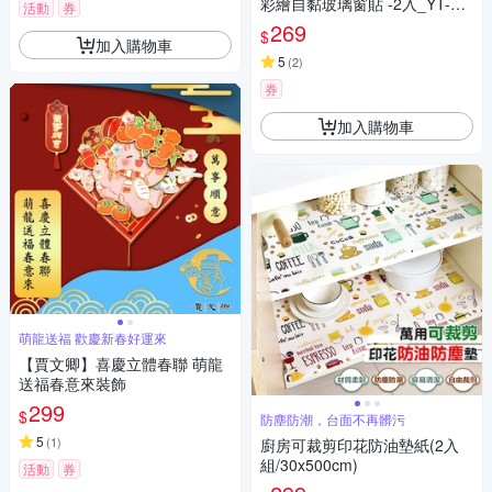
彩繪自黏玻璃窗貼 -2入_YT-AP
活動
券
048 (防曬/遮陽/玻璃貼/保護隱
269
$
私/美化佈置)
加入購物車
5
(
2
)
券
加入購物車
萌龍送福 歡慶新春好運來
【賈文卿】喜慶立體春聯 萌龍
送福春意來裝飾
299
$
防塵防潮，台面不再髒污
5
(
1
)
廚房可裁剪印花防油墊紙(2入
組/30x500cm)
活動
券