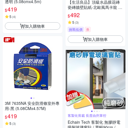
透明 (5.08cmx4.5m)
【生活良品】頂級水晶膜花磚
瓷磚牆壁貼紙-北歐風馬卡龍 20
419
$
x20cm 每套10片
492
$
5
(
4
)
5
(
3
)
加入購物車
挑戰低價
券
加入購物車
3M 7635NA 安全防滑條室外專
用-黑 (5.08CMx4.57M)
419
客製化剪裁 長度由您掌控
$
Echain Tech 客製化 無膠靜電
5
(
3
)
吸附玻璃窗貼 / 寬幅90cm / 每