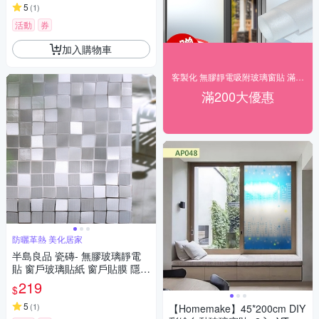
5
(
1
)
活動
券
加入購物車
客製化 無膠靜電吸附玻璃窗貼 滿200出貨
滿200大優惠
防曬革熱 美化居家
半島良品 瓷磚- 無膠玻璃靜電
貼 窗戶玻璃貼紙 窗戶貼膜 隱私
貼 靜電玻璃貼45x200cm
219
$
5
(
1
)
【Homemake】45*200cm DIY