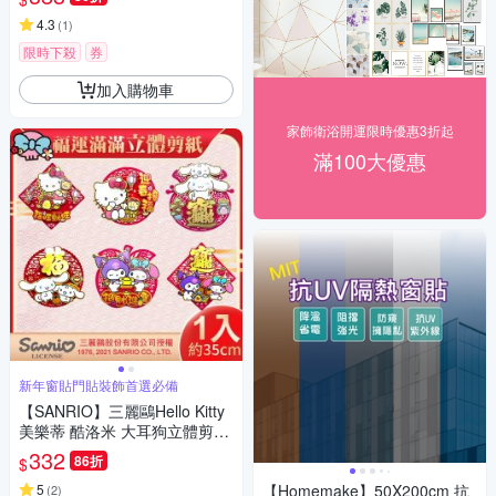
4.3
(
1
)
限時下殺
券
加入購物車
家飾衛浴開運限時優惠3折起
滿100大優惠
新年窗貼門貼裝飾首選必備
【SANRIO】三麗鷗Hello Kitty
美樂蒂 酷洛米 大耳狗立體剪紙
門貼(春聯 窗貼 門貼/SWT2261
332
86折
$
0-16)
5
【Homemake】50X200cm 抗
(
2
)