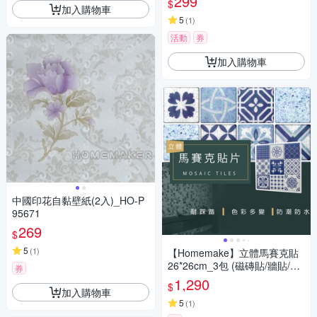
299
$
加入購物車
5
(
1
)
活動
券
加入購物車
中國印花自黏壁紙(2入)_HO-P
95671
269
$
5
(
1
)
【Homemake】立體馬賽克貼
26*26cm_3包 (磁磚貼/牆貼/防
券
水防潮)
1,290
$
加入購物車
5
(
1
)