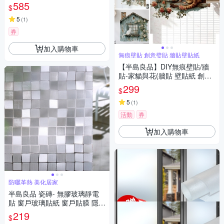
m每套20片防水即撕即貼)
585
$
5
(
1
)
券
加入購物車
無痕壁貼 創意璧貼 牆貼壁貼紙
【半島良品】DIY無痕壁貼/牆
貼-家貓與花(牆貼 壁貼紙 創意
璧貼)
299
$
5
(
1
)
活動
券
加入購物車
防曬革熱 美化居家
半島良品 瓷磚- 無膠玻璃靜電
貼 窗戶玻璃貼紙 窗戶貼膜 隱私
貼 靜電玻璃貼45x200cm
219
$