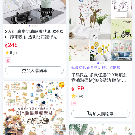
2入組 廚房防油靜電貼300x40c
m 靜電吸附 透明防污牆壁貼
248
$
5
(
1
)
券
無痕壁貼 創意璧貼 牆貼壁貼紙
加入購物車
半島良品 多款任選/DIY無痕創
意牆貼壁貼(無痕壁貼 牆貼 壁
貼紙 創意璧貼)
199
$
5
(
4
)
券
加入購物車