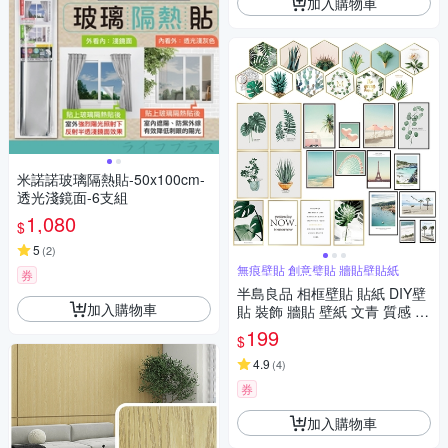
加入購物車
米諾諾玻璃隔熱貼-50x100cm-
透光淺鏡面-6支組
1,080
$
5
(
2
)
無痕壁貼 創意璧貼 牆貼壁貼紙
券
半島良品 相框壁貼 貼紙 DIY壁
加入購物車
貼 裝飾 牆貼 壁紙 文青 質感 清
新牆貼 植物壁貼 龜背葉 海邊
199
$
背景貼畫
4.9
(
4
)
券
加入購物車