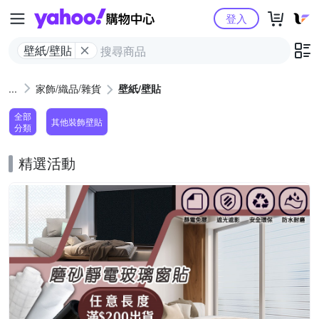
Yahoo購物中心
登入
壁紙/壁貼
家飾/織品/雜貨
壁紙/壁貼
全部
其他裝飾壁貼
分類
精選活動