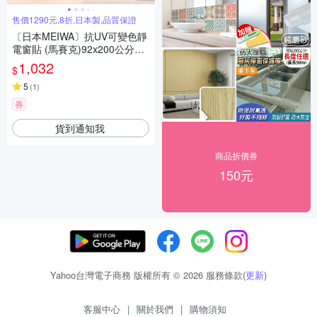
售價1290元,8折,日本製,品質保證
〔日本MEIWA〕抗UV可變色靜
電窗貼 (馬賽克)92x200公分★
促銷★
1,032
$
5
(
1
)
券
貨到通知我
商品折價券
150元
Yahoo台灣電子商務 版權所有 © 2026 服務條款(
更新
)
客服中心
|
關於我們
|
購物須知