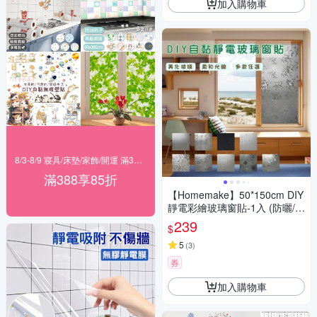
加入購物車
8/3-8/9 寢具/床墊/家飾/開運 滿388享85折
滿388享85折
【Homemake】50*150cm DIY
靜電彩繪玻璃窗貼-1入 (防曬/遮
陽/玻璃貼/保護隱私/美化佈置)
239
$
5
(
3
)
券
加入購物車