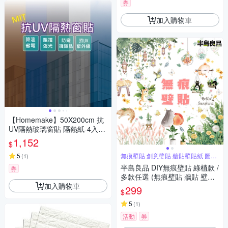
券
加入購物車
【Homemake】50X200cm 抗
UV隔熱玻璃窗貼 隔熱紙-4入
(防窺/降溫/隔熱/抗紫外線)
1,152
$
5
無痕壁貼 創意璧貼 牆貼壁貼紙 圖案
(
1
)
豐富
半島良品 DIY無痕壁貼 綠植款 /
券
多款任選 (無痕壁貼 牆貼 壁貼
加入購物車
紙 創意璧貼)
299
$
5
(
1
)
活動
券