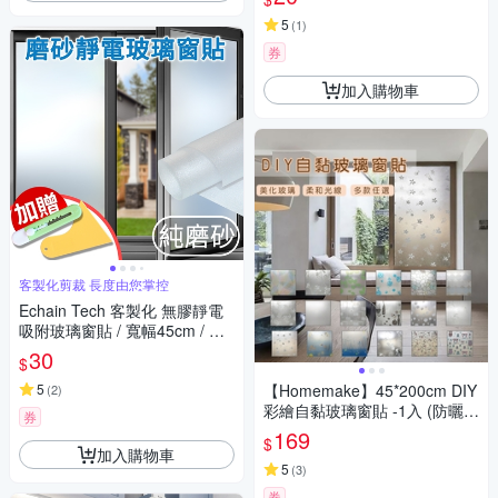
桌面貼/壁貼/壁紙/門貼/防水防
油/耐熱)
5
(
1
)
券
加入購物車
客製化剪裁 長度由您掌控
Echain Tech 客製化 無膠靜電
吸附玻璃窗貼 / 寬幅45cm / 每
單位10cm / 共9款
30
$
5
【Homemake】45*200cm DIY
(
2
)
彩繪自黏玻璃窗貼 -1入 (防曬/
券
遮陽/玻璃貼/保護隱私/美化佈
169
$
置)
加入購物車
5
(
3
)
券