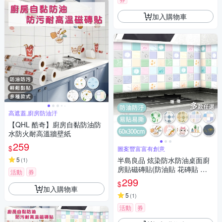
加入購物車
高遮蓋,廚房防油汙
【QHL 酷奇】廚房自黏防油防
水防火耐高溫牆壁紙
259
$
圖案豐富富有創意
5
半島良品 炫染防水防油桌面廚
(
1
)
房貼磁磚貼(防油貼 花磚貼 翻
活動
券
新貼 牆貼 防水 裝飾)
299
$
加入購物車
5
(
1
)
活動
券