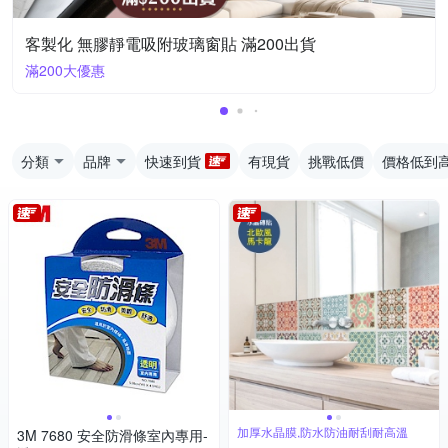
客製化 無膠靜電吸附玻璃窗貼 滿200出貨
滿200大優惠
分類
品牌
快速到貨
有現貨
挑戰低價
價格低到
加厚水晶膜,防水防油耐刮耐高溫
3M 7680 安全防滑條室內專用-