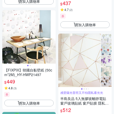
貼
加入購物車
437
$
4.7
(
2
)
券
加入購物車
【FIXPIX】韓國自黏壁紙 (50c
m*2M)_HY-HWP21497
449
$
4.8
(
3
)
感受陽光普照又不怕隱私看光光
券
半島良品 5入無膠玻離靜電貼
加入購物車
窗戶玻璃貼紙 窗戶貼膜 隱私貼
窗戶貼紙 彩色 45X200
512
$