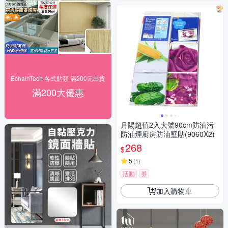
EchainTech 各式貼類 滿200元出貨
滿200大優惠
月陽超值2入大號90cm防油污
防油煙廚房防油壁貼(9060X2)
268
$
5
(
1
)
活動
券
加入購物車