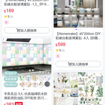
彩繪自黏玻璃窗貼 -1入_SY-98
0192 (防曬/遮陽/玻璃貼/保護隱
169
$
私/美化佈置)
5
(
1
)
券
加入購物車
【Homemake】45*200cm DIY
彩繪自黏玻璃窗貼 -6入 (防曬/
遮陽/玻璃貼/保護隱私/美化佈
599
$
置)
5
(
1
)
券
加入購物車
半島良品 3入-仿真磁磚防水防
潮廚房防油貼 DIY廚房 防污貼
防油貼紙 防油防汙
383
86折
$