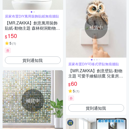
居家布置DIY萬用裝飾貼紙無痕牆貼
【MR.ZAKKA】創意萬用裝飾
補貨中
貼紙-動物主題 森林樹洞動物 C
款 居家空間布置 DIY可移式壁
150
$
貼 無痕壁貼 牆貼
5
(
1
)
券
貨到通知我
居家布置DIY可移式壁貼無痕牆貼
【MR.ZAKKA】創意壁貼-動物
主題 可愛手繪貓頭鷹 兒童房布
置 DIY可移式壁貼 無痕壁貼 牆
60
$
貼
5
(
1
)
券
補貨中
貨到通知我