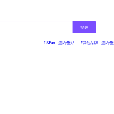
搜尋
#iSFun - 壁紙/壁貼
#其他品牌 - 壁紙/