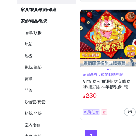
家具/寢具/收納/修繕
家飾/織品/雜貨
睡簾/蚊帳
地墊
地毯
抱枕/靠墊
恭賀新春，歡樂動動春聯
窗簾
Viita 春節開運招財立體春
聯/擺頭財神年節裝飾 龍騰
門簾
虎躍款
230
$
沙發套/椅套
挑戰低價
券
椅墊/坐墊
室內拖鞋
1