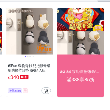
iSFun 動物背影 門把靜音緩
衝防撞壁貼墊 隨機4入組
8/3-8/9 寢具/床墊/家飾/開運 滿388享85折
340
86折
$
滿388享85折
挑戰低價
券