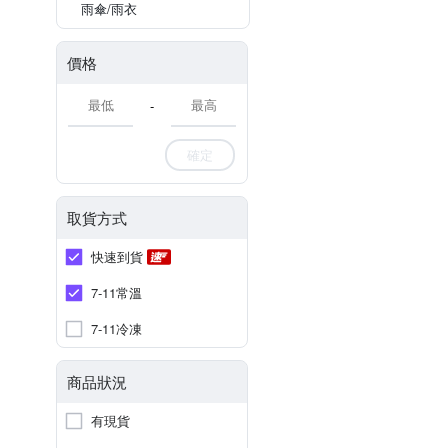
雨傘/雨衣
價格
-
確定
取貨方式
快速到貨
7-11常溫
7-11冷凍
商品狀況
有現貨