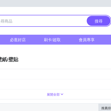
搜尋
必逛好店
刷卡/超取
會員專享
壁紙/壁貼
展開全部
推薦排