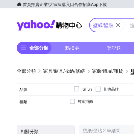
首頁
拍賣
企業/大宗採購入口
合作招商
App下載
Yahoo購物中心
壁紙/壁貼
全部分類
點換券
登記送
家具/寢具/收納/修繕
家飾/織品/雜貨
其他品牌
iSFun
品牌
居家掛飾
種類
品牌名稱
單圖壁貼
否
可黏貼；商品內含背膠
類型
黏貼/釘掛
黏貼
壁紙/壁貼 2 筆結果
相關分類