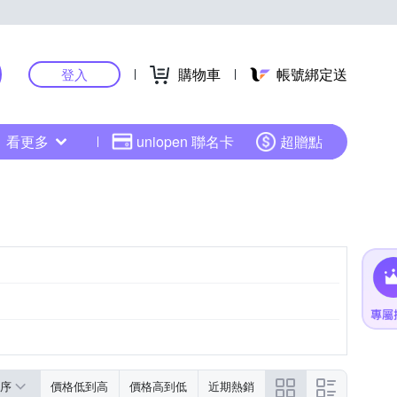
購物車
帳號綁定送
登入
看更多
uniopen 聯名卡
超贈點
序
價格低到高
價格高到低
近期熱銷