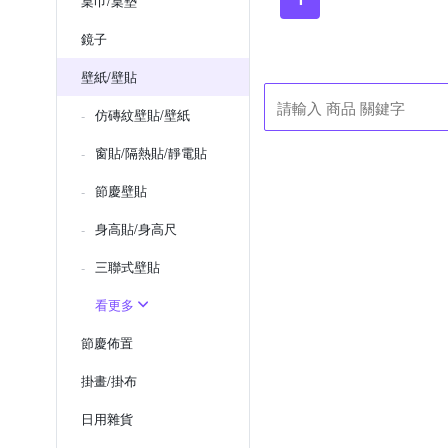
桌巾/桌墊
鏡子
壁紙/壁貼
仿磚紋壁貼/壁紙
窗貼/隔熱貼/靜電貼
節慶壁貼
身高貼/身高尺
三聯式壁貼
看更多
節慶佈置
掛畫/掛布
日用雜貨