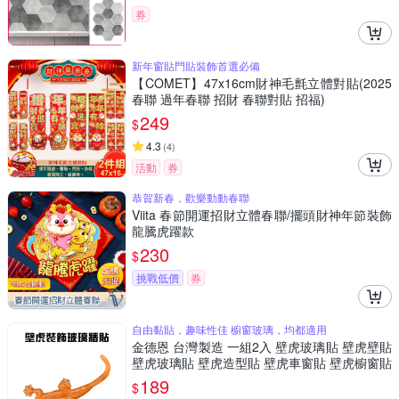
券
新年窗貼門貼裝飾首選必備
【COMET】47x16cm財神毛氈立體對貼(2025
春聯 過年春聯 招財 春聯對貼 招福)
249
$
4.3
(
4
)
活動
券
恭賀新春，歡樂動動春聯
Viita 春節開運招財立體春聯/擺頭財神年節裝飾
龍騰虎躍款
230
$
挑戰低價
券
自由黏貼，趣味性佳 櫥窗玻璃，均都適用
金德恩 台灣製造 一組2入 壁虎玻璃貼 壁虎壁貼
壁虎玻璃貼 壁虎造型貼 壁虎車窗貼 壁虎櫥窗貼
壁虎貼 壁虎
189
$