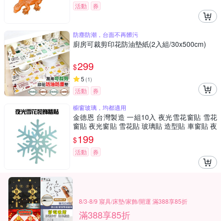
活動
券
防塵防潮，台面不再髒污
廚房可裁剪印花防油墊紙(2入組/30x500cm)
299
$
5
(
1
)
活動
券
櫥窗玻璃，均都適用
金德恩 台灣製造 一組10入 夜光雪花窗貼 雪花
窗貼 夜光窗貼 雪花貼 玻璃貼 造型貼 車窗貼 夜
光貼 雪花貼
199
$
活動
券
8/3-8/9 寢具/床墊/家飾/開運 滿388享85折
滿388享85折