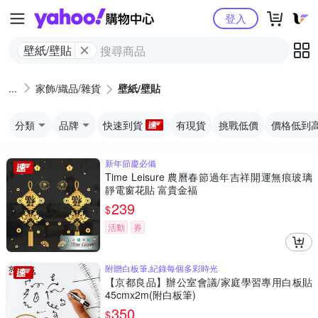
Yahoo購物中心
登入
壁紙/壁貼
家飾/織品/雜貨
壁紙/壁貼
分類
品牌
快速到貨
有現貨
挑戰低價
價格低到
新年節慶必備
Time Leisure 農曆春節過年吉祥開運無痕玻璃
靜電窗花貼 富貴金福
239
$
活動
券
附贈白板筆,紀錄每個多彩時光
【京都良品】辦公室會議/家庭學習專用白板貼
45cmx2m(附白板筆)
350
$