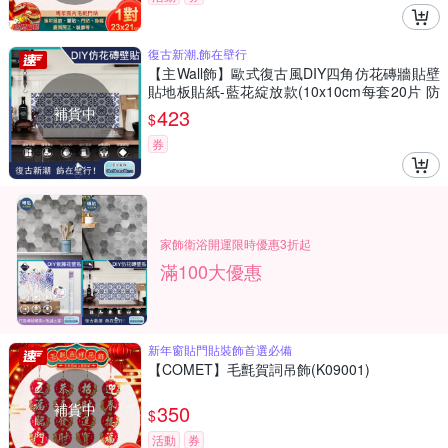
復古新潮,飾在壁行
【主Wall飾】歐式復古風DIY四角仿花磚牆貼壁
貼地板貼紙-藍花綻放款(10x10cm每套20片 防
水即撕即貼)
補貨中
423
$
券
家飾衛浴開運限時優惠3折起
滿100大優惠
新年窗貼門貼裝飾首選必備
【COMET】毛氈賀詞吊飾(K09001)
補貨中
350
$
活動
券