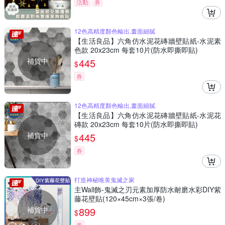
活動
券
12色高精度顏色輸出,畫面細膩
【生活良品】六角仿水泥花磚牆壁貼紙-水泥素
色款 20x23cm 每套10片(防水即撕即貼)
補貨中
445
$
券
12色高精度顏色輸出,畫面細膩
【生活良品】六角仿水泥花磚牆壁貼紙-水泥花
磚款 20x23cm 每套10片(防水即撕即貼)
補貨中
445
$
券
打造神秘唯美鬼滅之家
主Wall飾-鬼滅之刃元素加厚防水耐磨水彩DIY紫
藤花壁貼(120×45cm×3張/卷)
補貨中
899
$
券