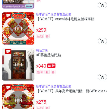
新年窗貼門貼裝飾首選必備
【COMET】35cm財神毛氈立體福字貼
補貨中
299
$
活動
券
黏貼方便
3D藝術壁貼門貼
補貨中
340
$
86折
限時下殺
券
新年窗貼門貼裝飾首選必備
【COMET】馬年亮片毛氈門貼一對(WB12611)
補貨中
275
$
活動
券