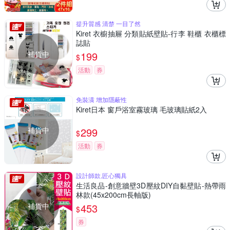
提升質感 清楚 一目了然
Kiret 衣櫥抽屜 分類貼紙壁貼-行李 鞋櫃 衣櫃標
誌貼
補貨中
199
$
活動
券
免裝潢 增加隱蔽性
Kiret日本 窗戶浴室霧玻璃 毛玻璃貼紙2入
補貨中
299
$
活動
券
設計師款,匠心獨具
生活良品-創意牆壁3D壓紋DIY自黏壁貼-熱帶雨
林款(45x200cm長軸版)
補貨中
453
$
券