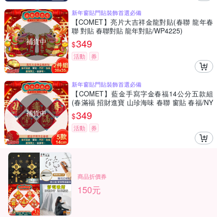
新年窗貼門貼裝飾首選必備
【COMET】亮片大吉祥金龍對貼(春聯 龍年春
聯 對貼 春聯對貼 龍年對貼/WP4225)
補貨中
349
$
活動
券
新年窗貼門貼裝飾首選必備
【COMET】藍金手寫字金春福14公分五款組
(春滿福 招財進寶 山珍海味 春聯 窗貼 春福/NY
L0191-95)
補貨中
349
$
活動
券
商品折價券
150元