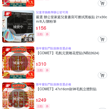
兒童塗鴉教學辦公皆可用
嚴選 辦公室家庭兒童書寫可擦拭黑板貼 21x30c
m/8入/贈粉筆
補貨中
156
$
活動
券
新年窗貼門貼裝飾首選必備
【COMET】毛氈元寶雕花壁貼(NB22624)
補貨中
310
$
活動
券
新年窗貼門貼裝飾首選必備
【COMET】47x16cm財神毛氈立體對貼
補貨中
249
$
活動
券