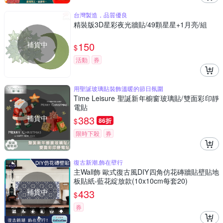
台灣製造，品質優良
精裝版3D星彩夜光牆貼/49顆星星+1月亮/組
補貨中
150
$
活動
券
用聖誕玻璃貼裝飾溫暖的節日氛圍
Time Leisure 聖誕新年櫥窗玻璃貼/雙面彩印靜
電貼
補貨中
383
$
86折
限時下殺
券
復古新潮,飾在壁行
主Wall飾 歐式復古風DIY四角仿花磚牆貼壁貼地
板貼紙-藍花綻放款(10x10cm每套20)
補貨中
433
$
券