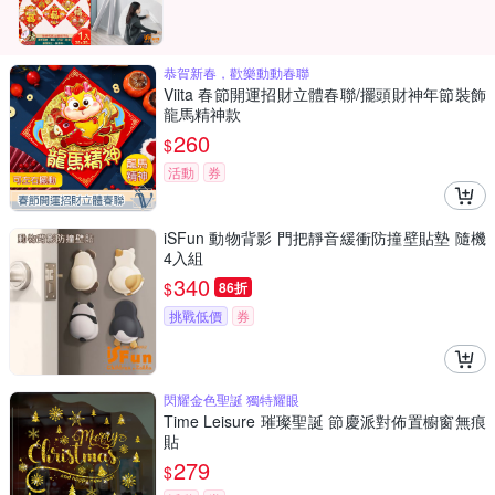
恭賀新春，歡樂動動春聯
Viita 春節開運招財立體春聯/擺頭財神年節裝飾
龍馬精神款
260
$
活動
券
iSFun 動物背影 門把靜音緩衝防撞壁貼墊 隨機
4入組
340
$
86折
挑戰低價
券
閃耀金色聖誕 獨特耀眼
Time Leisure 璀璨聖誕 節慶派對佈置櫥窗無痕
貼
279
$