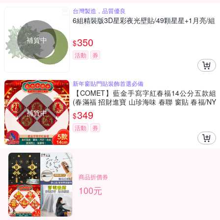
台灣製造，品質優良
6組精裝版3D星彩夜光壁貼/49顆星星+1月亮/組
補貨中
350
$
活動
券
新年窗貼門貼裝飾首選必備
【COMET】藍金手寫字紅春福14公分五款組
(春滿福 招財進寶 山珍海味 春聯 窗貼 春福/NY
L0196-00)
補貨中
349
$
活動
券
商品折價券
100元