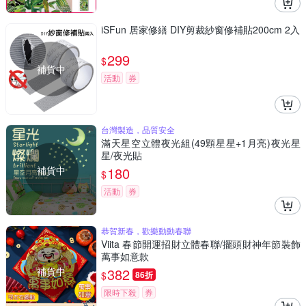
iSFun 居家修繕 DIY剪裁紗窗修補貼200cm 2入
299
$
補貨中
活動
券
台灣製造，品質安全
滿天星空立體夜光組(49顆星星+1月亮)夜光星
星/夜光貼
補貨中
180
$
活動
券
恭賀新春，歡樂動動春聯
Viita 春節開運招財立體春聯/擺頭財神年節裝飾
萬事如意款
補貨中
382
$
86折
限時下殺
券