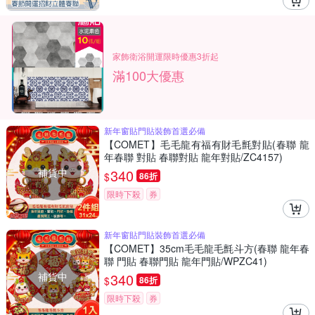
家飾衛浴開運限時優惠3折起
滿100大優惠
新年窗貼門貼裝飾首選必備
【COMET】毛毛龍有福有財毛氈對貼(春聯 龍
年春聯 對貼 春聯對貼 龍年對貼/ZC4157)
補貨中
340
$
86折
限時下殺
券
新年窗貼門貼裝飾首選必備
【COMET】35cm毛毛龍毛氈斗方(春聯 龍年春
聯 門貼 春聯門貼 龍年門貼/WPZC41)
補貨中
340
$
86折
限時下殺
券