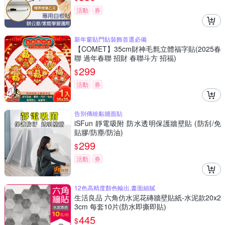
活動
券
新年窗貼門貼裝飾首選必備
【COMET】35cm財神毛氈立體福字貼(2025春
聯 過年春聯 招財 春聯斗方 招福)
299
$
活動
券
告別傳統黏牆面貼
iSFun 靜電吸附 防水透明保護牆壁貼 (防刮/免
貼膠/防塵/防油)
299
$
活動
券
12色高精度顏色輸出,畫面細膩
生活良品 六角仿水泥花磚牆壁貼紙-水泥款20x2
3cm 每套10片(防水即撕即貼)
445
$