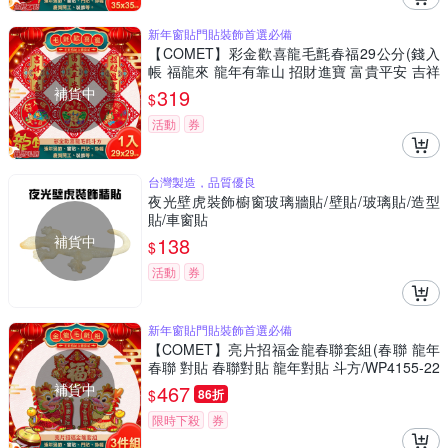
新年窗貼門貼裝飾首選必備
【COMET】彩金歡喜龍毛氈春福29公分(錢入
帳 福龍來 龍年有靠山 招財進寶 富貴平安 吉祥
如意/NYL0201-7)
補貨中
319
$
活動
券
台灣製造，品質優良
夜光壁虎裝飾櫥窗玻璃牆貼/壁貼/玻璃貼/造型
貼/車窗貼
補貨中
138
$
活動
券
新年窗貼門貼裝飾首選必備
【COMET】亮片招福金龍春聯套組(春聯 龍年
春聯 對貼 春聯對貼 龍年對貼 斗方/WP4155-22
5)
補貨中
467
$
86折
限時下殺
券