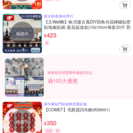
復古新潮,飾在壁行
【主Wall飾】歐式復古風DIY四角仿花磚牆貼壁
貼地板貼紙-藍花綻放款(10x10cm每套20片 防
水即撕即貼)
補貨中
423
$
券
家飾衛浴開運限時優惠3折起
滿100大優惠
新年窗貼門貼裝飾首選必備
【COMET】毛氈賀詞吊飾(K09001)
補貨中
350
$
活動
券