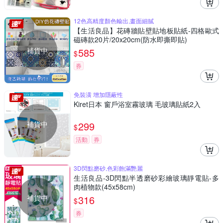
12色高精度顏色輸出,畫面細膩
【生活良品】花磚牆貼壁貼地板貼紙-四格歐式
磁磚款20片/20x20cm(防水即撕即貼)
補貨中
585
$
券
免裝潢 增加隱蔽性
Kiret日本 窗戶浴室霧玻璃 毛玻璃貼紙2入
補貨中
299
$
活動
券
3D閃點磨砂,色彩飽滿艷麗
生活良品-3D閃點半透磨砂彩繪玻璃靜電貼-多
肉植物款(45x58cm)
補貨中
316
$
券