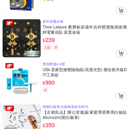
新年節慶必備
Time Leisure 農曆春節過年吉祥開運無痕玻璃
靜電窗花貼 富貴金福
239
$
活動
券
實測降溫4-6度
USii 居家型液態隔熱紙(高透光型) 贈全新升級D
IY工具組
990
$
券
附贈白板筆,紀錄每個多彩時光
【京都良品】辦公室會議/家庭學習專用白板貼
45cmx2m(附白板筆)
350
$