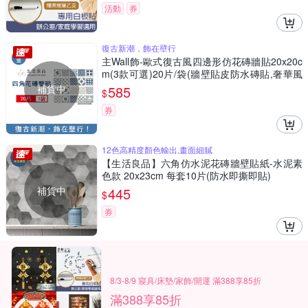
活動
券
復古新潮，飾在壁行
主Wall飾-歐式復古風四邊形仿花磚牆貼20x20c
m(3款可選)20片/袋(牆壁貼皮防水磚貼,奢華風
格壁紙,仿四角磁磚牆貼,DIY裝飾材料貼片,模擬
補貨中
585
$
磁磚牆家飾貼紙)
券
12色高精度顏色輸出,畫面細膩
【生活良品】六角仿水泥花磚牆壁貼紙-水泥素
色款 20x23cm 每套10片(防水即撕即貼)
補貨中
445
$
券
8/3-8/9 寢具/床墊/家飾/開運 滿388享85折
滿388享85折