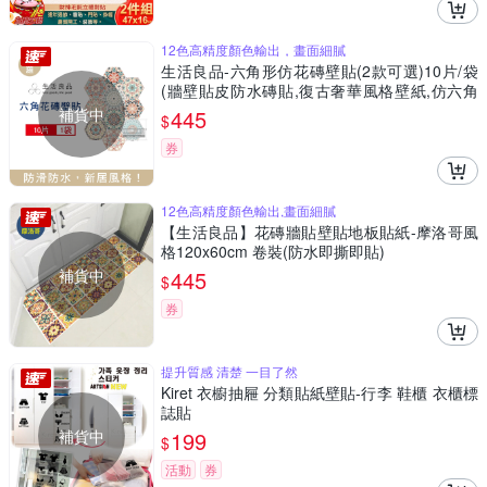
12色高精度顏色輸出，畫面細膩
生活良品-六角形仿花磚壁貼(2款可選)10片/袋
(牆壁貼皮防水磚貼,復古奢華風格壁紙,仿六角
磁磚牆貼,大膽跳色系DIY裝飾材料貼片,模擬磁
補貨中
445
$
磚牆面家飾貼紙)
券
12色高精度顏色輸出,畫面細膩
【生活良品】花磚牆貼壁貼地板貼紙-摩洛哥風
格120x60cm 卷裝(防水即撕即貼)
補貨中
445
$
券
提升質感 清楚 一目了然
Kiret 衣櫥抽屜 分類貼紙壁貼-行李 鞋櫃 衣櫃標
誌貼
補貨中
199
$
活動
券