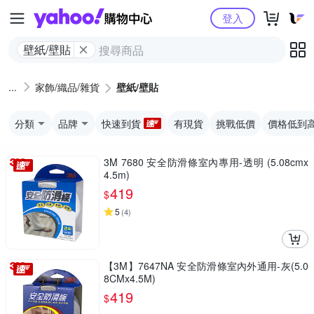
Yahoo購物中心
登入
壁紙/壁貼
家飾/織品/雜貨
壁紙/壁貼
分類
品牌
快速到貨
有現貨
挑戰低價
價格低到
3M 7680 安全防滑條室內專用-透明 (5.08cmx
4.5m)
419
$
5
(
4
)
【3M】7647NA 安全防滑條室內外通用-灰(5.0
8CMx4.5M)
419
$