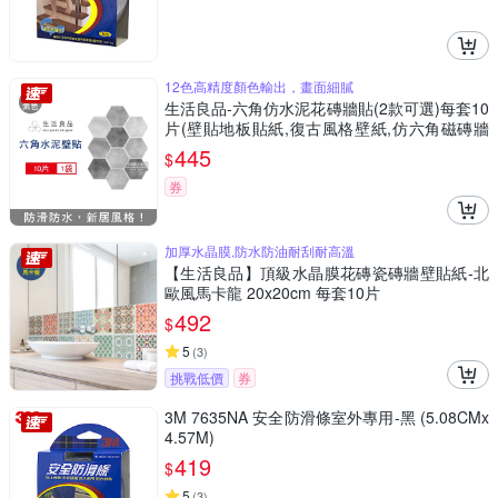
12色高精度顏色輸出，畫面細膩
生活良品-六角仿水泥花磚牆貼(2款可選)每套10
片(壁貼地板貼紙,復古風格壁紙,仿六角磁磚牆
貼,DIY防水即撕即貼裝飾材料貼片,模擬磁磚牆
445
$
面家飾貼紙)
券
加厚水晶膜,防水防油耐刮耐高溫
【生活良品】頂級水晶膜花磚瓷磚牆壁貼紙-北
歐風馬卡龍 20x20cm 每套10片
492
$
5
(
3
)
挑戰低價
券
3M 7635NA 安全防滑條室外專用-黑 (5.08CMx
4.57M)
419
$
5
(
3
)