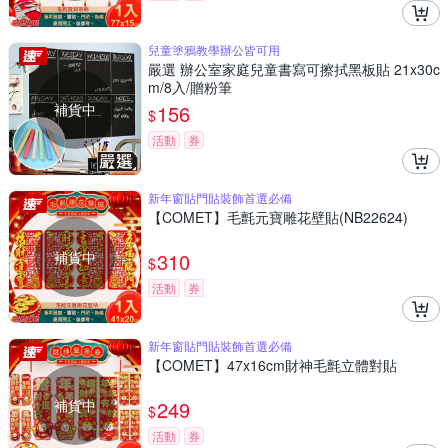
兒童塗鴉教學辦公皆可用
嚴選 辦公室家庭兒童書寫可擦拭黑板貼 21x30c
m/8入/贈粉筆
補貨中
156
$
活動
券
新年窗貼門貼裝飾首選必備
【COMET】毛氈元寶雕花壁貼(NB22624)
補貨中
310
$
活動
券
新年窗貼門貼裝飾首選必備
【COMET】47x16cm財神毛氈立體對貼
補貨中
249
$
活動
券