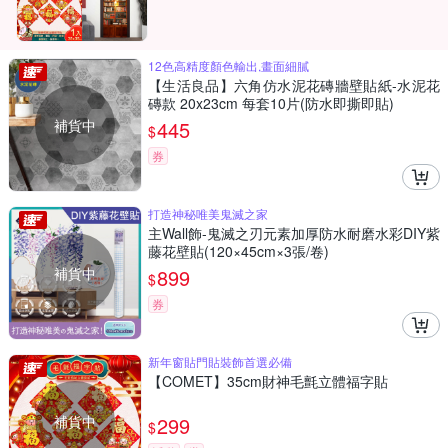
12色高精度顏色輸出,畫面細膩
【生活良品】六角仿水泥花磚牆壁貼紙-水泥花
磚款 20x23cm 每套10片(防水即撕即貼)
補貨中
445
$
券
打造神秘唯美鬼滅之家
主Wall飾-鬼滅之刃元素加厚防水耐磨水彩DIY紫
藤花壁貼(120×45cm×3張/卷)
補貨中
899
$
券
新年窗貼門貼裝飾首選必備
【COMET】35cm財神毛氈立體福字貼
補貨中
299
$