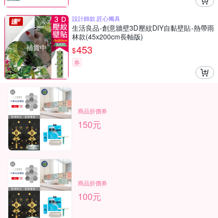
設計師款,匠心獨具
生活良品-創意牆壁3D壓紋DIY自黏壁貼-熱帶雨
林款(45x200cm長軸版)
補貨中
453
$
券
商品折價券
150元
商品折價券
100元