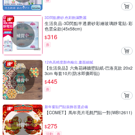
3D閃點磨砂,色彩飽滿艷麗
生活良品-3D閃點半透磨砂彩繪玻璃靜電貼-彩
色雲朵款(45x58cm)
補貨中
316
$
券
12色高精度顏色輸出,畫面細膩
【生活良品】六角花磚牆壁貼紙-巴洛克款 20x2
3cm 每套10片(防水即撕即貼)
補貨中
445
$
券
新年窗貼門貼裝飾首選必備
【COMET】馬年亮片毛氈門貼一對(WB12611)
補貨中
275
$
活動
券