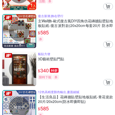
活動
券
復古新潮,飾在壁行
主Wall飾-歐式復古風DIY四角仿花磚牆貼壁貼地
板貼紙-復古派對款(20x20cm每套20片 防水即
撕即貼)
補貨中
585
$
券
黏貼方便
3D藝術壁貼門貼
補貨中
340
$
86折
限時下殺
券
12色高精度顏色輸出,畫面細膩
【生活良品】花磚牆貼壁貼地板貼紙-青花瓷款
20片/20x20cm(防水即撕即貼)
補貨中
585
$
券