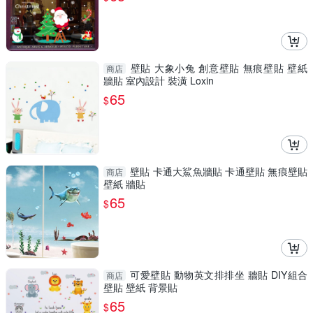
壁貼 大象小兔 創意壁貼 無痕壁貼 壁紙
商店
牆貼 室內設計 裝潢 Loxin
65
$
壁貼 卡通大鯊魚牆貼 卡通壁貼 無痕壁貼
商店
壁紙 牆貼
65
$
可愛壁貼 動物英文排排坐 牆貼 DIY組合
商店
壁貼 壁紙 背景貼
65
$