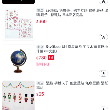
asdfkitty*美樂蒂小綿羊壁貼-牆壁.瓷磚.玻
商店
璃.鏡子...都可貼-日本正版商品
360
$
SkyGlobe 6吋衛星款刻度尺木頭底座地
商店
球儀 (中文版)
730
$
7折
限時下殺
壁貼 胡桃夾子 創意壁貼 無痕壁貼 壁紙
商店
牆貼
65
$