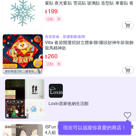
窗貼 夜光窗貼 雪花貼 玻璃貼 造型貼 車窗貼 夜
光貼 雪花貼
199
$
活動
券
恭賀新春，歡樂動動春聯
Viita 春節開運招財立體春聯/擺頭財神年節裝飾
龍馬精神款
260
$
活動
券
Loxin居家收納生活館
iSFun 動物背影 門把靜音緩衝防撞壁貼墊 隨機
現在可以追蹤你喜愛的商店！
4入組