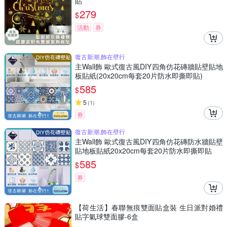
貼
279
$
活動
券
復古新潮,飾在壁行
主Wall飾 歐式復古風DIY四角仿花磚牆貼壁貼地
板貼紙(20x20cm每套20片防水即撕即貼)
585
$
5
(
1
)
券
復古新潮,飾在壁行
主Wall飾 歐式復古風DIY四角仿花磚防水牆貼壁
貼地板貼紙20x20cm每套20片防水即撕即貼
585
$
券
【荷生活】春聯無痕雙面貼盒裝 生日派對婚禮
貼字氣球雙面膠-6盒