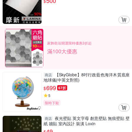
500
$
家飾衛浴開運限時優惠3折起
滿100大優惠
【SkyGlobe】8吋行政藍色海洋木質底座
商店
地球儀(中英文對照)
699
$
67折
5
限時下殺
夜光壁貼 英文字母 創意壁貼 無痕壁貼 壁
商店
紙 牆貼 室內設計 裝潢 Loxin
49
$