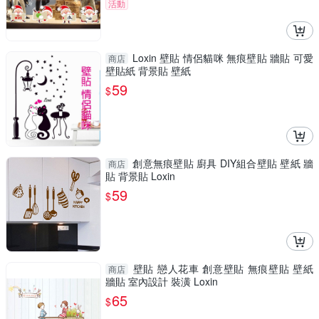
活動
Loxin 壁貼 情侶貓咪 無痕壁貼 牆貼 可愛
商店
壁貼紙 背景貼 壁紙
59
$
創意無痕壁貼 廚具 DIY組合壁貼 壁紙 牆
商店
貼 背景貼 Loxin
59
$
壁貼 戀人花車 創意壁貼 無痕壁貼 壁紙
商店
牆貼 室內設計 裝潢 Loxin
65
$