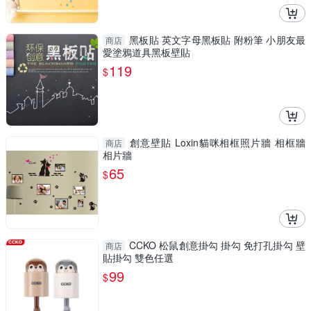
黑板貼 英文字母黑板貼 附粉筆 小朋友最
商店
愛塗鴉道具黑板壁貼
119
$
創意壁貼 Loxin貓咪相框照片牆 相框牆
商店
相片牆
65
$
CCKO 松鼠創意掛勾 掛勾 免打孔掛勾 壁
商店
貼掛勾 雙色任選
99
$