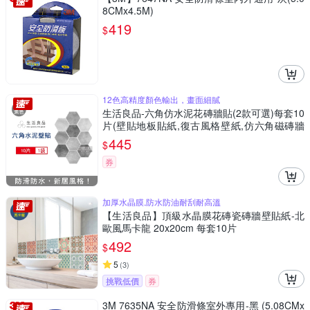
8CMx4.5M)
419
$
12色高精度顏色輸出，畫面細膩
生活良品-六角仿水泥花磚牆貼(2款可選)每套10
片(壁貼地板貼紙,復古風格壁紙,仿六角磁磚牆
貼,DIY防水即撕即貼裝飾材料貼片,模擬磁磚牆
445
$
面家飾貼紙)
券
加厚水晶膜,防水防油耐刮耐高溫
【生活良品】頂級水晶膜花磚瓷磚牆壁貼紙-北
歐風馬卡龍 20x20cm 每套10片
492
$
5
(
3
)
挑戰低價
券
3M 7635NA 安全防滑條室外專用-黑 (5.08CMx