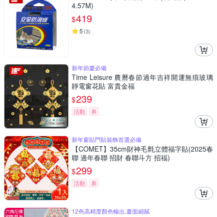
4.57M)
419
$
5
(
3
)
新年節慶必備
Time Leisure 農曆春節過年吉祥開運無痕玻璃
靜電窗花貼 富貴金福
239
$
活動
券
新年窗貼門貼裝飾首選必備
【COMET】35cm財神毛氈立體福字貼(2025春
聯 過年春聯 招財 春聯斗方 招福)
299
$
活動
券
12色高精度顏色輸出,畫面細膩