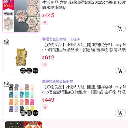
生活良品 六角花磚牆壁貼紙20x23cm每套10片
防水即撕即貼
445
$
券
開運燙金招財貓，卡哇伊
【好物良品】小款5入組_開運招財燙金Lucky N
eko靜電貼紙(贈酷卡｜招財貓 吉祥物 靜電貼紙
窗貼)
612
$
券
開運繽紛燙金招財貓
【好物良品】小款5入組_開運招財繽紛Lucky N
eko燙金靜電貼紙(贈酷卡｜招財貓 吉祥物 靜電
貼紙 窗貼)
449
$
券