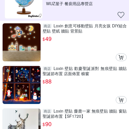
WUZ屋子 餐廚用品專營店
Loxin 創意可移動壁貼 月亮女孩 DIY組合
商店
壁貼 壁紙 牆貼 背景貼
49
$
Loxin 壁貼 歡慶聖誕派對 無痕壁貼 牆貼
商店
聖誕節布置 店面佈置 櫥窗
88
$
Loxin 壁貼 麋鹿一家 無痕壁貼 牆貼 窗貼
商店
聖誕節布置【SF1720】
90
$