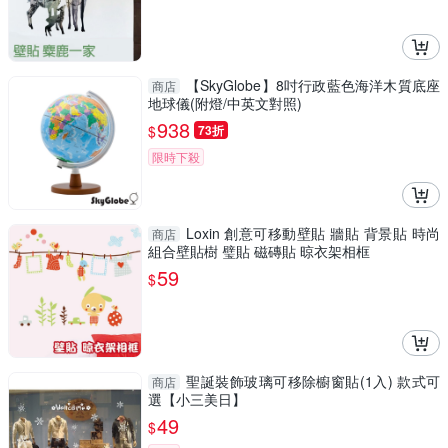
【SkyGlobe】8吋行政藍色海洋木質底座
商店
地球儀(附燈/中英文對照)
938
$
73折
限時下殺
Loxin 創意可移動壁貼 牆貼 背景貼 時尚
商店
組合壁貼樹 璧貼 磁磚貼 晾衣架相框
59
$
聖誕裝飾玻璃可移除櫥窗貼(1入) 款式可
商店
選【小三美日】
49
$