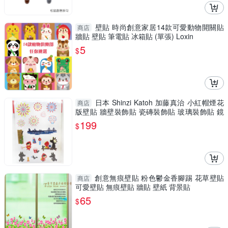
壁貼 時尚創意家居14款可愛動物開關貼
商店
牆貼 壁貼 筆電貼 冰箱貼 (單張) Loxin
5
$
日本 Shinzi Katoh 加藤真治 小紅帽煙花
商店
版壁貼 牆壁裝飾貼 瓷磚裝飾貼 玻璃裝飾貼 鏡
子裝飾貼-正版
199
$
創意無痕壁貼 粉色鬱金香腳踢 花草壁貼
商店
可愛壁貼 無痕壁貼 牆貼 壁紙 背景貼
65
$