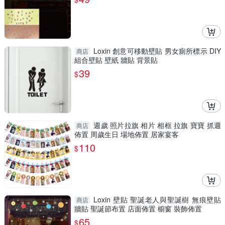
Loxin 創意可移動壁貼 男女廁所標示 DIY
商店
組合壁貼 壁紙 牆貼 背景貼
39
$
週歲 照片拉旗 相片 相框 拉旗 寶寶 抓週
商店
佈置 周歲生日 場地佈置 居家宴客
110
$
Loxin 壁貼 聖誕老人與聖誕樹 無痕壁貼
商店
牆貼 聖誕節布置 店面佈置 櫥窗 裝飾佈置
65
$