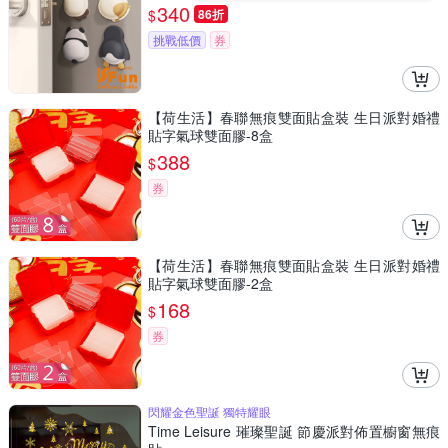
340
$
86折
挑戰低價
券
【荷生活】春聯無痕雙面貼盒裝 生日派對婚禮
貼字氣球雙面膠-8盒
388
$
券
【荷生活】春聯無痕雙面貼盒裝 生日派對婚禮
貼字氣球雙面膠-2盒
168
$
券
閃耀金色聖誕 獨特耀眼
Time Leisure 璀璨聖誕 節慶派對佈置櫥窗無痕