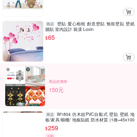
壁貼 愛心相框 創意壁貼 無痕壁貼 壁紙
商店
牆貼 室內設計 裝潢 Loxin
65
$
商品折價券
150元
W1804 仿木紋PVC自黏式 壁貼 壁紙 地
商店
板/家具/櫥櫃/ 地板貼紙 防水材質 (1捲=45x100
0公分)
259
$
活動