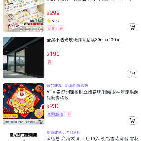
299
$
5
(
1
)
活動
券
全黑不透光玻璃靜電貼膜30cmx200cm
199
$
券
恭賀新春，歡樂動動春聯
Viita 春節開運招財立體春聯/擺頭財神年節裝飾
龍騰虎躍款
230
$
挑戰低價
券
櫥窗玻璃，均都適用
金德恩 台灣製造 一組10入 夜光雪花窗貼 雪花