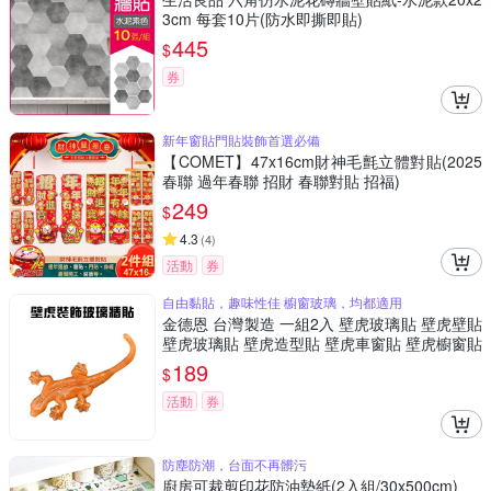
3cm 每套10片(防水即撕即貼)
445
$
券
新年窗貼門貼裝飾首選必備
【COMET】47x16cm財神毛氈立體對貼(2025
春聯 過年春聯 招財 春聯對貼 招福)
249
$
4.3
(
4
)
活動
券
自由黏貼，趣味性佳 櫥窗玻璃，均都適用
金德恩 台灣製造 一組2入 壁虎玻璃貼 壁虎壁貼
壁虎玻璃貼 壁虎造型貼 壁虎車窗貼 壁虎櫥窗貼
壁虎貼 壁虎
189
$
活動
券
防塵防潮，台面不再髒污
廚房可裁剪印花防油墊紙(2入組/30x500cm)