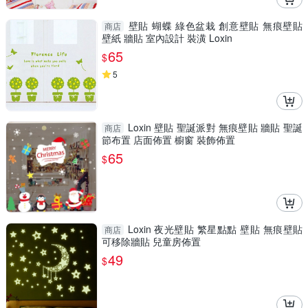
壁貼 蝴蝶 綠色盆栽 創意壁貼 無痕壁貼
商店
壁紙 牆貼 室內設計 裝潢 Loxin
65
$
5
Loxin 壁貼 聖誕派對 無痕壁貼 牆貼 聖誕
商店
節布置 店面佈置 櫥窗 裝飾佈置
65
$
Loxin 夜光壁貼 繁星點點 壁貼 無痕壁貼
商店
可移除牆貼 兒童房佈置
49
$