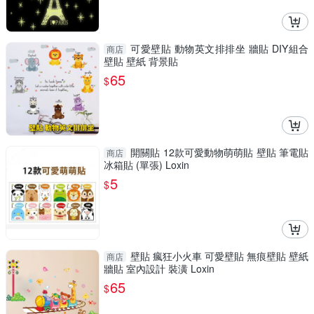
可愛壁貼 動物英文排排坐 牆貼 DIY組合
商店
壁貼 壁紙 背景貼
65
$
開關貼 12款可愛動物萌萌貼 壁貼 筆電貼
商店
冰箱貼 (單張) Loxin
5
$
壁貼 瘋狂小火車 可愛壁貼 無痕壁貼 壁紙
商店
牆貼 室內設計 裝潢 Loxin
65
$