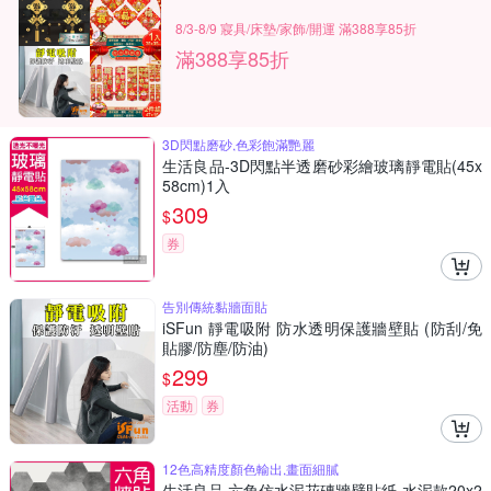
8/3-8/9 寢具/床墊/家飾/開運 滿388享85折
滿388享85折
3D閃點磨砂,色彩飽滿艷麗
生活良品-3D閃點半透磨砂彩繪玻璃靜電貼(45x
58cm)1入
309
$
券
告別傳統黏牆面貼
iSFun 靜電吸附 防水透明保護牆壁貼 (防刮/免
貼膠/防塵/防油)
299
$
活動
券
12色高精度顏色輸出,畫面細膩
生活良品 六角仿水泥花磚牆壁貼紙-水泥款20x2