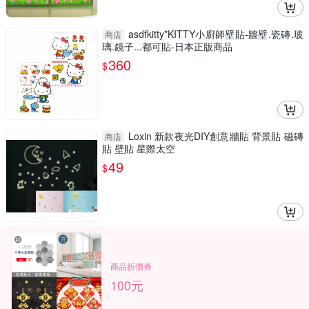
asdfkitty*KITTY小廚師壁貼-牆壁.瓷磚.玻
商店
璃.鏡子...都可貼-日本正版商品
360
$
Loxin 新款夜光DIY創意牆貼 背景貼 磁磚
商店
貼 壁貼 星際太空
49
$
商品折價券
100元