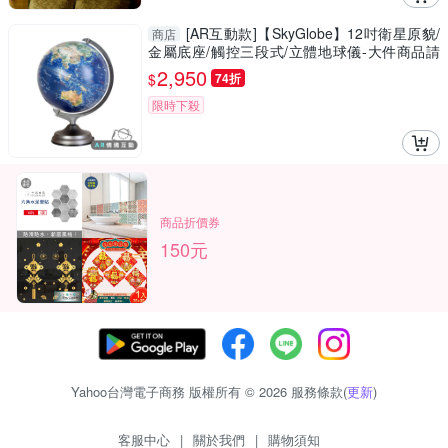
[AR互動款]【SkyGlobe】12吋衛星原貌/
商店
金屬底座/觸控三段式/立體地球儀-大件商品請
選宅配運送
2,950
$
74折
限時下殺
商品折價券
150元
Yahoo台灣電子商務 版權所有 © 2026 服務條款(
更新
)
客服中心
|
關於我們
|
購物須知