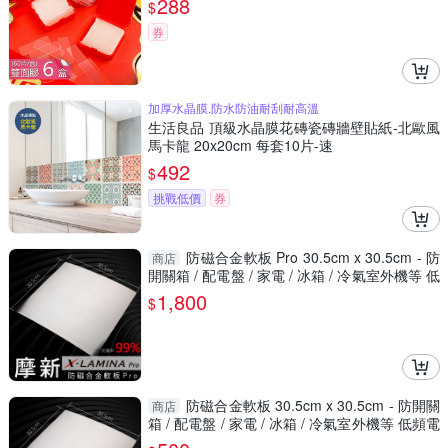
288
$
券
加厚水晶膜,防水防油耐刮耐高溫
生活良品 頂級水晶膜花磚瓷磚牆壁貼紙-北歐風
馬卡龍 20x20cm 每套10片-速
492
$
挑戰低價
券
防磁合金軟板 Pro 30.5cm x 30.5cm - 防
商店
開關箱 / 配電盤 / 家電 / 冰箱 / 冷氣室外機等 低
頻電磁波
1,800
$
防磁合金軟板 30.5cm x 30.5cm - 防開關
商店
箱 / 配電盤 / 家電 / 冰箱 / 冷氣室外機等 低頻電
磁波