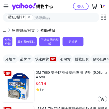
Yahoo購物中心
登入
壁紙/壁貼
家飾/織品/雜貨
壁紙/壁貼
全部
仿磚紋壁貼/壁
其他裝飾壁貼
防油貼
分類
紙
分類
品牌
快速到貨
有現貨
挑戰低價
價格低到
3M 7680 安全防滑條室內專用-透明 (5.08cmx
4.5m)
419
$
5
(
4
)
【3M】7647NA 安全防滑條室內外通用-灰(5.0