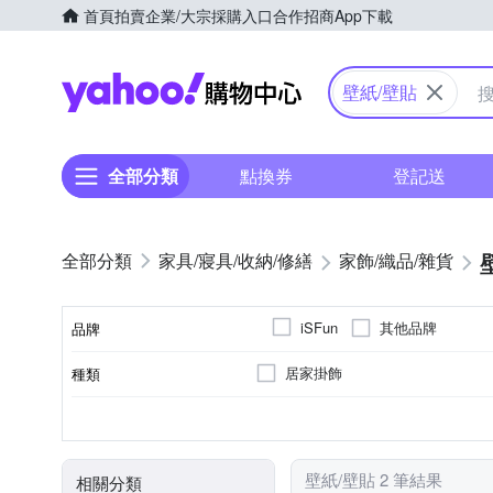
首頁
拍賣
企業/大宗採購入口
合作招商
App下載
Yahoo購物中心
壁紙/壁貼
全部分類
點換券
登記送
家具/寢具/收納/修繕
家飾/織品/雜貨
其他品牌
iSFun
品牌
居家掛飾
種類
品牌名稱
單圖壁貼
否
可黏貼；商品內含背膠
類型
黏貼/釘掛
黏貼
壁紙/壁貼 2 筆結果
相關分類