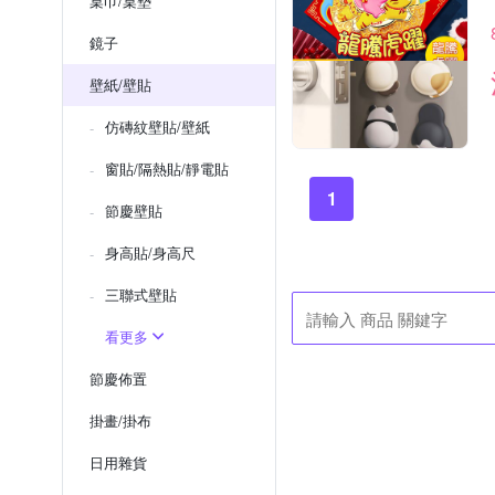
桌巾/桌墊
鏡子
壁紙/壁貼
仿磚紋壁貼/壁紙
窗貼/隔熱貼/靜電貼
1
節慶壁貼
身高貼/身高尺
三聯式壁貼
看更多
節慶佈置
掛畫/掛布
日用雜貨