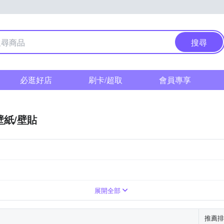
搜尋
必逛好店
刷卡/超取
會員專享
壁紙/壁貼
展開全部
推薦排