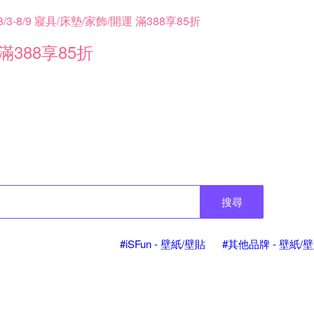
8/3-8/9 寢具/床墊/家飾/開運 滿388享85折
滿388享85折
搜尋
#iSFun - 壁紙/壁貼
#其他品牌 - 壁紙/