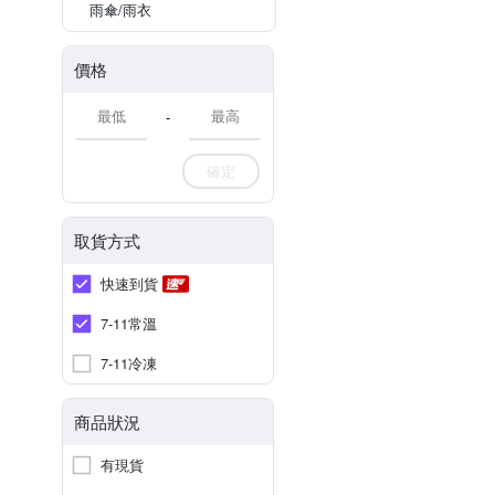
雨傘/雨衣
價格
-
確定
取貨方式
快速到貨
7-11常溫
7-11冷凍
商品狀況
有現貨