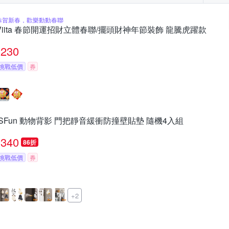
恭賀新春，歡樂動動春聯
Viita 春節開運招財立體春聯/擺頭財神年節裝飾 龍騰虎躍款
230
挑戰低價
券
iSFun 動物背影 門把靜音緩衝防撞壁貼墊 隨機4入組
340
86折
挑戰低價
券
+2