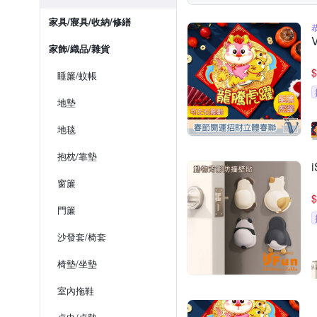
家具/寢具/收納/修繕
家飾/織品/雜貨
$
睡簾/蚊帳
地墊
地毯
抱枕/靠墊
窗簾
$
門簾
沙發套/椅套
椅墊/坐墊
室內拖鞋