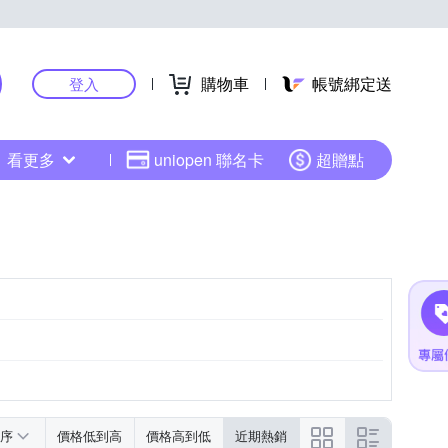
購物車
帳號綁定送
登入
看更多
uniopen 聯名卡
超贈點
序
價格低到高
價格高到低
近期熱銷