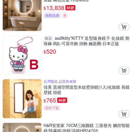
13,838
$
85折
挑戰低價
券
asdfkitty*KITTY 造型隨身鏡子 化妝鏡 附
商店
珠鍊-B款-可當吊飾 掛飾 鑰匙圈-日本正版
520
$
台灣製造,品質有保障
佳美 質感空間造型木紋壁掛鏡(1入)化妝鏡 長鏡
壁鏡 掛鏡
765
$
86折
限時下殺
H&R安室家 70CM三維圓鏡 三面發光 觸控智能
鏡/除霧鏡/掛鏡/浴鏡HR24703