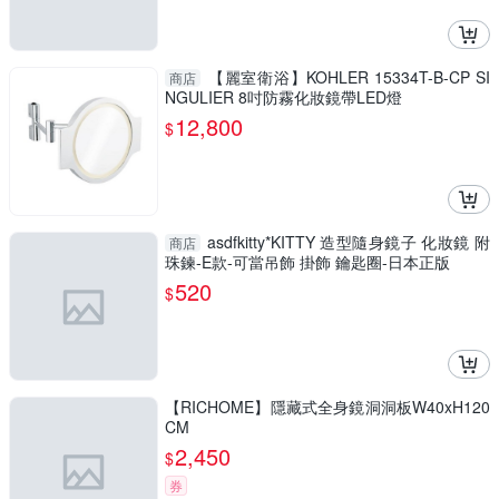
【麗室衛浴】KOHLER 15334T-B-CP SI
商店
NGULIER 8吋防霧化妝鏡帶LED燈
12,800
$
asdfkitty*KITTY 造型隨身鏡子 化妝鏡 附
商店
珠鍊-E款-可當吊飾 掛飾 鑰匙圈-日本正版
520
$
【RICHOME】隱藏式全身鏡洞洞板W40xH120
CM
2,450
$
券