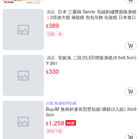
日本 三麗鷗 Sanrio 毛絨刺繡雙面隨身鏡
商店
｜2倍放大鏡 補妝鏡 包包吊飾 化妝鏡 日本進口
389
$
活動
券
安妮兔 二段式LED燈隨身鏡(8.5x8.5cm)
商店
Y-361
330
$
台製,無邊框壁貼鏡
BuyJM 無框斜邊長型壁貼鏡/裸鏡(2入組) 30x9
0cm
1,258
$
85折
限時下殺