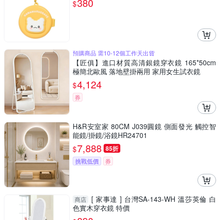
380
$
預購商品 需10-12個工作天出貨
【匠俱】進口材質高清銀鏡穿衣鏡 165*50cm
極簡北歐風 落地壁掛兩用 家用女生試衣鏡
4,124
$
券
H&R安室家 80CM J039圓鏡 側面發光 觸控智
能鏡/掛鏡/浴鏡HR24701
7,888
$
85折
挑戰低價
券
[ 家事達 ] 台灣SA-143-WH 溫莎英倫 白
商店
色實木穿衣鏡 特價