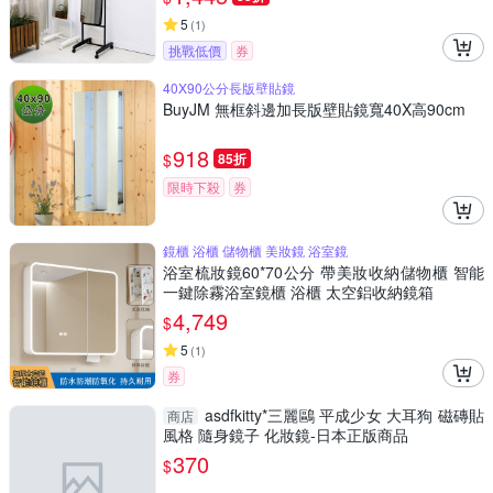
5
(
1
)
挑戰低價
券
40X90公分長版壁貼鏡
BuyJM 無框斜邊加長版壁貼鏡寬40X高90cm
918
$
85折
限時下殺
券
鏡櫃 浴櫃 儲物櫃 美妝鏡 浴室鏡
浴室梳妝鏡60*70公分 帶美妝收納儲物櫃 智能
一鍵除霧浴室鏡櫃 浴櫃 太空鋁收納鏡箱
4,749
$
5
(
1
)
券
asdfkitty*三麗鷗 平成少女 大耳狗 磁磚貼
商店
風格 隨身鏡子 化妝鏡-日本正版商品
370
$