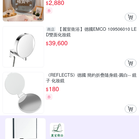
補貨中
2,880
$
券
【麗室衛浴】德國EMCO 109506010 LE
商店
D雙面化妝鏡
39,600
$
《REFLECTS》德國 簡約折疊隨身鏡-圓白-- 鏡
子 化妝鏡
180
$
券