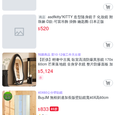
asdfkitty*KITTY 造型隨身鏡子 化妝鏡 附
商店
珠鍊-D款-可當吊飾 掛飾 鑰匙圈-日本正版
520
$
預購商品 需10-12個工作天出貨
【匠俱】輕奢中古風 臥室高清防爆異形鏡 170x
60cm 芒果落地鏡 全身穿衣鏡 整片防爆面板 加
厚底盤 穩固不搖晃
5,124
$
券
40X60公分壁貼鏡
BuyJM 無框斜邊加長版壁貼鏡寬40X高60cm
833
$
85折