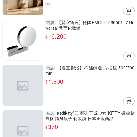
券
【麗室衛浴】德國EMCO 109500117 Un
商店
iversal 雙面化妝鏡
16,200
$
【麗室衛浴】不繡鋼邊 方框鏡 500*700
商店
mm
1,600
$
asdfkitty*三麗鷗 平成少女 KITTY 磁磚貼
商店
風格 隨身鏡子 化妝鏡-日本正版商品
370
$