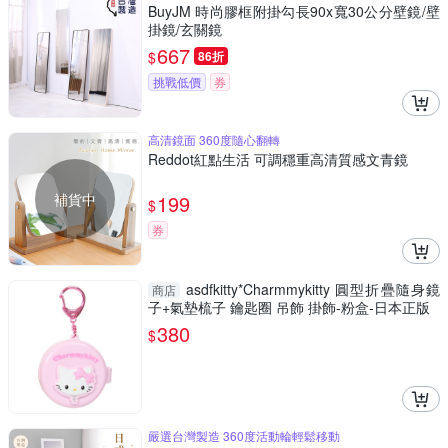
BuyJM 時尚膠框附掛勾長90x寬30公分壁鏡/壁
掛鏡/玄關鏡
667
$
86折
挑戰低價
券
高清鏡面 360度隨心翻轉
Reddot紅點生活 可調穩重高清質感文青鏡
補貨中
199
$
券
asdfkitty*Charmmykitty 圓型折疊隨身鏡
商店
子+氣墊梳子 鑰匙圈 吊飾 掛飾-粉盒-日本正版
380
$
嚴選台灣製造 360度活動輪輕鬆移動