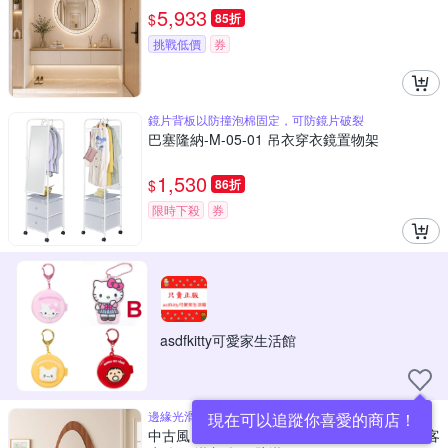
5,933
$
85折
挑戰低價
券
鏡片背板以防撞泡棉固定，可防鏡片破裂
巴塞隆納-M-05-01 吊衣穿衣鏡置物架
1,530
$
86折
限時下殺
券
asdfkitty可愛家生活館
邊緣光滑打磨 安全不傷手
現在可以追蹤你喜愛的商店！
中古風臥室全身鏡100*50CM 試衣鏡 異形鏡 客