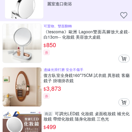
麗室進口衛浴
可置物、雙面翻轉
《tescoma》歐洲 Lagoon雙面高腳放大桌鏡-
白13cm-- 化妝鏡 美容放大桌鏡
850
$
券
邊緣光滑打磨 安全不傷手
復古臥室全身鏡160*75CM 試衣鏡 異形鏡 客廳
鏡子 掛墻掛衣鏡
3,873
$
券
可調光LED鏡 化妝鏡 桌面梳妝鏡 補光化
商店
妝鏡 帶燈化妝鏡 隨身化妝鏡 三色光
499
$