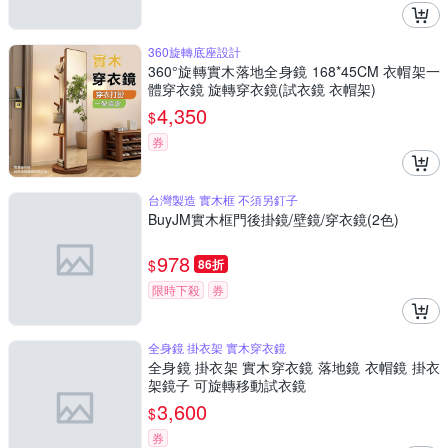
360旋轉底座設計
360°旋轉實木落地全身鏡 168*45CM 衣帽架一
體穿衣鏡 旋轉穿衣鏡(試衣鏡 衣帽架)
4,350
$
券
台灣製造 實木框 不須另釘子
BuyJM實木框門後掛鏡/壁鏡/穿衣鏡(2色)
978
$
86折
限時下殺
券
全身鏡 掛衣架 實木穿衣鏡
全身鏡 掛衣架 實木穿衣鏡 落地鏡 衣帽鏡 掛衣
架鏡子 可旋轉移動試衣鏡
3,600
$
券