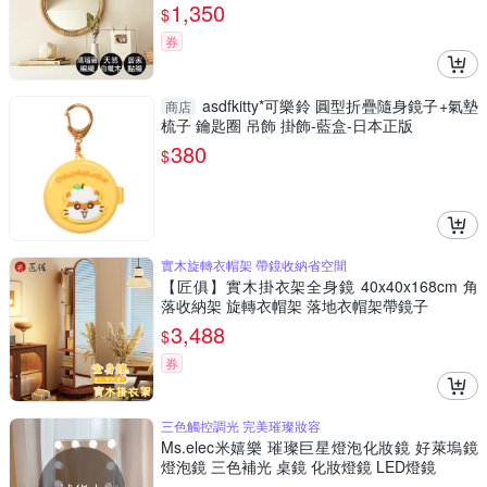
1,350
$
券
asdfkitty*可樂鈴 圓型折疊隨身鏡子+氣墊
商店
梳子 鑰匙圈 吊飾 掛飾-藍盒-日本正版
380
$
實木旋轉衣帽架 帶鏡收納省空間
【匠俱】實木掛衣架全身鏡 40x40x168cm 角
落收納架 旋轉衣帽架 落地衣帽架帶鏡子
3,488
$
券
三色觸控調光 完美璀璨妝容
Ms.elec米嬉樂 璀璨巨星燈泡化妝鏡 好萊塢鏡
燈泡鏡 三色補光 桌鏡 化妝燈鏡 LED燈鏡