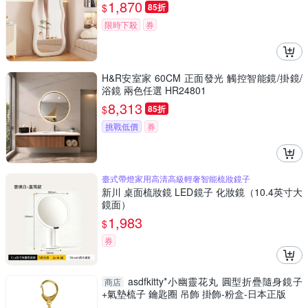
1,870
$
85折
限時下殺
券
H&R安室家 60CM 正面發光 觸控智能鏡/掛鏡/
浴鏡 兩色任選 HR24801
8,313
$
85折
挑戰低價
券
臺式帶燈家用高清高級輕奢智能梳妝鏡子
新川 桌面梳妝鏡 LED鏡子 化妝鏡（10.4英寸大
鏡面）
1,983
$
券
asdfkitty*小幽靈花丸 圓型折疊隨身鏡子
商店
+氣墊梳子 鑰匙圈 吊飾 掛飾-粉盒-日本正版