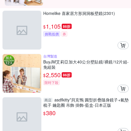
Homelike 喜家居方形洞洞板壁鏡(2301)
1,105
$
86折
挑戰低價
券
台灣製造
BuyJM艾莉亞加大40公分壁貼鏡/裸鏡/12片組-
免組裝
2,550
$
86折
限時下殺
asdfkitty*貝克鴨 圓型折疊隨身鏡子+氣墊
商店
梳子 鑰匙圈 吊飾 掛飾-藍盒-日本正版
380
$