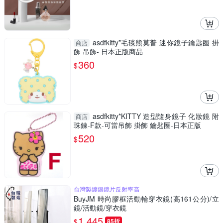
asdfkitty*毛毯熊莫普 迷你鏡子鑰匙圈 掛
商店
飾 吊飾- 日本正版商品
360
$
asdfkitty*KITTY 造型隨身鏡子 化妝鏡 附
商店
珠鍊-F款-可當吊飾 掛飾 鑰匙圈-日本正版
520
$
台灣製鍍銀鏡片反射率高
BuyJM 時尚膠框活動輪穿衣鏡(高161公分)/立
鏡/活動鏡/穿衣鏡
1,445
$
85折