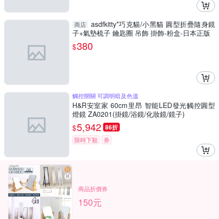
asdfkitty*巧克貓/小黑貓 圓型折疊隨身鏡
商店
子+氣墊梳子 鑰匙圈 吊飾 掛飾-粉盒-日本正版
380
$
觸控開關 可調明暗及色溫
H&R安室家 60cm里昂 智能LED發光觸控圓型
燈鏡 ZA0201(掛鏡/浴鏡/化妝鏡/鏡子)
5,942
$
86折
限時下殺
券
商品折價券
150元