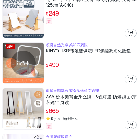
*25cm(A-046)
249
$
券
模擬自然光線,柔和不刺眼
KINYO USB/電池雙供電LED觸控調光化妝鏡
補貨中
499
$
嚴選台灣製造 安全防爆鏡面處理
AAA 松木美背全身立鏡 - 3色可選 防爆鏡面/穿
衣鏡/全身鏡
665
$
5
(
19
)
總銷量>50
券
台灣製鍍銀鏡片