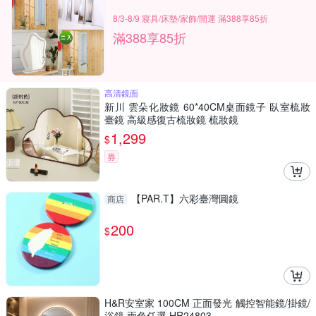
8/3-8/9 寢具/床墊/家飾/開運 滿388享85折
滿388享85折
高清鏡面
新川 雲朵化妝鏡 60*40CM桌面鏡子 臥室梳妝
臺鏡 高級感復古梳妝鏡 梳妝鏡
1,299
$
券
【PAR.T】六彩臺灣圓鏡
商店
200
$
H&R安室家 100CM 正面發光 觸控智能鏡/掛鏡/
浴鏡 兩色任選 HR24803