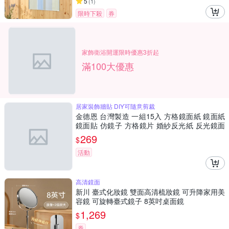
5
(
1
)
限時下殺
券
家飾衛浴開運限時優惠3折起
滿100大優惠
居家裝飾牆貼 DIY可隨意剪裁
金德恩 台灣製造 一組15入 方格鏡面紙 鏡面紙
鏡面貼 仿鏡子 方格鏡片 婚紗反光紙 反光鏡面
軟鏡片 裝飾鏡
269
$
活動
高清鏡面
新川 臺式化妝鏡 雙面高清梳妝鏡 可升降家用美
容鏡 可旋轉臺式鏡子 8英吋桌面鏡
1,269
$
券