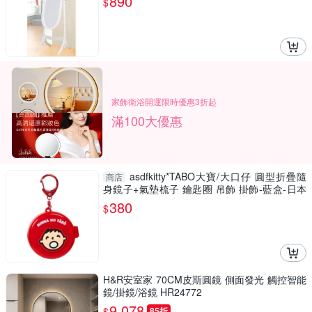
890
$
家飾衛浴開運限時優惠3折起
滿100大優惠
asdfkitty*TABO大寶/大口仔 圓型折疊隨
商店
身鏡子+氣墊梳子 鑰匙圈 吊飾 掛飾-藍盒-日本
正版
380
$
H&R安室家 70CM皮斯圓鏡 側面發光 觸控智能
鏡/掛鏡/浴鏡 HR24772
9,078
$
85折