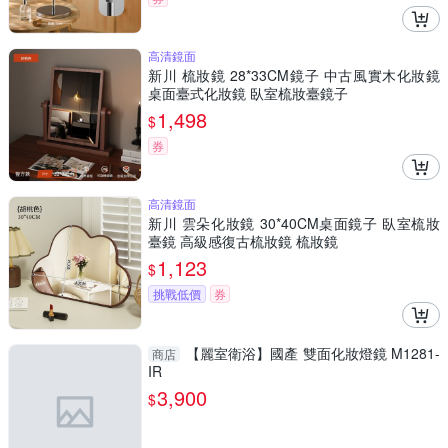
高清鏡面
新川 梳妝鏡 28*33CM鏡子 中古風實木化妝鏡
桌面臺式化妝鏡 臥室梳妝臺鏡子
1,498
$
券
高清鏡面
新川 雲朵化妝鏡 30*40CM桌面鏡子 臥室梳妝
臺鏡 高級感復古梳妝鏡 梳妝鏡
1,123
$
挑戰低價
券
【麗室衛浴】國產 雙面化妝燈鏡 M1281-
商店
IR
3,900
$