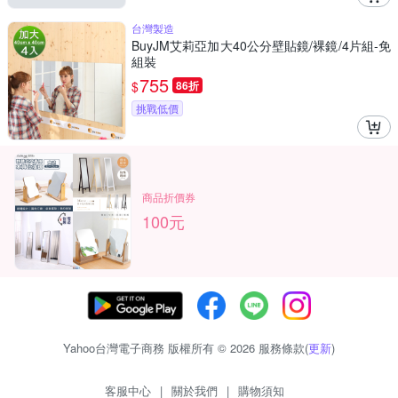
台灣製造
BuyJM艾莉亞加大40公分壁貼鏡/裸鏡/4片組-免
組裝
755
$
86折
挑戰低價
商品折價券
100元
Yahoo台灣電子商務 版權所有 © 2026 服務條款(
更新
)
客服中心
|
關於我們
|
購物須知