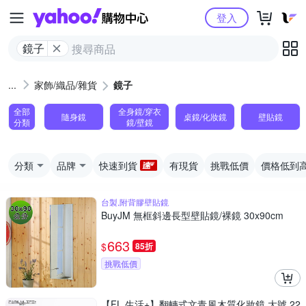
Yahoo購物中心
登入
鏡子
家飾/織品/雜貨
鏡子
全部
全身鏡/穿衣
隨身鏡
桌鏡/化妝鏡
壁貼鏡
分類
鏡/壁鏡
分類
品牌
快速到貨
有現貨
挑戰低價
價格低到
台製,附背膠壁貼鏡
BuyJM 無框斜邊長型壁貼鏡/裸鏡 30x90cm
663
$
85折
挑戰低價
【FL 生活+】翻轉式文青風木質化妝鏡 大號 22