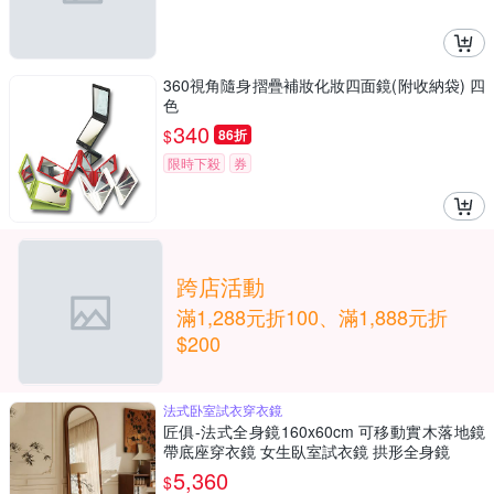
360視角隨身摺疊補妝化妝四面鏡(附收納袋) 四
色
340
$
86折
限時下殺
券
跨店活動
滿1,288元折100、滿1,888元折
$200
法式卧室試衣穿衣鏡
匠俱-法式全身鏡160x60cm 可移動實木落地鏡
帶底座穿衣鏡 女生臥室試衣鏡 拱形全身鏡
5,360
$