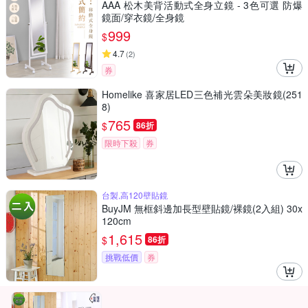
AAA 松木美背活動式全身立鏡 - 3色可選 防爆
鏡面/穿衣鏡/全身鏡
999
$
4.7
(
2
)
券
Homelike 喜家居LED三色補光雲朵美妝鏡(251
8)
765
$
86折
限時下殺
券
台製,高120壁貼鏡
BuyJM 無框斜邊加長型壁貼鏡/裸鏡(2入組) 30x
120cm
1,615
$
86折
挑戰低價
券