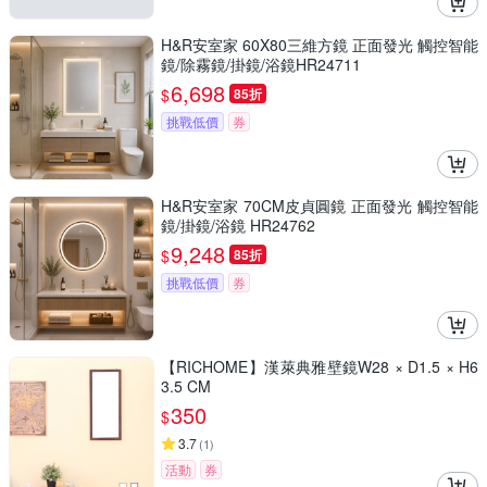
H&R安室家 60X80三維方鏡 正面發光 觸控智能
鏡/除霧鏡/掛鏡/浴鏡HR24711
6,698
$
85折
挑戰低價
券
H&R安室家 70CM皮貞圓鏡 正面發光 觸控智能
鏡/掛鏡/浴鏡 HR24762
9,248
$
85折
挑戰低價
券
【RICHOME】漢萊典雅壁鏡W28 × D1.5 × H6
3.5 CM
350
$
3.7
(
1
)
活動
券