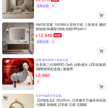
挑戰低價
券
H&R安室家 100X80大尼特方鏡 三面發光 觸控
智能鏡/除霧鏡/掛鏡/浴鏡HR24611
12,648
$
85折
挑戰低價
券
加贈 蜜粉刷和十倍放大鏡
全新第三代AMIRO Oath 自動感光 LED化妝鏡
(國際精裝彩盒版)-黛麗黑
補貨中
3,980
$
券
日本竹編原木侘寂風
【好物良品】35x35cm_日本藤木竹編吊掛化妝
小圓鏡 裝飾鏡 試衣鏡 立鏡 玄關鏡