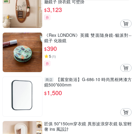
廳鏡子 掛衣鏡 可壁掛
3,123
$
券
《Rex LONDON》英國 雙面隨身鏡-貓派對--
鏡子 化妝鏡
390
$
5
(
1
)
券
【麗室衛浴】G-686-10 時尚黑框烤漆方
商店
鏡500*600mm
1,500
$
匠俱 50*150cm穿衣鏡 異形波浪穿衣鏡 臥室輕
奢 ins 風設計