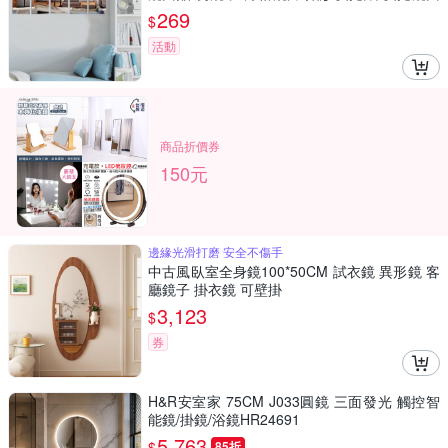
軟鏡片 裝飾鏡
269
$
活動
商品折價券
150元
邊緣光滑打磨 安全不傷手
中古風臥室全身鏡100*50CM 試衣鏡 異形鏡 客
廳鏡子 掛衣鏡 可壁掛
3,123
$
券
H&R安室家 75CM J033圓鏡 三面發光 觸控智
能鏡/掛鏡/浴鏡HR24691
5,763
$
85折