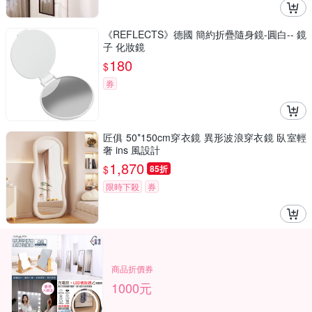
《REFLECTS》德國 簡約折疊隨身鏡-圓白-- 鏡
子 化妝鏡
180
$
券
匠俱 50*150cm穿衣鏡 異形波浪穿衣鏡 臥室輕
奢 ins 風設計
1,870
$
85折
限時下殺
券
商品折價券
1000元