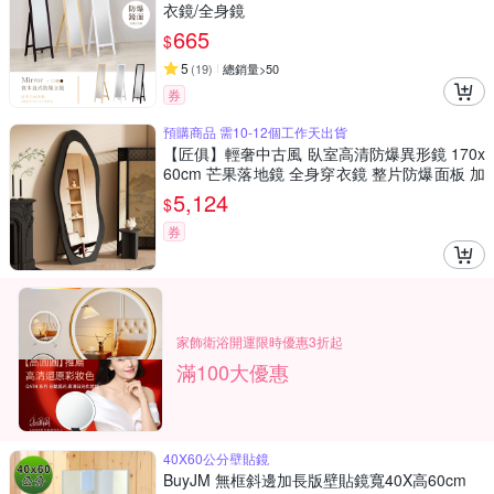
衣鏡/全身鏡
665
$
5
(
19
)
總銷量>50
券
預購商品 需10-12個工作天出貨
【匠俱】輕奢中古風 臥室高清防爆異形鏡 170x
60cm 芒果落地鏡 全身穿衣鏡 整片防爆面板 加
厚底盤 穩固不搖晃
5,124
$
券
家飾衛浴開運限時優惠3折起
滿100大優惠
40X60公分壁貼鏡
BuyJM 無框斜邊加長版壁貼鏡寬40X高60cm