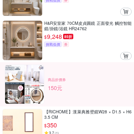
H&R安室家 70CM皮貞圓鏡 正面發光 觸控智能
鏡/掛鏡/浴鏡 HR24762
9,248
$
85折
挑戰低價
券
商品折價券
150元
【RICHOME】漢萊典雅壁鏡W28 × D1.5 × H6
3.5 CM
350
$
3.7
(
1
)