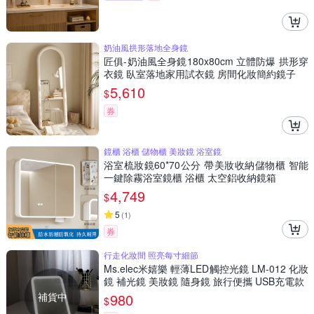
奶油風拱形落地全身鏡
匠俱-奶油風全身鏡180x80cm 立體防爆 拱形穿
衣鏡 臥室落地家用試衣鏡 房間化妝簡約鏡子
5,610
$
券
鏡櫃 浴櫃 儲物櫃 美妝鏡 浴室鏡
浴室梳妝鏡60*70公分 帶美妝收納儲物櫃 智能
一鍵除霧浴室鏡櫃 浴櫃 太空鋁收納鏡箱
4,749
$
5
(
1
)
券
行走化妝間 照亮每寸細節
Ms.elec米嬉樂 輕薄LED觸控光鏡 LM-012 化妝
鏡 補光鏡 美妝鏡 隨身鏡 旅行便攜 USB充電款
補貨中
980
$