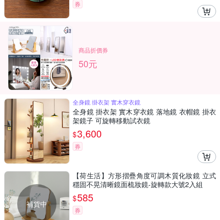
券
商品折價券
50元
全身鏡 掛衣架 實木穿衣鏡
全身鏡 掛衣架 實木穿衣鏡 落地鏡 衣帽鏡 掛衣
架鏡子 可旋轉移動試衣鏡
3,600
$
券
【荷生活】方形摺疊角度可調木質化妝鏡 立式
穩固不晃清晰鏡面梳妝鏡-旋轉款大號2入組
585
$
補貨中
券