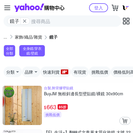
Yahoo購物中心
登入
鏡子
家飾/織品/雜貨
鏡子
全部
全身鏡/穿衣
分類
鏡/壁鏡
分類
品牌
快速到貨
有現貨
挑戰低價
價格低到
台製,附背膠壁貼鏡
BuyJM 無框斜邊長型壁貼鏡/裸鏡 30x90cm
663
$
85折
挑戰低價
【FL 生活+】翻轉式文青風木質化妝鏡 大號 22