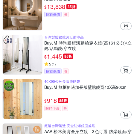
13,838
$
85折
挑戰低價
券
台灣製鍍銀鏡片反射率高
BuyJM 時尚膠框活動輪穿衣鏡(高161公分)/立
鏡/活動鏡/穿衣鏡
1,445
$
85折
5
(
1
)
挑戰低價
券
40X90公分長版壁貼鏡
BuyJM 無框斜邊加長版壁貼鏡寬40X高90cm
918
$
85折
限時下殺
券
嚴選台灣製造 安全防爆鏡面處理
AAA 松木美背全身立鏡 - 3色可選 防爆鏡面/穿