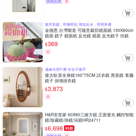
挑戰低價
券
隨意剪裁，即撕即貼 增加反光，照明更優
金德恩 台灣製造 可隨意裁切鏡面紙 150X60cm
鏡面 鏡子 鏡面紙 反光鏡 鏡面 反光鏡子 仿鏡
369
$
券
邊緣光滑打磨 安全不傷手
復古臥室全身鏡160*75CM 試衣鏡 異形鏡 客廳
鏡子 掛墻掛衣鏡
3,873
$
券
H&R安室家 60X80三維方鏡 正面發光 觸控智能
鏡/除霧鏡/掛鏡/浴鏡HR24711
6,698
$
85折
挑戰低價
券