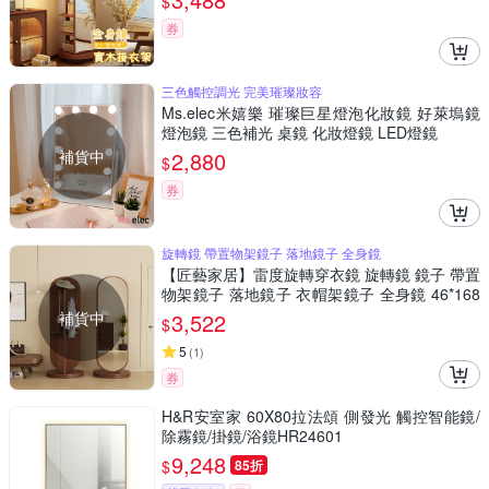
$
券
三色觸控調光 完美璀璨妝容
Ms.elec米嬉樂 璀璨巨星燈泡化妝鏡 好萊塢鏡
燈泡鏡 三色補光 桌鏡 化妝燈鏡 LED燈鏡
補貨中
2,880
$
券
旋轉鏡 帶置物架鏡子 落地鏡子 全身鏡
【匠藝家居】雷度旋轉穿衣鏡 旋轉鏡 鏡子 帶置
物架鏡子 落地鏡子 衣帽架鏡子 全身鏡 46*168
原木色
補貨中
3,522
$
5
(
1
)
券
H&R安室家 60X80拉法頌 側發光 觸控智能鏡/
除霧鏡/掛鏡/浴鏡HR24601
9,248
$
85折