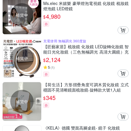
Ms.elec 米嬉樂 豪華燈泡電視鏡 化妝鏡 梳妝鏡
燈泡鏡 LED燈鏡
補貨中
4,980
$
券
充電使用 無極調光 360度旋
【匠藝家居】梳妝鏡 化妝鏡 LED旋轉化妝鏡 智
能日光化妝鏡（三色無極調光 高清大圓鏡）充
電款 大號-白色
補貨中
2,124
$
5
(
1
)
券
【荷生活】方形摺疊角度可調木質化妝鏡 立式
穩固不晃清晰鏡面梳妝鏡-旋轉款大號1入組
345
$
補貨中
券
《KELA》德國 雙面高腳桌鏡- 鏡子 化妝鏡