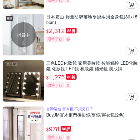
日本霜山 輕量防碎落地壁掛兩用全身鏡(30x15
0cm)
2,312
$
86折
補貨中
限時下殺
券
三色LED化妝鏡 家用美妝鏡 智能觸控 LED化妝
鏡 化妝鏡 LED鏡 梳妝鏡 補光鏡 美妝鏡
1,275
$
86折
限時下殺
券
台灣製造 實木框 不須另釘子
BuyJM實木框門後掛鏡/壁鏡/穿衣鏡(2色)
978
$
86折
限時下殺
券