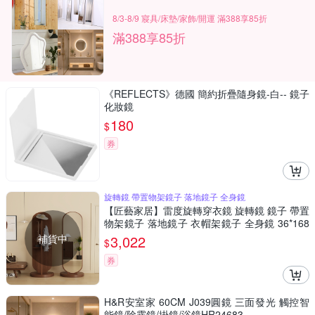
8/3-8/9 寢具/床墊/家飾/開運 滿388享85折
滿388享85折
《REFLECTS》德國 簡約折疊隨身鏡-白-- 鏡子
化妝鏡
180
$
券
旋轉鏡 帶置物架鏡子 落地鏡子 全身鏡
【匠藝家居】雷度旋轉穿衣鏡 旋轉鏡 鏡子 帶置
物架鏡子 落地鏡子 衣帽架鏡子 全身鏡 36*168
暖白色
補貨中
3,022
$
券
H&R安室家 60CM J039圓鏡 三面發光 觸控智
能鏡/除霧鏡/掛鏡/浴鏡HR24683