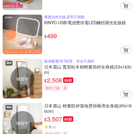
模擬自然光線,柔和不刺眼
KINYO USB/電池雙供電LED觸控調光化妝鏡
499
$
鏡身嚴選PET材質，安全不易碎
日本霜山 寬型松木框輕量防碎全身鏡(53x163c
m)
補貨中
2,508
$
86折
限時下殺
券
日本霜山 輕量防碎落地壁掛兩用全身鏡(60x18
0cm)
3,507
$
86折
補貨中
5
(
1
)
限時下殺
券