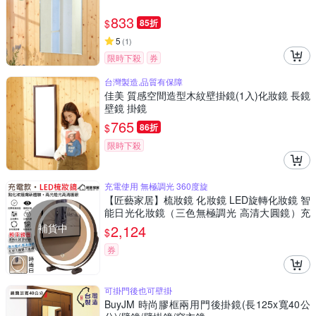
833
$
85折
5
(
1
)
限時下殺
券
台灣製造,品質有保障
佳美 質感空間造型木紋壁掛鏡(1入)化妝鏡 長鏡
壁鏡 掛鏡
765
$
86折
限時下殺
充電使用 無極調光 360度旋
【匠藝家居】梳妝鏡 化妝鏡 LED旋轉化妝鏡 智
能日光化妝鏡（三色無極調光 高清大圓鏡）充
電款 大號-金色
補貨中
2,124
$
券
可掛門後也可壁掛
BuyJM 時尚膠框兩用門後掛鏡(長125x寬40公