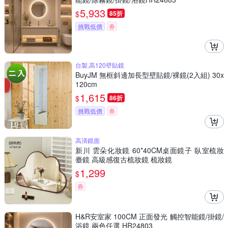
5,933
$
85折
挑戰低價
券
台製,高120壁貼鏡
BuyJM 無框斜邊加長型壁貼鏡/裸鏡(2入組) 30x
120cm
1,615
$
86折
挑戰低價
券
高清鏡面
新川 雲朵化妝鏡 60*40CM桌面鏡子 臥室梳妝
臺鏡 高級感復古梳妝鏡 梳妝鏡
1,299
$
券
H&R安室家 100CM 正面發光 觸控智能鏡/掛鏡/
浴鏡 兩色任選 HR24803