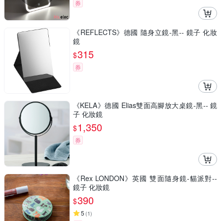
券
《REFLECTS》德國 隨身立鏡-黑-- 鏡子 化妝
鏡
315
$
券
《KELA》德國 Elias雙面高腳放大桌鏡-黑-- 鏡
子 化妝鏡
1,350
$
券
《Rex LONDON》英國 雙面隨身鏡-貓派對--
鏡子 化妝鏡
390
$
5
(
1
)