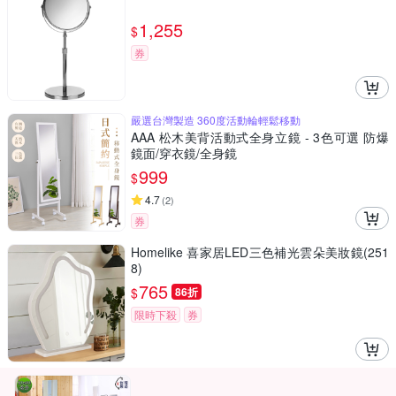
1,255
$
券
嚴選台灣製造 360度活動輪輕鬆移動
AAA 松木美背活動式全身立鏡 - 3色可選 防爆
鏡面/穿衣鏡/全身鏡
999
$
4.7
(
2
)
券
Homelike 喜家居LED三色補光雲朵美妝鏡(251
8)
765
$
86折
限時下殺
券