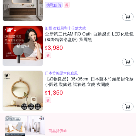
挑戰低價
券
加贈 蜜粉刷和十倍放大鏡
全新第三代AMIRO Oath 自動感光 LED化妝鏡
(國際精裝彩盒版)-黛麗黑
補貨中
3,980
$
券
日本竹編原木侘寂風
【好物良品】35x35cm_日本藤木竹編吊掛化妝
小圓鏡 裝飾鏡 試衣鏡 立鏡 玄關鏡
1,350
$
券
商品折價券