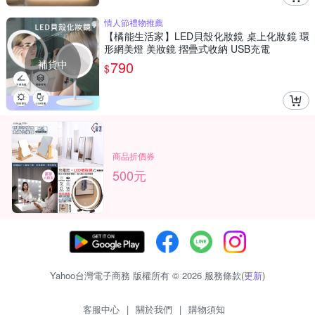
情人節禮物推薦
【橘能生活家】LED貝殼化妝鏡 桌上化妝鏡 環
形網美燈 美妝鏡 摺疊式收納 USB充電
補貨中
790
$
商品折價券
500元
Yahoo台灣電子商務 版權所有 © 2026 服務條款(
更新
)
客服中心
|
關於我們
|
購物須知