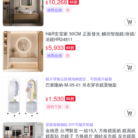
10,268
$
85折
挑戰低價
券
H&R安室家 50CM 正面發光 觸控智能鏡/掛鏡/
浴鏡HR24811
5,933
$
85折
挑戰低價
券
鏡片背板以防撞泡棉固定，可防鏡片破裂
巴塞隆納-M-05-01 吊衣穿衣鏡置物架
1,530
$
86折
限時下殺
券
居家裝飾牆貼 DIY可隨意剪裁
金德恩 台灣製造 一組15入 方格鏡面紙 鏡面紙
鏡面貼 仿鏡子 方格鏡片 婚紗反光紙 反光鏡面