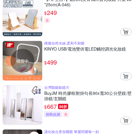
*25cm(A-046)
249
$
券
模擬自然光線,柔和不刺眼
KINYO USB/電池雙供電LED觸控調光化妝鏡
補貨中
499
$
台灣製鍍銀鏡片
BuyJM 時尚膠框附掛勾長90x寬30公分壁鏡/壁
掛鏡/玄關鏡
667
$
86折
挑戰低價
券
讓化妝台更加耀眼 華麗照耀每一刻