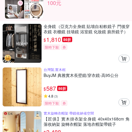
100元
全身鏡（亞克力全身鏡 貼墻自粘軟鏡子 門後穿
衣鏡 衣櫃鏡 挂墙鏡 浴室鏡 化妝鏡 廁所鏡子）
1,810
$
86折
補貨中
限時下殺
券
台灣製,實木框
BuyJM 典雅實木長壁鏡/穿衣鏡-高95公分
587
$
86折
4.8
(
3
)
限時下殺
券
實木旋轉衣帽架 帶鏡收納省空間
【匠俱】實木掛衣架全身鏡 40x40x168cm 角
落收納架 旋轉衣帽架 落地衣帽架帶鏡子
3,488