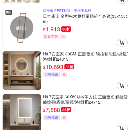
鏡身嚴選PET材質，安全不易碎
日本霜山 窄型松木框輕量防碎全身鏡(33x153c
m)
補貨中
1,913
$
86折
限時下殺
券
H&R安室家 80CM 正面發光 觸控智能鏡/掛鏡/
浴鏡HR24813
10,693
$
85折
挑戰低價
券
H&R安室家 60X80翡冷翠方鏡 三面發光 觸控智
能鏡/除霧鏡/掛鏡/浴鏡HR24712
7,888
$
85折
挑戰低價
券