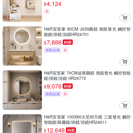
4,124
$
券
H&R安室家 80CM J039圓鏡 側面發光 觸控智
能鏡/掛鏡/浴鏡HR24701
7,888
$
85折
挑戰低價
券
H&R安室家 70CM皮斯圓鏡 側面發光 觸控智能
鏡/掛鏡/浴鏡 HR24772
9,078
$
85折
挑戰低價
券
H&R安室家 100X80大尼特方鏡 三面發光 觸控
智能鏡/除霧鏡/掛鏡/浴鏡HR24611
12,648
$
85折