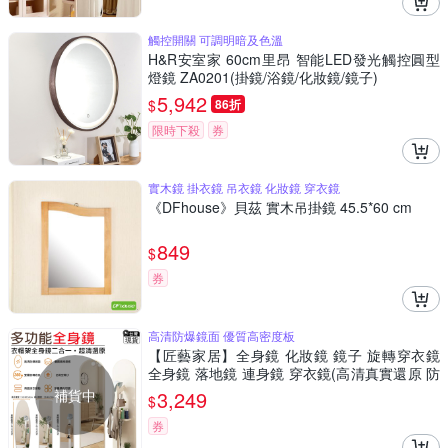
觸控開關 可調明暗及色溫
H&R安室家 60cm里昂 智能LED發光觸控圓型
燈鏡 ZA0201(掛鏡/浴鏡/化妝鏡/鏡子)
5,942
$
86折
限時下殺
券
實木鏡 掛衣鏡 吊衣鏡 化妝鏡 穿衣鏡
《DFhouse》貝茲 實木吊掛鏡 45.5*60 cm
849
$
券
高清防爆鏡面 優質高密度板
【匠藝家居】全身鏡 化妝鏡 鏡子 旋轉穿衣鏡
全身鏡 落地鏡 連身鏡 穿衣鏡(高清真實還原 防
爆鏡面)
補貨中
3,249
$
券