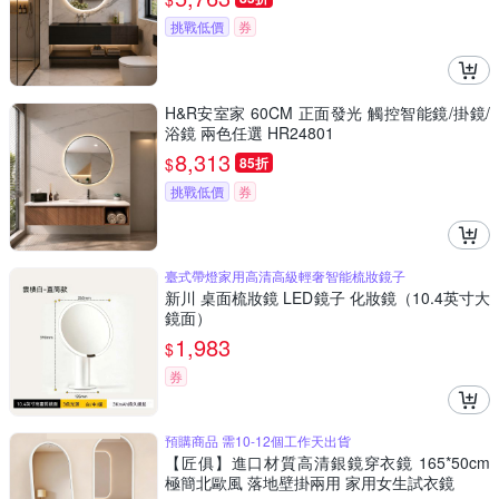
挑戰低價
券
H&R安室家 60CM 正面發光 觸控智能鏡/掛鏡/
浴鏡 兩色任選 HR24801
8,313
$
85折
挑戰低價
券
臺式帶燈家用高清高級輕奢智能梳妝鏡子
新川 桌面梳妝鏡 LED鏡子 化妝鏡（10.4英寸大
鏡面）
1,983
$
券
預購商品 需10-12個工作天出貨
【匠俱】進口材質高清銀鏡穿衣鏡 165*50cm
極簡北歐風 落地壁掛兩用 家用女生試衣鏡