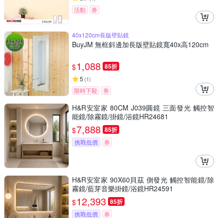
活動
券
40x120cm長版壁貼鏡
BuyJM 無框斜邊加長版壁貼鏡寬40x高120cm
1,088
$
85折
5
(
1
)
限時下殺
券
H&R安室家 80CM J039圓鏡 三面發光 觸控智
能鏡/除霧鏡/掛鏡/浴鏡HR24681
7,888
$
85折
挑戰低價
券
H&R安室家 90X60貝茲 側發光 觸控智能鏡/除
霧鏡/藍芽音樂掛鏡/浴鏡HR24591
12,393
$
85折
挑戰低價
券