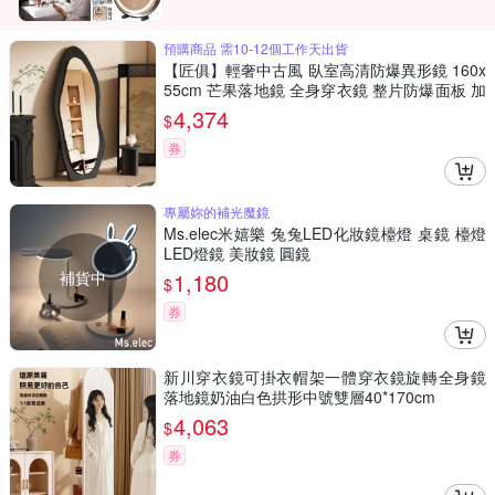
預購商品 需10-12個工作天出貨
【匠俱】輕奢中古風 臥室高清防爆異形鏡 160x
55cm 芒果落地鏡 全身穿衣鏡 整片防爆面板 加
厚底盤 穩固不搖晃
4,374
$
券
專屬妳的補光魔鏡
Ms.elec米嬉樂 兔兔LED化妝鏡檯燈 桌鏡 檯燈
LED燈鏡 美妝鏡 圓鏡
補貨中
1,180
$
券
新川穿衣鏡可掛衣帽架一體穿衣鏡旋轉全身鏡
落地鏡奶油白色拱形中號雙層40*170cm
4,063
$
券