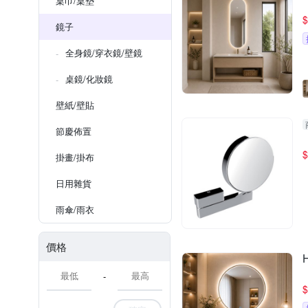
桌巾/桌墊
$
鏡子
全身鏡/穿衣鏡/壁鏡
桌鏡/化妝鏡
壁紙/壁貼
節慶佈置
$
掛畫/掛布
日用雜貨
雨傘/雨衣
價格
-
$