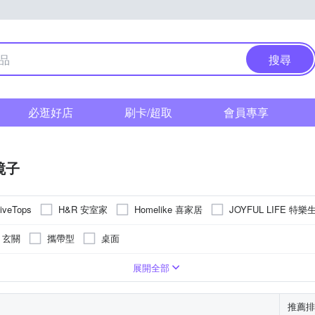
搜尋
必逛好店
刷卡/超取
會員專享
鏡子
H&R 安室家
Homelike 喜家居
JOYFUL LIFE 特樂
tiveTops
SHIMOYAMA 霜山
ECTS
Rex London
RICHOME
TES
玄關
攜帶型
桌面
德恩
立鏡
僅可桌上擺放
可釘掛；但商品不含釘勾
玄關鏡
可吊掛
桌巾/桌墊
可黏貼；商品內含背膠
桌曆擺飾
其他衛浴用品
可黏貼；但
展開全部
推薦排