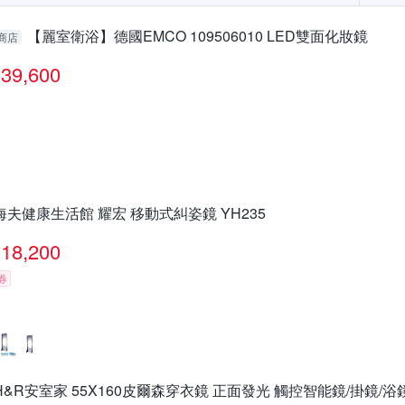
【麗室衛浴】德國EMCO 109506010 LED雙面化妝鏡
商店
39,600
海夫健康生活館 耀宏 移動式糾姿鏡 YH235
18,200
券
H&R安室家 55X160皮爾森穿衣鏡 正面發光 觸控智能鏡/掛鏡/浴鏡 