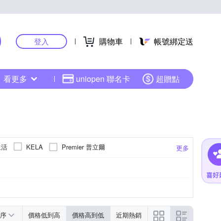
購物車
帳號綁定送
登入
看更多
uniopen 聯名卡
超贈點
生活
Premier 普立爾
KELA
更多
其他品牌
匠藝家居
COMA
UMBRA
商品不含背膠
序
價格低到高
價格高到低
近期熱銷