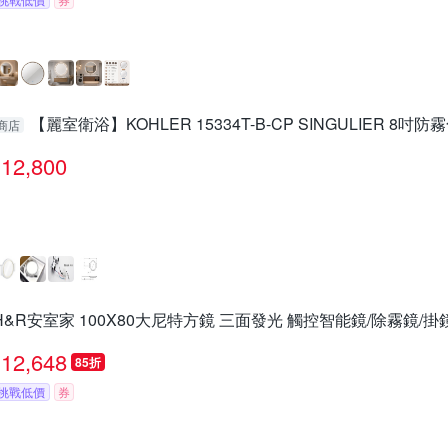
【麗室衛浴】KOHLER 15334T-B-CP SINGULIER 8吋
商店
12,800
H&R安室家 100X80大尼特方鏡 三面發光 觸控智能鏡/除霧鏡/掛鏡
12,648
85折
挑戰低價
券