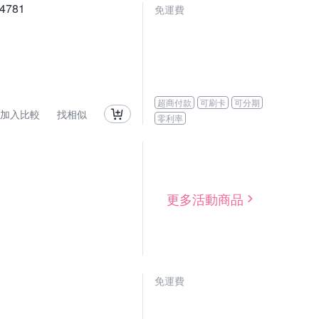
781
免運費
超商付款
可刷卡
可分期
加入比較
找相似
零利率
更多活動商品
免運費