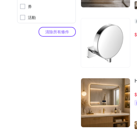
券
活動
清除所有條件
$
$