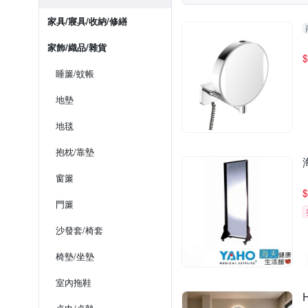
家具/寢具/收納/修繕
家飾/織品/雜貨
$
睡簾/蚊帳
地墊
地毯
抱枕/靠墊
窗簾
$
門簾
沙發套/椅套
椅墊/坐墊
室內拖鞋