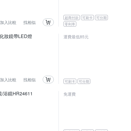
超商付款
可刷卡
可分期
加入比較
找相似
零利率
防霧化妝鏡帶LED燈
運費最低85元
加入比較
找相似
可刷卡
可分期
/浴鏡HR24611
免運費