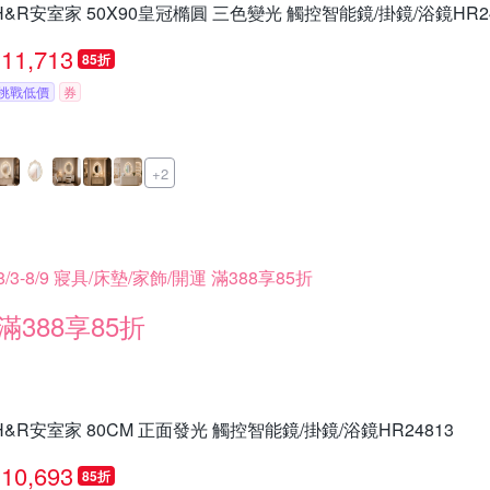
H&R安室家 50X90皇冠橢圓 三色變光 觸控智能鏡/掛鏡/浴鏡HR24
11,713
85折
挑戰低價
券
+2
8/3-8/9 寢具/床墊/家飾/開運 滿388享85折
滿388享85折
H&R安室家 80CM 正面發光 觸控智能鏡/掛鏡/浴鏡HR24813
10,693
85折