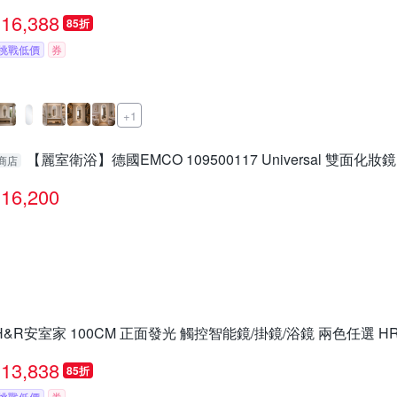
16,388
85折
挑戰低價
券
+1
【麗室衛浴】德國EMCO 109500117 Universal 雙面化妝鏡
商店
16,200
H&R安室家 100CM 正面發光 觸控智能鏡/掛鏡/浴鏡 兩色任選 HR2
13,838
85折
挑戰低價
券