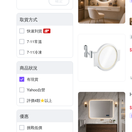
確定
取貨方式
快速到貨
7-11常溫
$
7-11冷凍
商品狀況
有現貨
Yahoo自營
評價4顆
以上
$
優惠
挑戰低價