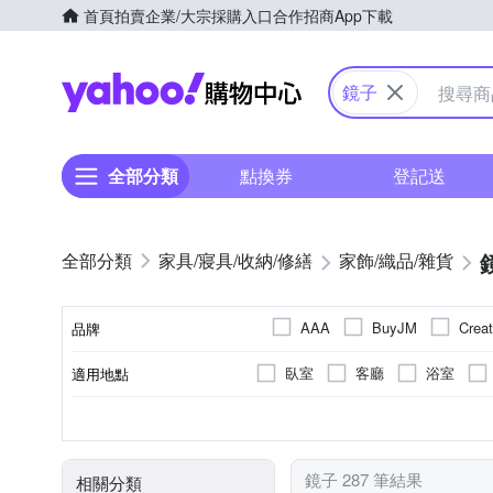
首頁
拍賣
企業/大宗採購入口
合作招商
App下載
Yahoo購物中心
鏡子
全部分類
點換券
登記送
家具/寢具/收納/修繕
家飾/織品/雜貨
AAA
BuyJM
Crea
品牌
Reddot 紅點生活
REFL
臥室
客廳
浴室
適用地點
品牌名稱
好物良品
澄境
金
可壁掛
化妝鏡
否
不需組裝
LED燈泡
小夜燈
可釘掛；商品內含釘勾
手拿
壁鏡
需DIY自行組裝
可立擺
桌鏡
使用方式
種類
黏貼/釘掛
組裝方式
出廠燈泡
類別
鏡子 287 筆結果
相關分類