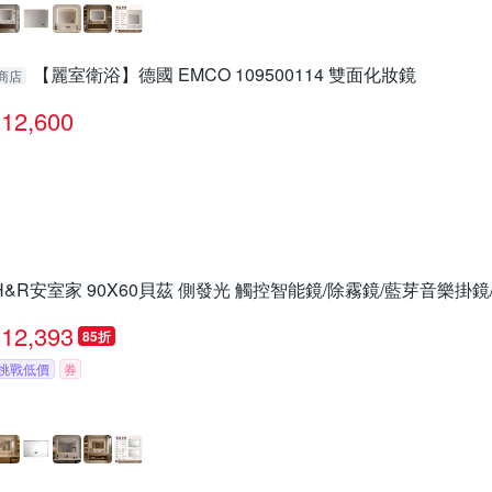
【麗室衛浴】德國 EMCO 109500114 雙面化妝鏡
商店
12,600
H&R安室家 90X60貝茲 側發光 觸控智能鏡/除霧鏡/藍芽音樂掛鏡/
12,393
85折
挑戰低價
券