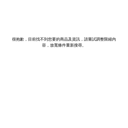
很抱歉，目前找不到您要的商品及資訊，請嘗試調整限縮內
容，放寬條件重新搜尋。