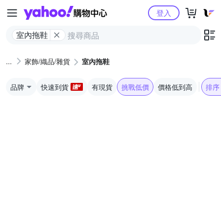
Yahoo購物中心
登入
室內拖鞋
家飾/織品/雜貨
室內拖鞋
品牌
快速到貨
有現貨
挑戰低價
價格低到高
排序