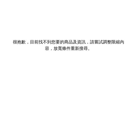
很抱歉，目前找不到您要的商品及資訊，請嘗試調整限縮內
容，放寬條件重新搜尋。