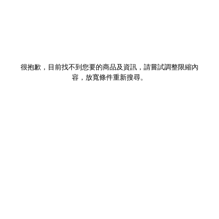
很抱歉，目前找不到您要的商品及資訊，請嘗試調整限縮內
容，放寬條件重新搜尋。