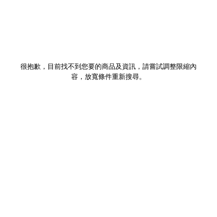
很抱歉，目前找不到您要的商品及資訊，請嘗試調整限縮內
容，放寬條件重新搜尋。