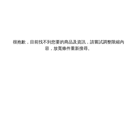
很抱歉，目前找不到您要的商品及資訊，請嘗試調整限縮內
容，放寬條件重新搜尋。