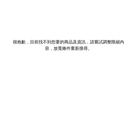
很抱歉，目前找不到您要的商品及資訊，請嘗試調整限縮內
容，放寬條件重新搜尋。