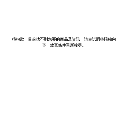
很抱歉，目前找不到您要的商品及資訊，請嘗試調整限縮內
容，放寬條件重新搜尋。